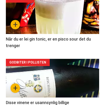
Forsiden
akkurat
nå
+
-
2
Når du er lei gin tonic, er en pisco sour det du
trenger
Forsiden
GODBITER I POLLISTEN
akkurat
nå
+
-
3
Disse vinene er usannsynlig billige