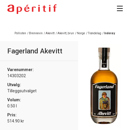
Registrer deg
Pollisten
/
Brennevin
/
Akevitt
/
Akevitt, brun
/
Norge
/
Trøndelag
/
Inderøy
Fagerland Akevitt
Varenummer:
14303202
Utvalg:
Tilleggsutvalget
Volum:
0.50 l
Pris:
514.90 kr