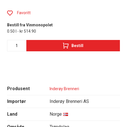
Favoritt
Bestill fra Vinmonopolet
0.50 l - kr 514.90
Bestill
Produsent
Inderøy Brenneri
Importør
Inderøy Brenneri AS
Land
Norge
Område
Trøndelag