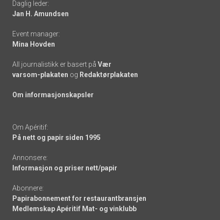
Daglig leder:
links
Jan H. Amundsen
Event manager:
Mina Hovden
All journalistikk er basert på
Vær
varsom-plakaten
og
Redaktørplakaten
Om informasjonskapsler
Om Apéritif:
På nett og papir siden 1995
Annonsere:
Informasjon og priser nett/papir
Abonnere:
Papirabonnement for restaurantbransjen
Medlemskap Apéritif Mat- og vinklubb