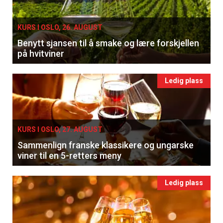
KURS I OSLO, 26. AUGUST
Benytt sjansen til å smake og lære forskjellen
på hvitviner
Ledig plass
KURS I OSLO, 27. AUGUST
Sammenlign franske klassikere og ungarske
viner til en 5-retters meny
Ledig plass