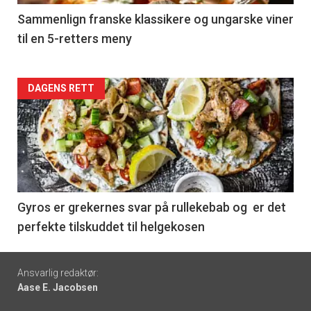
5
Sammenlign franske klassikere og ungarske viner
til en 5-retters meny
Forsiden
DAGENS RETT
akkurat
nå
-
6
Gyros er grekernes svar på rullekebab og er det
perfekte tilskuddet til helgekosen
Footer
Ansvarlig redaktør:
Aase E. Jacobsen
-