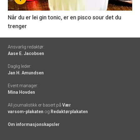
-
6
Når du er lei gin tonic, er en pisco sour det du
trenger
Footer
Ansvarlig redaktør:
Aase E. Jacobsen
-
Daglig leder:
links
Jan H. Amundsen
Event manager:
Mina Hovden
All journalistikk er basert på
Vær
varsom-plakaten
og
Redaktørplakaten
Om informasjonskapsler