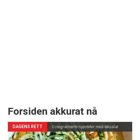
Forsiden akkurat nå
DAGENS RETT
Ostegratinerte nypoteter med løksalat