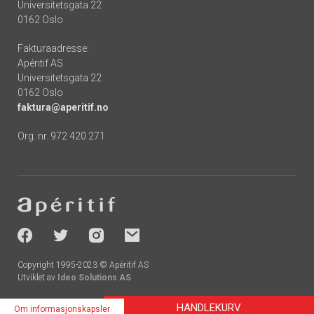
Universitetsgata 22
0162 Oslo
Fakturaadresse:
Apéritif AS
Universitetsgata 22
0162 Oslo
faktura@aperitif.no
Org. nr. 972 420 271
Footer
-
socials
Copyright 1995-2023 © Apéritif AS
Utviklet av
Ideo Solutions AS
HANDLEKURV
Om informasjonskapsler