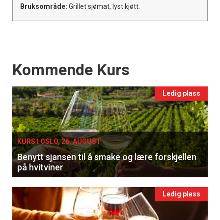
Bruksområde:
Grillet sjømat, lyst kjøtt.
Events
Kommende Kurs
Ledig plass
KURS I OSLO, 26. AUGUST
Benytt sjansen til å smake og lære forskjellen
på hvitviner
Ledig plass