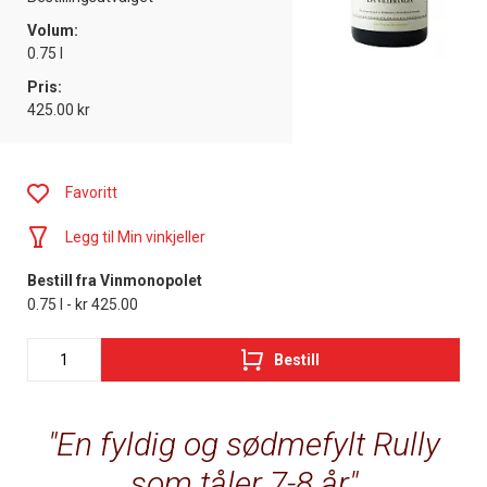
Volum:
0.75 l
Pris:
425.00 kr
Favoritt
Legg til Min vinkjeller
Bestill fra Vinmonopolet
0.75 l - kr 425.00
Bestill
En fyldig og sødmefylt Rully
som tåler 7-8 år