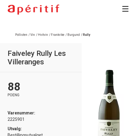
Pollisten
/
Vin
/
Hvitvin
/
Frankrike
/
Burgund
/
Rully
Faiveley Rully Les
Villeranges
88
POENG
Varenummer:
2225901
Utvalg:
Bestillingsutvalget