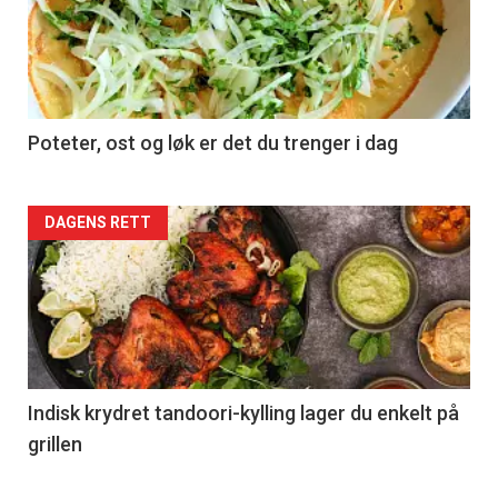
Poteter, ost og løk er det du trenger i dag
Forsiden
DAGENS RETT
akkurat
nå
-
2
Indisk krydret tandoori-kylling lager du enkelt på
grillen