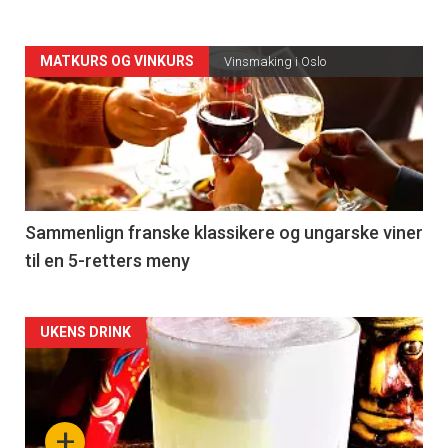
Forsiden
MATKURS OG VINKURS
Vinsmaking i Oslo
akkurat
nå
-
5
Sammenlign franske klassikere og ungarske viner
til en 5-retters meny
Forsiden
UKENS DRINK
akkurat
nå
+