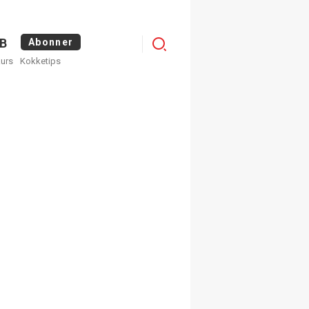
Menu
B
Abonner
kurs
Kokketips
profile
egistrer deg