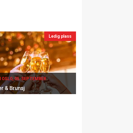
Ledig plass
I OSLO, 05. SEPTEMBER
er & Brunsj