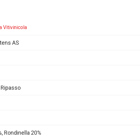
a Vitivinicola
rtens AS
a Ripasso
, Rondinella 20%