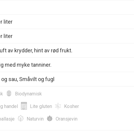
 liter
 liter
ft av krydder, hint av rød frukt.
dig med myke tanniner.
 og sau, Småvilt og fugl
sk
Biodynamisk
ig handel
Lite gluten
Kosher
allasje
Naturvin
Oransjevin