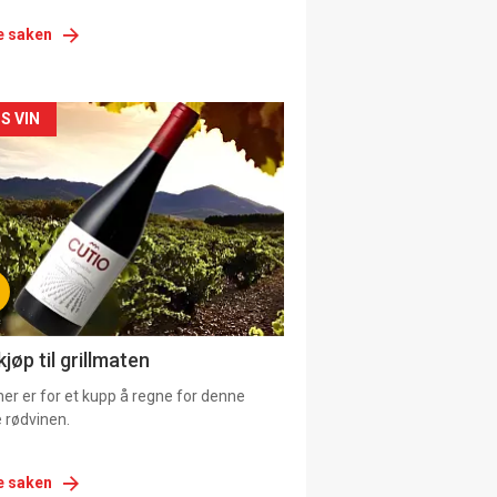
e saken
siden
S VIN
urat
jøp til grillmaten
er er for et kupp å regne for denne
 rødvinen.
e saken