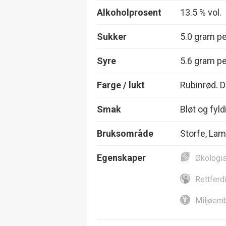
Alkoholprosent
13.5 % vol.
Sukker
5.0 gram per
Syre
5.6 gram per
Farge / lukt
Rubinrød. Du
Smak
Bløt og fyl
Bruksområde
Storfe, Lam
Egenskaper
Økologi
Rettferd
Miljøemb