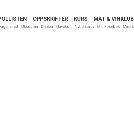
POLLISTEN
OPPSKRIFTER
KURS
MAT & VINKLUB
Menu
Dagens rett
Ukens vin
Drinker
Gavekort
Nyhetsbrev
Min kokebok
Mine 
R