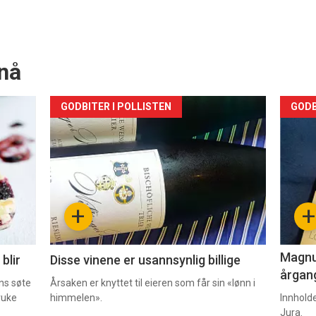
nå
Forsiden
For
GODBITER I POLLISTEN
GODB
akkurat
akk
nå
nå
-
-
+
+
2
3
Magnum
blir
Disse vinene er usannsynlig billige
årgang
ns søte
Årsaken er knyttet til eieren som får sin «lønn i
ruke
himmelen».
Innhold
Jura.