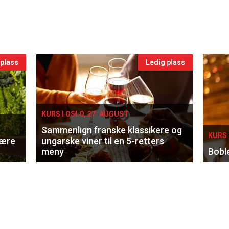
 plass
Ledig plass
KURS I OSLO, 27. AUGUST
Sammenlign franske klassikere og
KURS 
lære
ungarske viner til en 5-retters
meny
Bobl