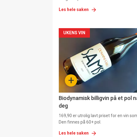
Les hele saken
Forsiden
UKENS VIN
akkurat
nå
-
+
4
Biodynamisk billigvin på et pol 
deg
169,90 er utrolig lavt priset for en vin s
Den finnes på 60+ pol.
Les hele saken