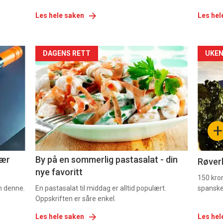
Les hele saken
Les hel
Forsiden
For
DAGENS RETT
UKEN
akkurat
akk
nå
nå
-
-
+
5
6
nær
By på en sommerlig pastasalat - din
Røverk
nye favoritt
150 kron
om denne.
En pastasalat til middag er alltid populært.
spanske
Oppskriften er såre enkel.
Les hele saken
Les hel