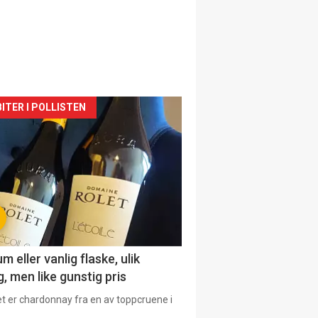
siden
ITER I POLLISTEN
urat
 eller vanlig flaske, ulik
, men like gunstig pris
et er chardonnay fra en av toppcruene i