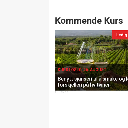
Events
Kommende Kurs
Ledig
KURS I OSLO, 26. AUGUST
Benytt sjansen til å smake og 
forskjellen på hvitviner