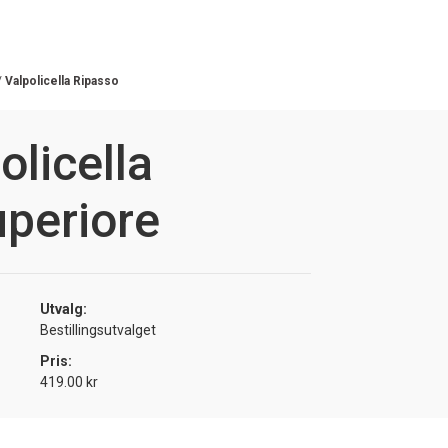
/
Valpolicella Ripasso
olicella
periore
Utvalg:
Bestillingsutvalget
Pris:
419.00 kr