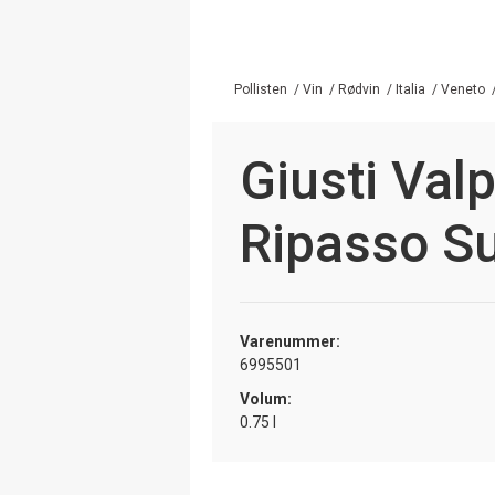
Pollisten
/
Vin
/
Rødvin
/
Italia
/
Veneto
Giusti Valp
Ripasso Su
Varenummer:
6995501
Volum:
0.75 l