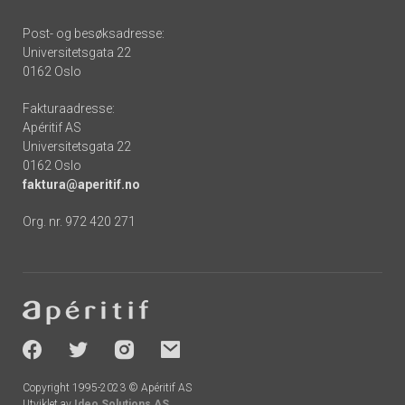
Post- og besøksadresse:
Universitetsgata 22
0162 Oslo
Fakturaadresse:
Apéritif AS
Universitetsgata 22
0162 Oslo
faktura@aperitif.no
Org. nr. 972 420 271
Footer
-
socials
Copyright 1995-2023 © Apéritif AS
Utviklet av
Ideo Solutions AS