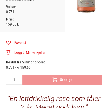
Volum:
0.75 l
Pris:
159.60 kr
Favoritt
Legg til Min vinkjeller
Bestill fra Vinmonopolet
0.75 l - kr 159.60
Utsolgt
En lettdrikkelig rose som tåler
2 år. Meget godt kjøp.