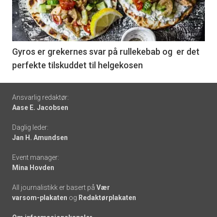
nå
-
6
Gyros er grekernes svar på rullekebab og er det
perfekte tilskuddet til helgekosen
Footer
Ansvarlig redaktør:
Aase E. Jacobsen
-
Daglig leder:
links
Jan H. Amundsen
Event manager:
Mina Hovden
All journalistikk er basert på
Vær
varsom-plakaten
og
Redaktørplakaten