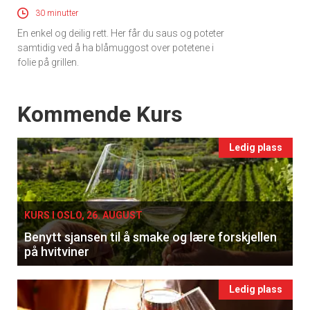
30 minutter
En enkel og deilig rett. Her får du saus og poteter
samtidig ved å ha blåmuggost over potetene i
folie på grillen.
Events
Kommende Kurs
Ledig plass
KURS I OSLO, 26. AUGUST
Benytt sjansen til å smake og lære forskjellen
på hvitviner
Ledig plass