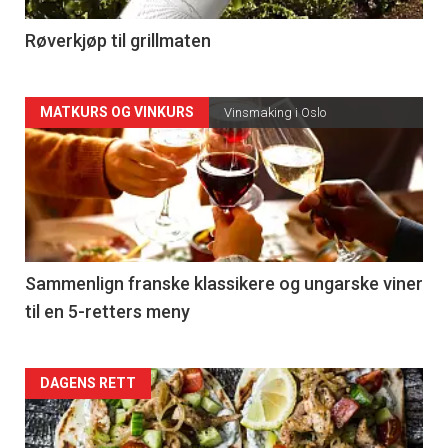
-
4
Røverkjøp til grillmaten
Forsiden
MATKURS OG VINKURS
Vinsmaking i Oslo
akkurat
nå
-
5
Sammenlign franske klassikere og ungarske viner
til en 5-retters meny
Forsiden
DAGENS RETT
akkurat