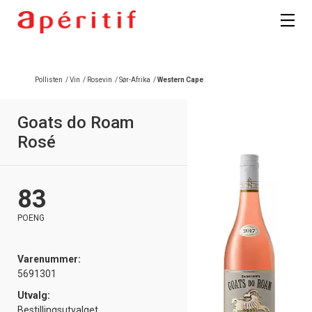
Registrer deg
Pollisten
/
Vin
/
Rosevin
/
Sør-Afrika
/
Western Cape
Goats do Roam
Rosé
83
POENG
Varenummer:
5691301
Utvalg:
Bestillingsutvalget