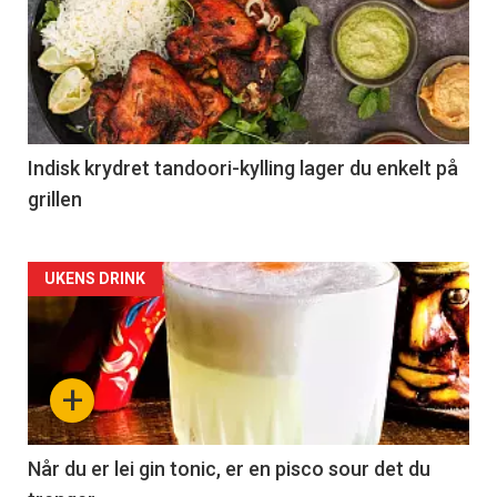
Indisk krydret tandoori-kylling lager du enkelt på
grillen
Forsiden
UKENS DRINK
akkurat
nå
+
-
2
Når du er lei gin tonic, er en pisco sour det du