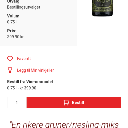
Utvalg:
Bestillingsutvalget
Volum:
0.75 l
Pris:
399.90 kr
Favoritt
Legg til Min vinkjeller
Bestill fra Vinmonopolet
0.75 l - kr 399.90
Bestill
En rikere gruner/riesling-miks