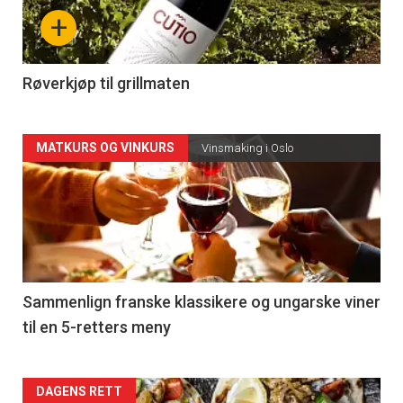
nå
+
-
4
Røverkjøp til grillmaten
Forsiden
MATKURS OG VINKURS
Vinsmaking i Oslo
akkurat
nå
-
5
Sammenlign franske klassikere og ungarske viner
til en 5-retters meny
Forsiden
DAGENS RETT