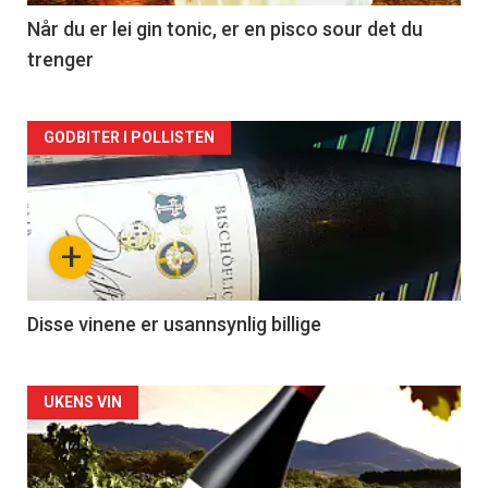
2
Når du er lei gin tonic, er en pisco sour det du
trenger
Forsiden
GODBITER I POLLISTEN
akkurat
nå
+
-
3
Disse vinene er usannsynlig billige
Forsiden
UKENS VIN
akkurat