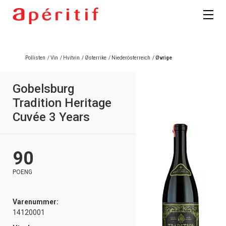
Pollisten
/
Vin
/
Hvitvin
/
Østerrike
/
Niederösterreich
/
Øvrige
Gobelsburg
Tradition Heritage
Cuvée 3 Years
90
POENG
Varenummer:
14120001