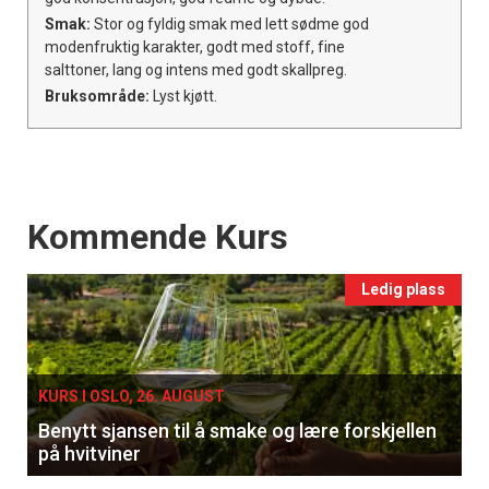
Smak:
Stor og fyldig smak med lett sødme god
modenfruktig karakter, godt med stoff, fine
salttoner, lang og intens med godt skallpreg.
Bruksområde:
Lyst kjøtt.
Events
Kommende Kurs
Ledig plass
KURS I OSLO, 26. AUGUST
Benytt sjansen til å smake og lære forskjellen
på hvitviner