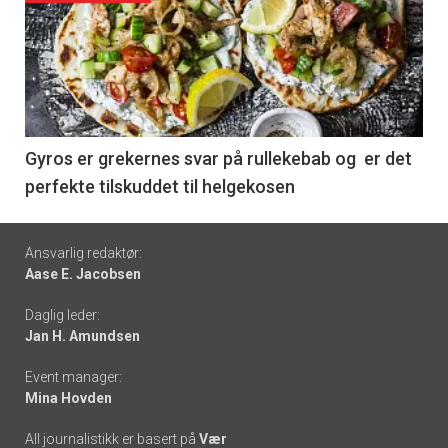
akkurat
nå
-
6
Gyros er grekernes svar på rullekebab og er det
perfekte tilskuddet til helgekosen
Footer
Ansvarlig redaktør:
Aase E. Jacobsen
-
Daglig leder:
links
Jan H. Amundsen
Event manager:
Mina Hovden
All journalistikk er basert på
Vær