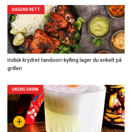
DAGENS RETT
Indisk krydret tandoori-kylling lager du enkelt på
grillen
Forsiden
UKENS DRINK
akkurat
nå
+
-