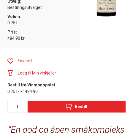
Utvalg:
Bestillingsutvalget
Volum:
0.75 l
Pris:
484.90 kr
Favoritt
Legg til Min vinkjeller
Bestill fra Vinmonopolet
0.75 l - kr 484.90
Bestill
En god og åpen småkompleks