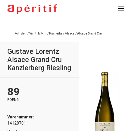
Registrer deg
Pollisten
/
Vin
/
Hvitvin
/
Frankrike
/
Alsace
/
Alsace Grand Cru
Gustave Lorentz
Alsace Grand Cru
Kanzlerberg Riesling
89
POENG
Varenummer:
14128701