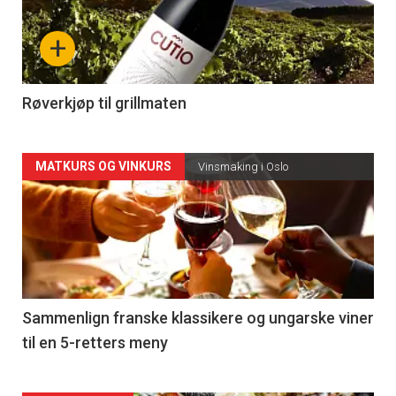
nå
+
-
4
Røverkjøp til grillmaten
Forsiden
MATKURS OG VINKURS
Vinsmaking i Oslo
akkurat
nå
-
5
Sammenlign franske klassikere og ungarske viner
til en 5-retters meny