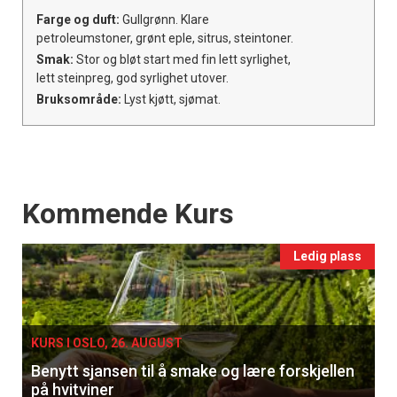
Farge og duft:
Gullgrønn. Klare
petroleumstoner, grønt eple, sitrus, steintoner.
Smak:
Stor og bløt start med fin lett syrlighet,
lett steinpreg, god syrlighet utover.
Bruksområde:
Lyst kjøtt, sjømat.
Events
Kommende Kurs
Ledig plass
KURS I OSLO, 26. AUGUST
Benytt sjansen til å smake og lære forskjellen
på hvitviner