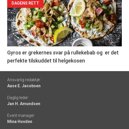
Forsiden
DAGENS RETT
akkurat
nå
-
6
Gyros er grekernes svar på rullekebab og er det
perfekte tilskuddet til helgekosen
Footer
Ansvarlig redaktør:
Aase E. Jacobsen
-
Daglig leder:
links
Jan H. Amundsen
Event manager:
Mina Hovden