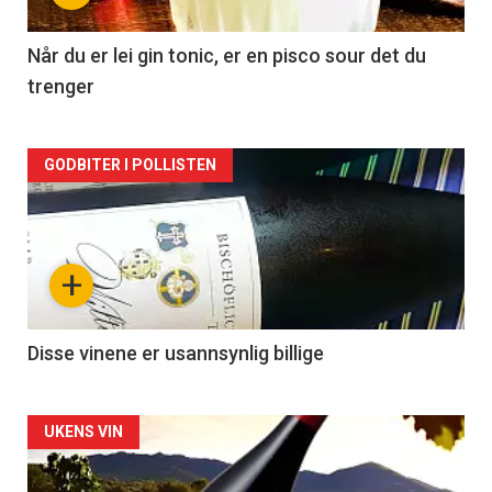
-
2
Når du er lei gin tonic, er en pisco sour det du
trenger
Forsiden
GODBITER I POLLISTEN
akkurat
nå
+
-
3
Disse vinene er usannsynlig billige
Forsiden
UKENS VIN
akkurat