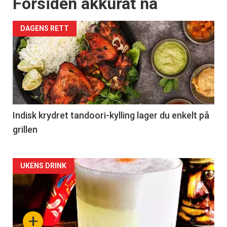
Forsiden akkurat nå
DAGENS RETT
Indisk krydret tandoori-kylling lager du enkelt på
grillen
Forsiden
UKENS DRINK
akkurat
nå
+