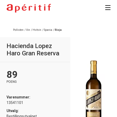
Registrer deg
Pollisten
/
Vin
/
Hvitvin
/
Spania
/
Rioja
Hacienda Lopez
Haro Gran Reserva
89
POENG
Varenummer:
13541101
Utvalg:
Bestillingsutvalget