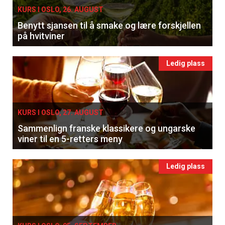
KURS I OSLO, 26. AUGUST
Benytt sjansen til å smake og lære forskjellen
på hvitviner
Ledig plass
KURS I OSLO, 27. AUGUST
Sammenlign franske klassikere og ungarske
viner til en 5-retters meny
Ledig plass