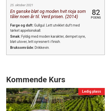
25. oktober 2021
82
En ganske bløt og moden hvit rioja som
tåler noen år til. Verd prisen. (2014)
POENG
Farge og duft:
Gullgul. Lett utviklet duft med
tørket appelsinskall.
Smak:
Fyldig med moden karakter, dempet syre,
bløt utover, lett syresnert i finish.
Bruksområde:
Drikkevin.
Events
Kommende Kurs
Ledig plass