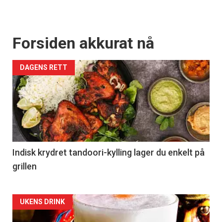
Forsiden akkurat nå
DAGENS RETT
Indisk krydret tandoori-kylling lager du enkelt på
grillen
Forsiden
UKENS DRINK