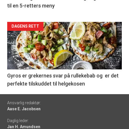
til en 5-retters meny
Forsiden
DAGENS RETT
akkurat
nå
-
6
Gyros er grekernes svar på rullekebab og er det
perfekte tilskuddet til helgekosen
Footer
Ansvarlig redaktør:
Aase E. Jacobsen
-
Daglig leder:
links
Jan H. Amundsen