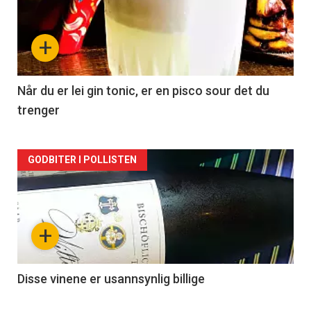
akkurat
nå
+
-
2
Når du er lei gin tonic, er en pisco sour det du
trenger
Forsiden
GODBITER I POLLISTEN
akkurat
nå
+
-
3
Disse vinene er usannsynlig billige