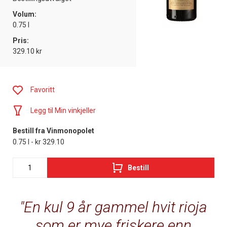
Volum:
0.75 l
Pris:
329.10 kr
Favoritt
Legg til Min vinkjeller
Bestill fra Vinmonopolet
0.75 l - kr 329.10
Bestill
En kul 9 år gammel hvit rioja
som er mye friskere enn