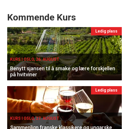
Events
Kommende Kurs
Ledig plass
KURS I OSLO, 26. AUGUST
Benytt sjansen til å smake og lære forskjellen
på hvitviner
Ledig plass
KURS I OSLO, 27. AUGUST
Sammenlign franske klassikere og ungarske