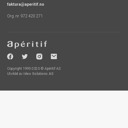
faktura@aperitif.no
Org. nr. 972 420 271
Footer
-
socials
Copyright 1995-2023 © Apéritif AS
Utviklet av
Ideo Solutions AS
Handlekurv