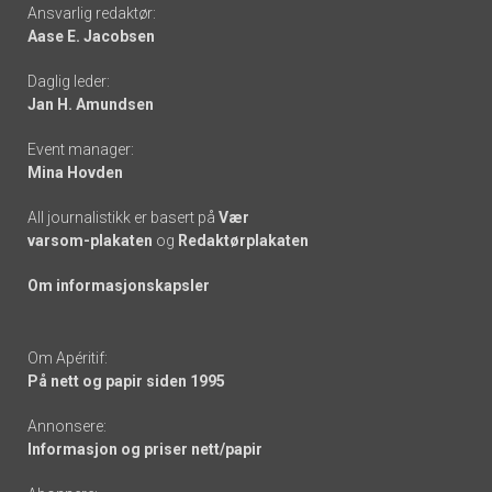
Footer
Ansvarlig redaktør:
Aase E. Jacobsen
-
Daglig leder:
links
Jan H. Amundsen
Event manager:
Mina Hovden
All journalistikk er basert på
Vær
varsom-plakaten
og
Redaktørplakaten
Om informasjonskapsler
Om Apéritif:
På nett og papir siden 1995
Annonsere:
Informasjon og priser nett/papir