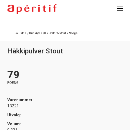
Pollisten
/
Butikkøl
/
Øl
/
Porter & stout
/
Norge
Håkkipulver Stout
79
POENG
Varenummer:
13221
Utvalg:
Volum: