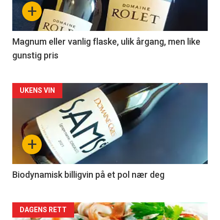
nå
+
-
3
Magnum eller vanlig flaske, ulik årgang, men like
gunstig pris
Forsiden
UKENS VIN
akkurat
nå
+
-
4
Biodynamisk billigvin på et pol nær deg
Forsiden
DAGENS RETT