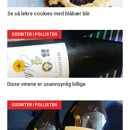
Se så lekre cookies med blåbær blir
Forsiden
GODBITER I POLLISTEN
akkurat
nå
+
-
2
Disse vinene er usannsynlig billige
Forsiden
GODBITER I POLLISTEN
akkurat