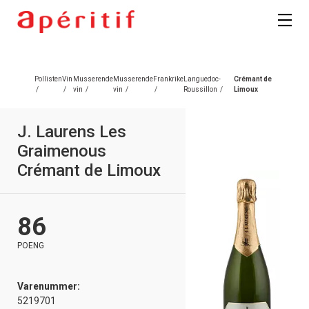
Pollisten
Vin
Musserende
Musserende
Frankrike
Languedoc-
Crémant de
/
/
vin
/
vin
/
/
Roussillon
/
Limoux
J. Laurens Les
Graimenous
Crémant de Limoux
86
POENG
Varenummer:
5219701