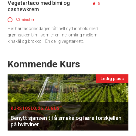
Vegetartaco med bimi og
5
cashewkrem
30 minutter
Her har tacomiddagen fått helt nytt innhold med
grønnsaken bimi som er en mellomting mellom
kinakål og brokkoli. En deilig vegetar-rett.
Events
Kommende Kurs
Ledig plass
KURS I OSLO, 26. AUGUST
Benytt sjansen til å smake og lære forskjellen
på hvitviner