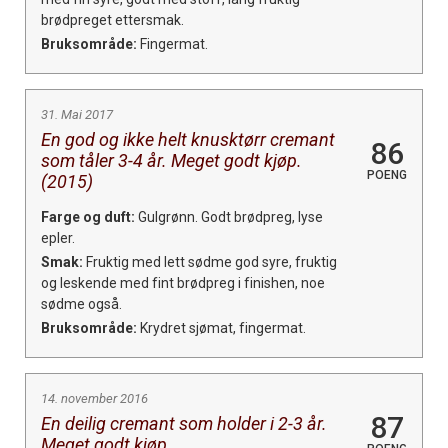
brødpreget ettersmak.
Bruksområde:
Fingermat.
31. Mai 2017
En god og ikke helt knusktørr cremant
86
som tåler 3-4 år. Meget godt kjøp.
POENG
(2015)
Farge og duft:
Gulgrønn. Godt brødpreg, lyse
epler.
Smak:
Fruktig med lett sødme god syre, fruktig
og leskende med fint brødpreg i finishen, noe
sødme også.
Bruksområde:
Krydret sjømat, fingermat.
14. november 2016
87
En deilig cremant som holder i 2-3 år.
Meget godt kjøp.