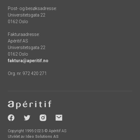
Post- og besøksadresse:
Universitetsgata 22
0162 Oslo
Fakturaadresse:
Apéritif AS
Universitetsgata 22
0162 Oslo
faktura@aperitif.no
Org. nr. 972 420 271
Footer
-
socials
Copyright 1995-2023 © Apéritif AS
Utviklet av
Ideo Solutions AS