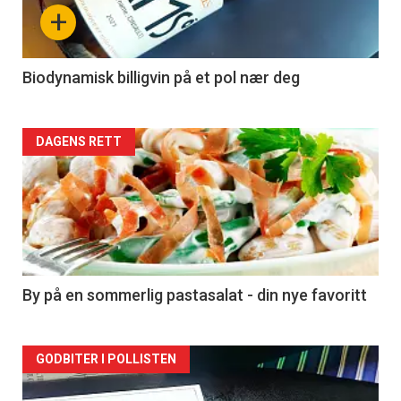
nå
+
-
4
Biodynamisk billigvin på et pol nær deg
Forsiden
DAGENS RETT
akkurat
nå
-
5
By på en sommerlig pastasalat - din nye favoritt
Forsiden
GODBITER I POLLISTEN