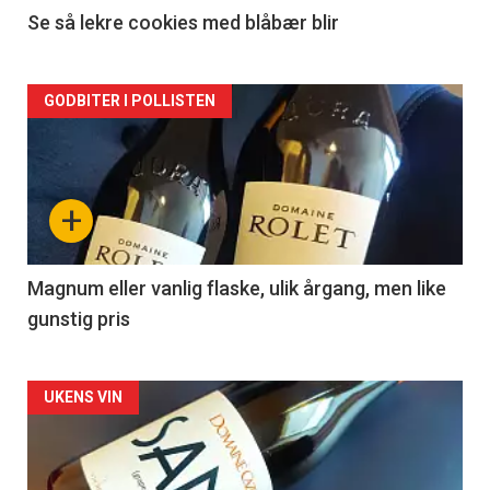
2
Se så lekre cookies med blåbær blir
Forsiden
GODBITER I POLLISTEN
akkurat
nå
+
-
3
Magnum eller vanlig flaske, ulik årgang, men like
gunstig pris
Forsiden
UKENS VIN
akkurat