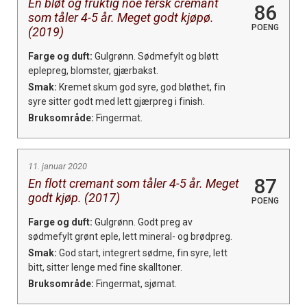
En bløt og fruktig noe fersk cremant
86
som tåler 4-5 år. Meget godt kjøpø.
POENG
(2019)
Farge og duft:
Gulgrønn. Sødmefylt og bløtt
eplepreg, blomster, gjærbakst.
Smak:
Kremet skum god syre, god bløthet, fin
syre sitter godt med lett gjærpreg i finish.
Bruksområde:
Fingermat.
11. januar 2020
87
En flott cremant som tåler 4-5 år. Meget
godt kjøp. (2017)
POENG
Farge og duft:
Gulgrønn. Godt preg av
sødmefylt grønt eple, lett mineral- og brødpreg.
Smak:
God start, integrert sødme, fin syre, lett
bitt, sitter lenge med fine skalltoner.
Bruksområde:
Fingermat, sjømat.