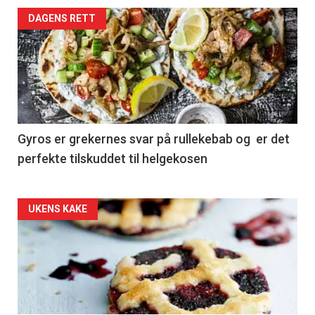
DAGENS RETT
Gyros er grekernes svar på rullekebab og er det
perfekte tilskuddet til helgekosen
Forsiden
UKENS KAKE
akkurat
nå
-