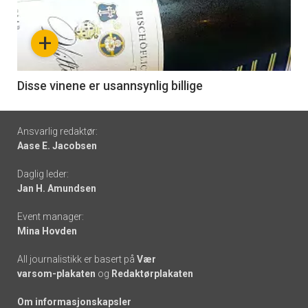
akkurat
nå
+
-
6
Disse vinene er usannsynlig billige
Footer
Ansvarlig redaktør:
Aase E. Jacobsen
-
Daglig leder:
links
Jan H. Amundsen
Event manager:
Mina Hovden
All journalistikk er basert på
Vær
varsom-plakaten
og
Redaktørplakaten
Om informasjonskapsler