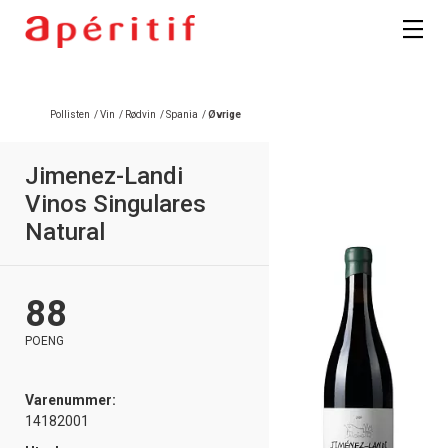
Pollisten
/
Vin
/
Rødvin
/
Spania
/
Øvrige
Jimenez-Landi
Vinos Singulares
Natural
88
POENG
Varenummer:
14182001