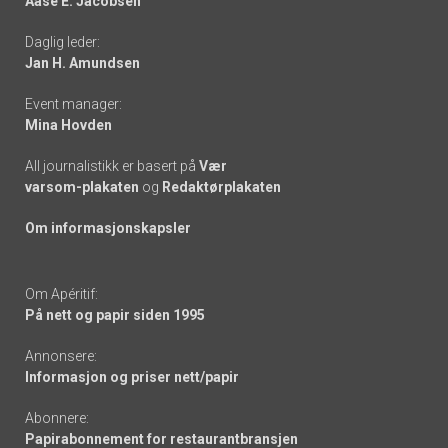
Aase E. Jacobsen
-
Daglig leder:
links
Jan H. Amundsen
Event manager:
Mina Hovden
All journalistikk er basert på
Vær
varsom-plakaten
og
Redaktørplakaten
Om informasjonskapsler
Om Apéritif:
På nett og papir siden 1995
Annonsere:
Informasjon og priser nett/papir
Abonnere:
Papirabonnement for restaurantbransjen