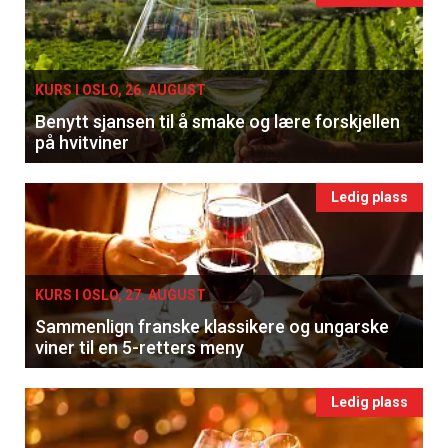
KURS I OSLO, 26. AUGUST
Benytt sjansen til å smake og lære forskjellen
på hvitviner
Ledig plass
KURS I OSLO, 27. AUGUST
Sammenlign franske klassikere og ungarske
viner til en 5-retters meny
Ledig plass