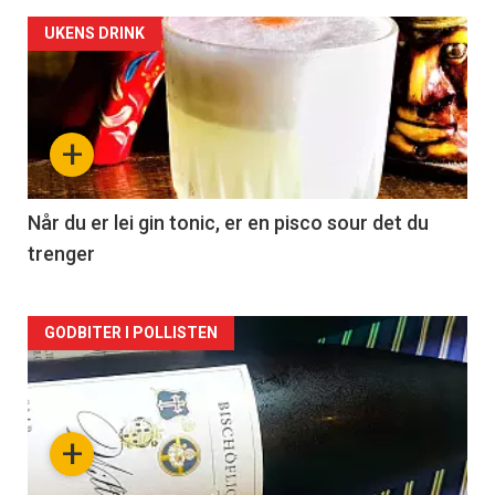
Forsiden
UKENS DRINK
akkurat
nå
+
-
2
Når du er lei gin tonic, er en pisco sour det du
trenger
Forsiden
GODBITER I POLLISTEN
akkurat
nå
+
-