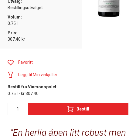
Utvalg:
Bestillingsutvalget
Volum:
0.75 l
Pris:
307.40 kr
Favoritt
Legg til Min vinkjeller
Bestill fra Vinmonopolet
0.75 l - kr 307.40
Bestill
En herlig åpen litt robust men