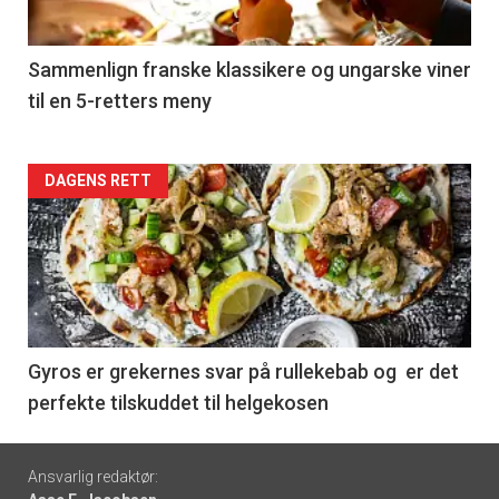
-
5
Sammenlign franske klassikere og ungarske viner
til en 5-retters meny
Forsiden
DAGENS RETT
akkurat
nå
-
6
Gyros er grekernes svar på rullekebab og er det
perfekte tilskuddet til helgekosen
Footer
Ansvarlig redaktør: