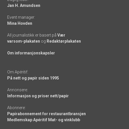
links
Jan H. Amundsen
Event manager:
Mina Hovden
All journalistikk er basert på
Vær
varsom-plakaten
og
Redaktørplakaten
Om informasjonskapsler
Om Apéritif:
På nett og papir siden 1995
Annonsere:
Informasjon og priser nett/papir
Abonnere:
Papirabonnement for restaurantbransjen
Medlemskap Apéritif Mat- og vinklubb