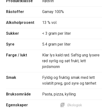
Produktklasse
Rødvin
Råstoffer
Gamay 100%
Alkoholprosent
13 % vol.
Sukker
< 3 gram per liter
Syre
5.4 gram per liter
Farge / lukt
Klar lys kald rød. Saftig ung lysere
rød syrlig og søt frukt, lett
jordsmonn
Smak
Fyldig og fruktig smak med lett
volatilt preg, god syre og tørrhet
Bruksområde
Pasta, pizza, kylling
Egenskaper
Økologisk