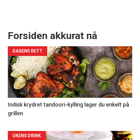
Forsiden akkurat nå
DAGENS RETT
Indisk krydret tandoori-kylling lager du enkelt på
grillen
Forsiden
UKENS DRINK