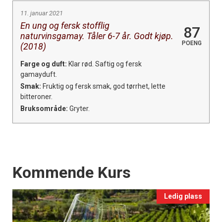
11. januar 2021
En ung og fersk stofflig
87
naturvinsgamay. Tåler 6-7 år. Godt kjøp.
POENG
(2018)
Farge og duft:
Klar rød. Saftig og fersk
gamayduft.
Smak:
Fruktig og fersk smak, god tørrhet, lette
bitteroner.
Bruksområde:
Gryter.
Events
Kommende Kurs
Ledig plass