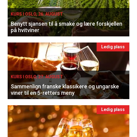
KURS I OSLO, 26. AUGUST
Benytt sjansen til å smake og lære forskjellen
på hvitviner
Ledig plass
KURS I OSLO, 27. AUGUST
Sammenlign franske klassikere og ungarske
viner til en 5-retters meny
Ledig plass