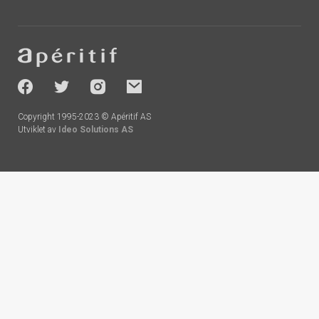
Footer
-
socials
Copyright 1995-2023 © Apéritif AS
Utviklet av
Ideo Solutions AS
Handlekurv