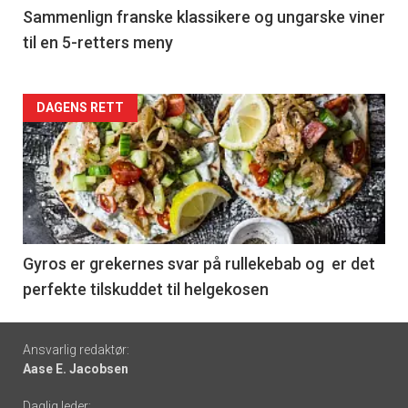
5
Sammenlign franske klassikere og ungarske viner
til en 5-retters meny
Forsiden
DAGENS RETT
akkurat
nå
-
6
Gyros er grekernes svar på rullekebab og er det
perfekte tilskuddet til helgekosen
Footer
Ansvarlig redaktør:
Aase E. Jacobsen
-
Daglig leder: