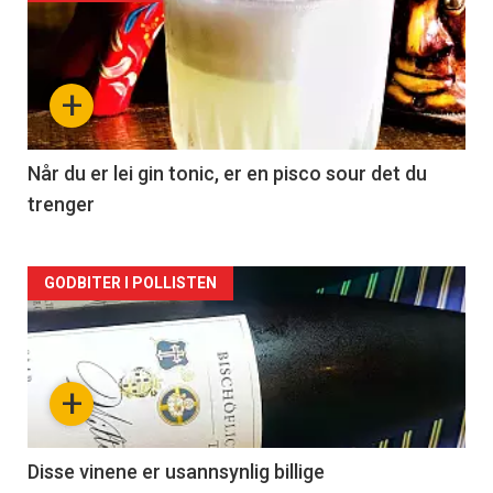
akkurat
nå
+
-
2
Når du er lei gin tonic, er en pisco sour det du
trenger
Forsiden
GODBITER I POLLISTEN
akkurat
nå
+
-
3
Disse vinene er usannsynlig billige