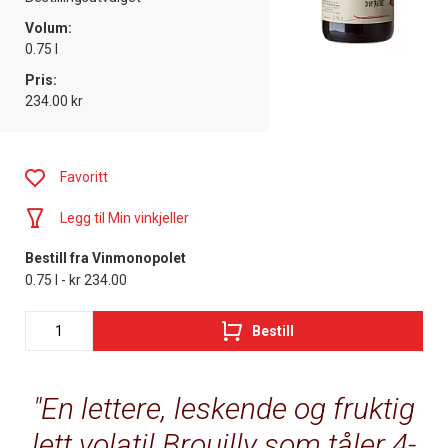
Volum:
0.75 l
Pris:
234.00 kr
Favoritt
Legg til Min vinkjeller
Bestill fra Vinmonopolet
0.75 l - kr 234.00
Bestill
En lettere, leskende og fruktig
lett volatil Brouilly som tåler 4-