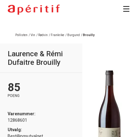
Pollisten
/
Vin
/
Rødvin
/
Frankrike
/
Burgund
/
Brouilly
Laurence & Rémi
Dufaitre Brouilly
85
POENG
Varenummer:
12868601
Utvalg:
Bestillingsutvalget