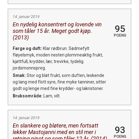
14. januar 2019
En nydelig konsentrert og lovende vin
95
som tåler 15 år. Meget godt kjøp.
POENG
(2013)
Farge og duft:
Klar rødbrun. Sødmefylt
fløyelsmyk, moden nesten plommeaktig frukt,
kjøttfull, krydder, lær, trevirke, tydelig
jordsmonnspreg.
Smak:
Stor og bløt frukt, som duften, leskende
og lang med flott syre, fine myke tanniner, sitter
godt og lenge med fine krydder- og lakristoner.
Bruksområde:
Lam, vilt.
14. januar 2019
En slankere og bløtere, men fortsatt
93
lekker Mastojanni med en stil mer i
POENG
retning pinot og som tåler 12 år. (2014)