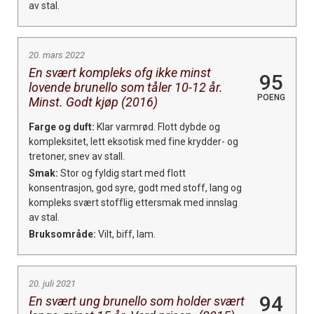
av stal.
20. mars 2022
En svært kompleks ofg ikke minst
95
lovende brunello som tåler 10-12 år.
POENG
Minst. Godt kjøp (2016)
Farge og duft:
Klar varmrød. Flott dybde og
kompleksitet, lett eksotisk med fine krydder- og
tretoner, snev av stall.
Smak:
Stor og fyldig start med flott
konsentrasjon, god syre, godt med stoff, lang og
kompleks svært stofflig ettersmak med innslag
av stal.
Bruksområde:
Vilt, biff, lam.
20. juli 2021
94
En svært ung brunello som holder svært