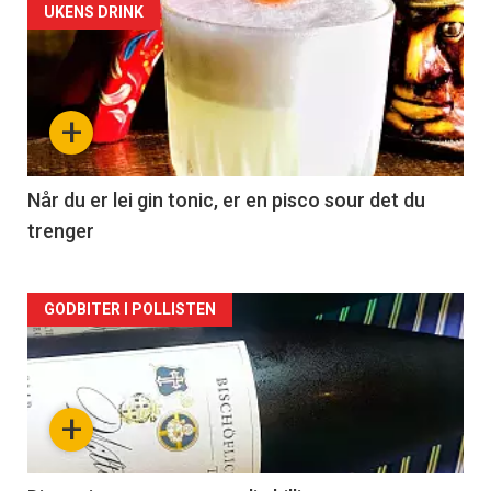
Forsiden
UKENS DRINK
akkurat
nå
+
-
2
Når du er lei gin tonic, er en pisco sour det du
trenger
Forsiden
GODBITER I POLLISTEN
akkurat
nå
+
-