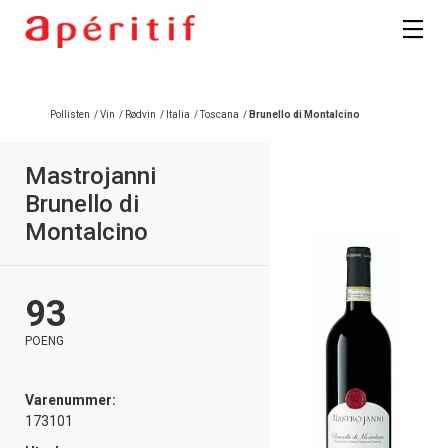
Pollisten
/
Vin
/
Rødvin
/
Italia
/
Toscana
/
Brunello di Montalcino
Mastrojanni
Brunello di
Montalcino
93
POENG
Varenummer:
173101