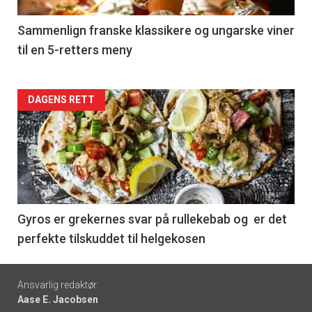
-
5
Sammenlign franske klassikere og ungarske viner
til en 5-retters meny
Forsiden
DAGENS RETT
akkurat
nå
-
6
Gyros er grekernes svar på rullekebab og er det
perfekte tilskuddet til helgekosen
Footer
Ansvarlig redaktør:
Aase E. Jacobsen
-