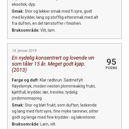
eksotisk, dyp.
Smak:
Stor og lekker smak med fi syre, godt
med krydder, lang og stofflig ettersmak med alt
fra duften, en del tørrstoffer i finishen.
Bruksområde:
Vilt, lam.
14. januar 2019
En nydelig konsentrert og lovende vin
95
som tåler 15 år. Meget godt kjøp.
POENG
(2013)
Farge og duft:
Klar rødbrun. Sødmefylt
fløyelsmyk, moden nesten plommeaktig frukt,
kjøttfull, krydder, lær, trevirke, tydelig
jordsmonnspreg.
Smak:
Stor og bløt frukt, som duften, leskende
og lang med flott syre, fine myke tanniner, sitter
godt og lenge med fine krydder- og lakristoner.
Bruksområde:
Lam, vilt.