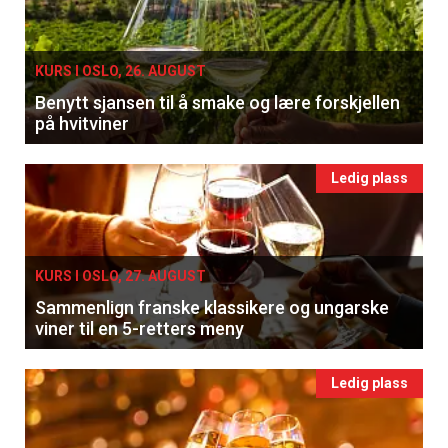
KURS I OSLO, 26. AUGUST
Benytt sjansen til å smake og lære forskjellen
på hvitviner
Ledig plass
KURS I OSLO, 27. AUGUST
Sammenlign franske klassikere og ungarske
viner til en 5-retters meny
Ledig plass