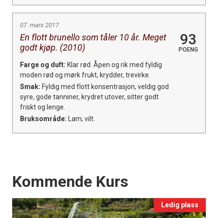
07. mars 2017
93
En flott brunello som tåler 10 år. Meget
godt kjøp. (2010)
POENG
Farge og duft:
Klar rød. Åpen og rik med fyldig
moden rød og mørk frukt, krydder, trevirke.
Smak:
Fyldig med flott konsentrasjon, veldig god
syre, gode tanniner, krydret utover, sitter godt
friskt og lenge.
Bruksområde:
Lam, vilt.
Events
Kommende Kurs
Ledig plass