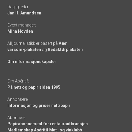
Daglig leder:
links
Jan H. Amundsen
Event manager:
Mina Hovden
All journalistikk er basert på
Vær
varsom-plakaten
og
Redaktørplakaten
Om informasjonskapsler
Om Apéritif:
På nett og papir siden 1995
Annonsere:
Informasjon og priser nett/papir
Abonnere:
Papirabonnement for restaurantbransjen
Medlemskap Apéritif Mat- og vinklubb