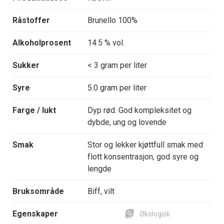
Råstoffer
Brunello 100%
Alkoholprosent
14.5 % vol.
Sukker
< 3 gram per liter
Syre
5.0 gram per liter
Farge / lukt
Dyp rød. God kompleksitet og
dybde, ung og lovende
Smak
Stor og lekker kjøttfull smak med
flott konsentrasjon, god syre og
lengde
Bruksområde
Biff, vilt
Egenskaper
Økologisk