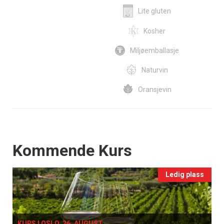
Lite gluten
Kosher
Miljøemballasje
Naturvin
Oransjevin
Events
Kommende Kurs
Ledig plass
KURS I OSLO, 26. AUGUST