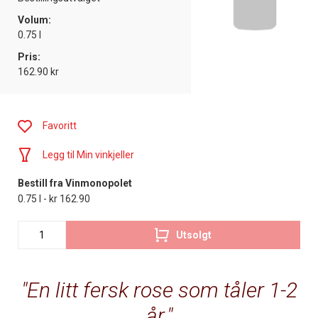
Volum:
0.75 l
Pris:
162.90 kr
Favoritt
Legg til Min vinkjeller
Bestill fra Vinmonopolet
0.75 l - kr 162.90
Utsolgt
En litt fersk rose som tåler 1-2
år.