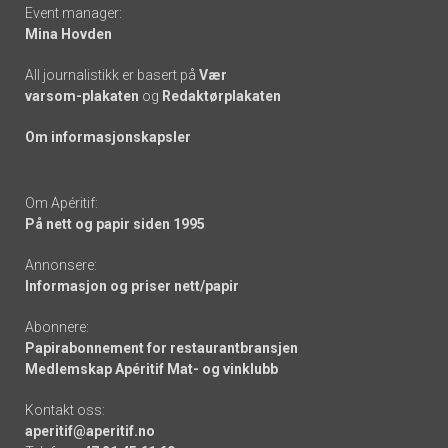
Event manager:
Mina Hovden
All journalistikk er basert på
Vær
varsom-plakaten
og
Redaktørplakaten
Om informasjonskapsler
Om Apéritif:
På nett og papir siden 1995
Annonsere:
Informasjon og priser nett/papir
Abonnere:
Papirabonnement for restaurantbransjen
Medlemskap Apéritif Mat- og vinklubb
Kontakt oss:
aperitif@aperitif.no