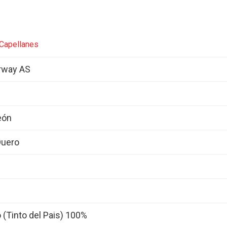
 Capellanes
rway AS
León
Duero
 (Tinto del Pais) 100%