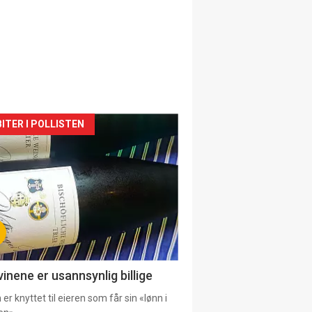
siden
ITER I POLLISTEN
urat
vinene er usannsynlig billige
er knyttet til eieren som får sin «lønn i