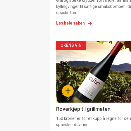
Grill og sterke krydder forvandler alminn
kyllingvinger til saftige smaksbomber i 
oppskriften.
Les hele saken
Forsiden
UKENS VIN
akkurat
nå
-
+
4
Røverkjøp til grillmaten
150 kroner er for et kupp å regne for de
spanske rødvinen.