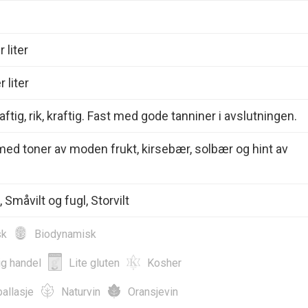
 liter
 liter
ftig, rik, kraftig. Fast med gode tanniner i avslutningen.
d toner av moden frukt, kirsebær, solbær og hint av
Småvilt og fugl, Storvilt
sk
Biodynamisk
ig handel
Lite gluten
Kosher
allasje
Naturvin
Oransjevin