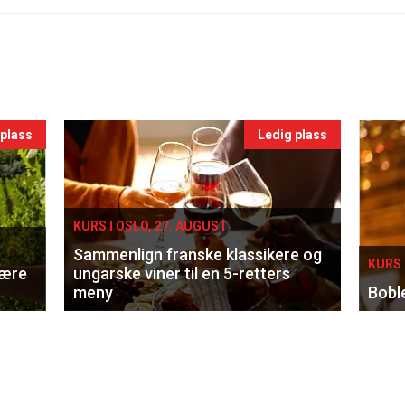
 plass
Ledig plass
KURS I OSLO, 27. AUGUST
Sammenlign franske klassikere og
KURS 
lære
ungarske viner til en 5-retters
meny
Bobl