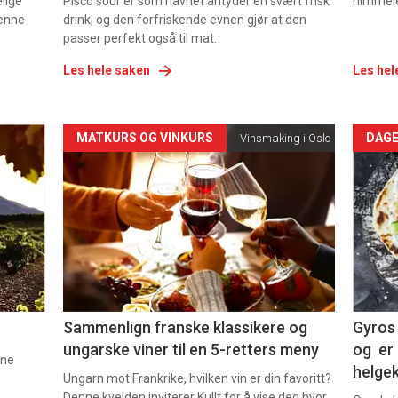
elige
Pisco sour er som navnet antyder en svært frisk
himmel
denne
drink, og den forfriskende evnen gjør at den
passer perfekt også til mat.
Les hele saken
Les hel
Forsiden
For
MATKURS OG VINKURS
DAGE
Vinsmaking i Oslo
akkurat
akk
nå
nå
-
-
5
6
Sammenlign franske klassikere og
Gyros 
ungarske viner til en 5-retters meny
og er 
nne
helge
Ungarn mot Frankrike, hvilken vin er din favoritt?
Denne kvelden inviterer Kullt for å vise deg hvor