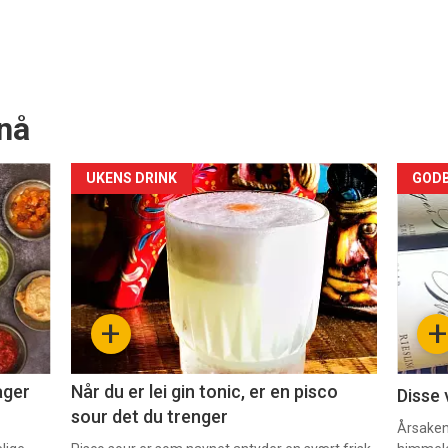
nå
Forsiden
For
UKENS DRINK
GODB
akkurat
akk
nå
nå
-
-
+
+
2
3
ager
Når du er lei gin tonic, er en pisco
Disse 
sour det du trenger
Årsaken 