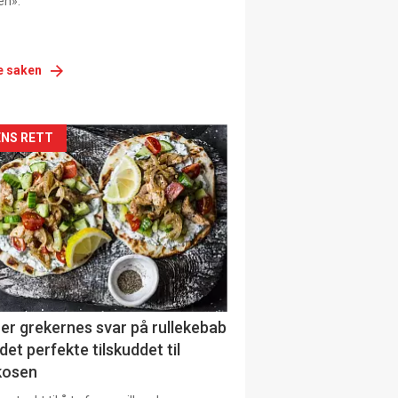
en».
e saken
siden
NS RETT
urat
er grekernes svar på rullekebab
det perfekte tilskuddet til
kosen