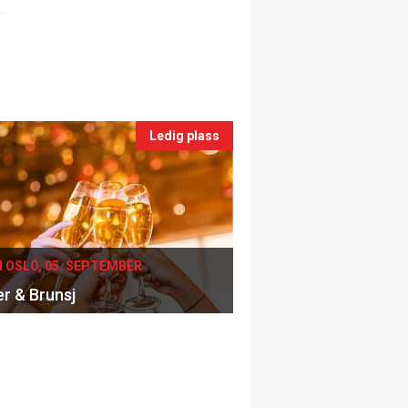
Ledig plass
I OSLO, 05. SEPTEMBER
er & Brunsj