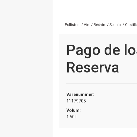
Pollisten
/
Vin
/
Rødvin
/
Spania
/
Castill
Pago de lo
Reserva
Varenummer:
11179705
Volum:
1.50 l