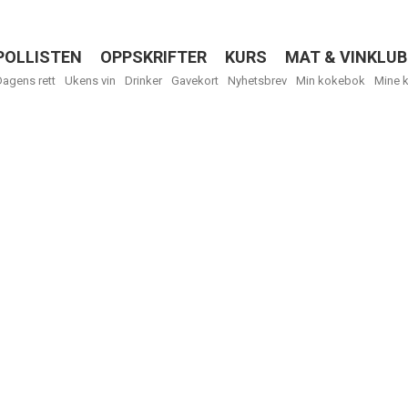
POLLISTEN
OPPSKRIFTER
KURS
MAT & VINKLUB
Menu
Dagens rett
Ukens vin
Drinker
Gavekort
Nyhetsbrev
Min kokebok
Mine 