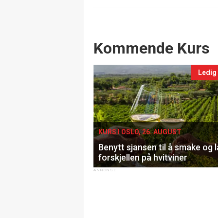
Events
Kommende Kurs
Ledig
KURS I OSLO, 26. AUGUST
Benytt sjansen til å smake og 
forskjellen på hvitviner