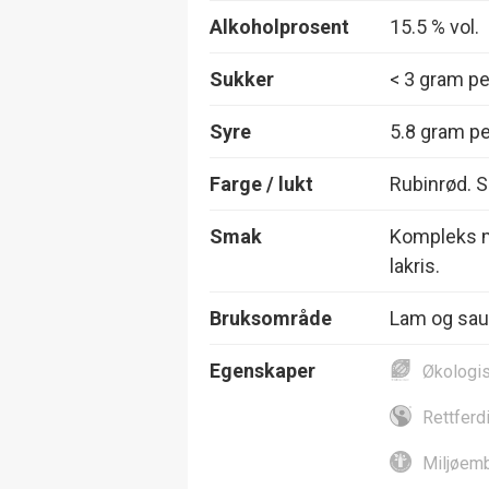
Alkoholprosent
15.5 % vol.
Sukker
< 3 gram per
Syre
5.8 gram per
Farge / lukt
Rubinrød. Sa
Smak
Kompleks me
lakris.
Bruksområde
Lam og sau, 
Egenskaper
Økologi
Rettferd
Miljøemb