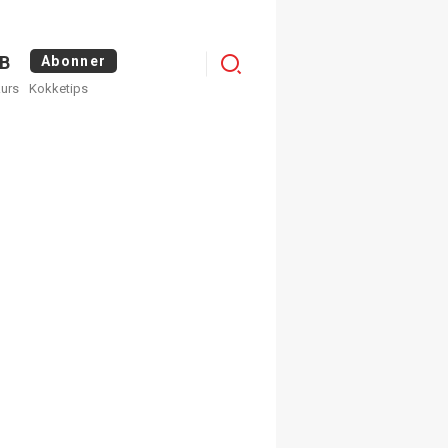
Menu
B
Abonner
kurs
Kokketips
profile