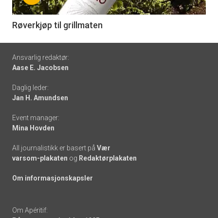
-
6
Røverkjøp til grillmaten
Footer
Ansvarlig redaktør:
Aase E. Jacobsen
-
Daglig leder:
links
Jan H. Amundsen
Event manager:
Mina Hovden
All journalistikk er basert på
Vær
varsom-plakaten
og
Redaktørplakaten
Om informasjonskapsler
Om Apéritif: