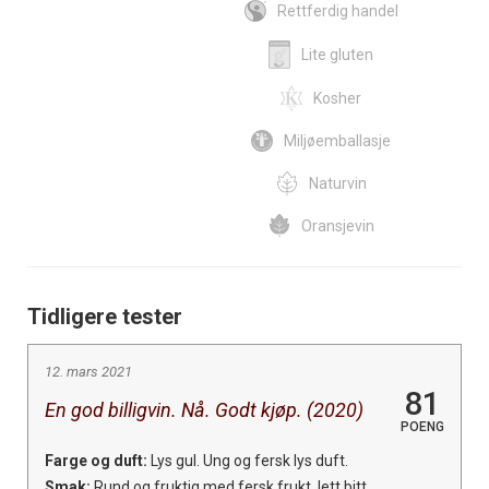
Rettferdig handel
Lite gluten
Kosher
Miljøemballasje
Naturvin
Oransjevin
Tidligere tester
12. mars 2021
81
En god billigvin. Nå. Godt kjøp. (2020)
POENG
Farge og duft:
Lys gul. Ung og fersk lys duft.
Smak:
Rund og fruktig med fersk frukt, lett bitt,