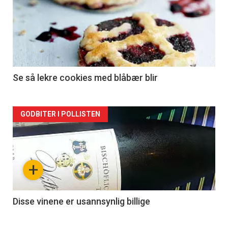
Se så lekre cookies med blåbær blir
Forsiden
GODBITER I POLLISTEN
akkurat
nå
+
-
2
Disse vinene er usannsynlig billige