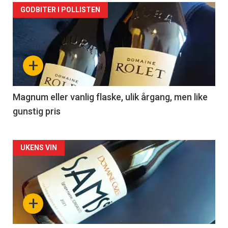
Forsiden
GODBITER I POLLISTEN
akkurat
nå
+
-
3
Magnum eller vanlig flaske, ulik årgang, men like
gunstig pris
Forsiden
UKENS VIN
akkurat
nå
+
-