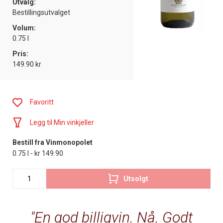
Utvalg:
Bestillingsutvalget
Volum:
0.75 l
Pris:
149.90 kr
Favoritt
Legg til Min vinkjeller
Bestill fra Vinmonopolet
0.75 l - kr 149.90
Utsolgt
En god billigvin. Nå. Godt