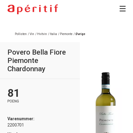
Registrer deg
Pollisten
/
Vin
/
Hvitvin
/
Italia
/
Piemonte
/
Øvrige
Povero Bella Fiore
Piemonte
Chardonnay
81
POENG
Varenummer:
2200701