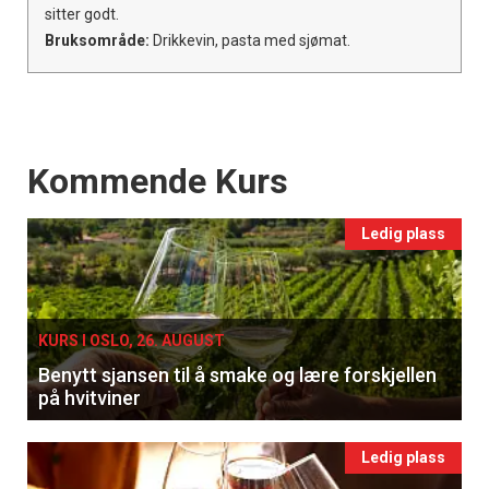
sitter godt.
Bruksområde:
Drikkevin, pasta med sjømat.
Events
Kommende Kurs
Ledig plass
KURS I OSLO, 26. AUGUST
Benytt sjansen til å smake og lære forskjellen
på hvitviner
Ledig plass