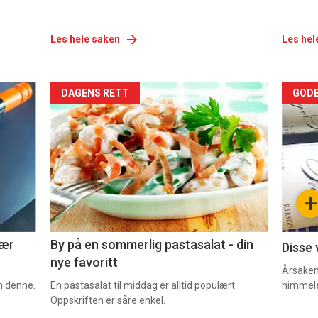
Les hele saken
Les hel
Forsiden
For
DAGENS RETT
GODB
akkurat
akk
nå
nå
-
-
+
5
6
nær
By på en sommerlig pastasalat - din
Disse 
nye favoritt
Årsaken 
om denne.
En pastasalat til middag er alltid populært.
himmel
Oppskriften er såre enkel.