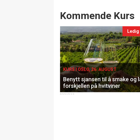
Events
Kommende Kurs
Ledig
KURS I OSLO, 26. AUGUST
Benytt sjansen til å smake og 
forskjellen på hvitviner