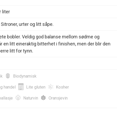
 liter
. Sitroner, urter og litt såpe.
mete bobler. Veldig god balanse mellom sødme og
år en litt eineraktig bitterhet i finishen, men der blir den
re litt for tynn.
sk
Biodynamisk
ig handel
Lite gluten
Kosher
allasje
Naturvin
Oransjevin