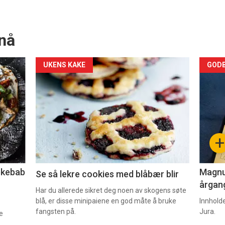
nå
Forsiden
For
UKENS KAKE
GODB
akkurat
akk
nå
nå
-
-
+
2
3
lekebab
Magnum
Se så lekre cookies med blåbær blir
årgang
Har du allerede sikret deg noen av skogens søte
blå, er disse minipaiene en god måte å bruke
Innhold
fangsten på.
Jura.
e