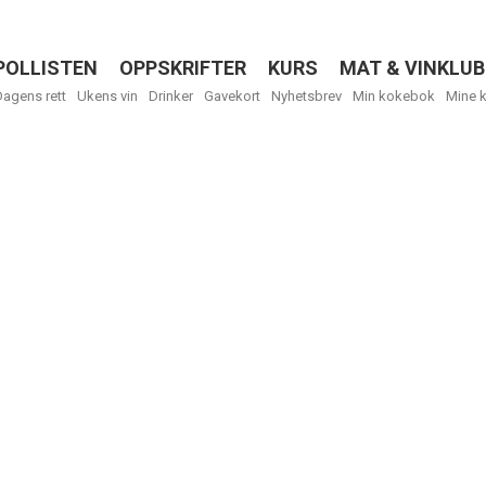
POLLISTEN
OPPSKRIFTER
KURS
MAT & VINKLUB
Menu
Dagens rett
Ukens vin
Drinker
Gavekort
Nyhetsbrev
Min kokebok
Mine 
R