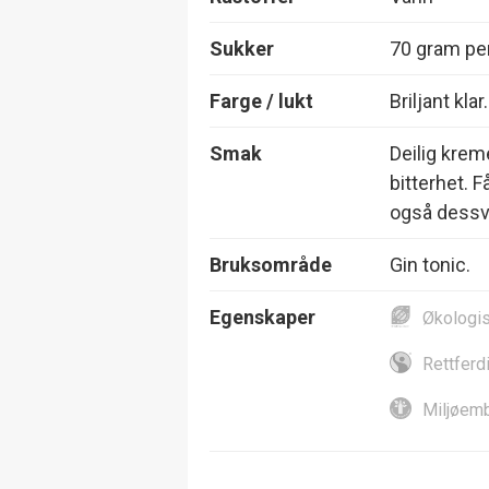
Sukker
70 gram per
Farge / lukt
Briljant klar
Smak
Deilig kre
bitterhet. F
også dessver
Bruksområde
Gin tonic.
Egenskaper
Økologi
Rettferd
Miljøemb