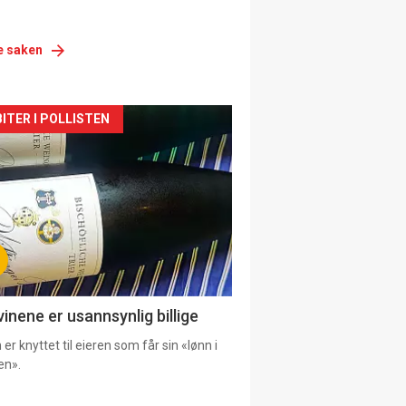
e saken
siden
ITER I POLLISTEN
urat
vinene er usannsynlig billige
er knyttet til eieren som får sin «lønn i
en».