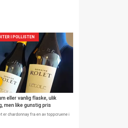
siden
ITER I POLLISTEN
urat
 eller vanlig flaske, ulik
, men like gunstig pris
et er chardonnay fra en av toppcruene i