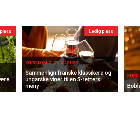
 plass
Ledig plass
KURS I OSLO, 27. AUGUST
Sammenlign franske klassikere og
KURS 
lære
ungarske viner til en 5-retters
meny
Bobl