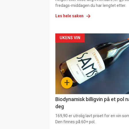
fredags-middagen du har lengtet etter.
Les hele saken
Forsiden
UKENS VIN
akkurat
nå
-
+
4
Biodynamisk billigvin på et pol 
deg
169,90 er utrolig lavt priset for en vin s
Den finnes på 60+ pol.