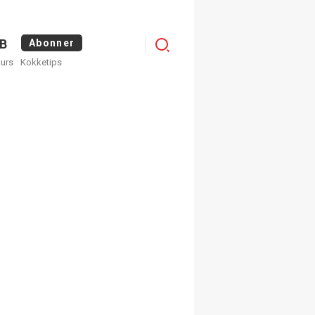
Menu
B
Abonner
kurs
Kokketips
profile
egistrer deg