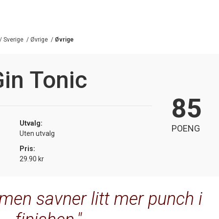
/
Sverige
/
Øvrige
/
Øvrige
in Tonic
85
Utvalg:
POENG
Uten utvalg
Pris:
29.90 kr
 men savner litt mer punch i