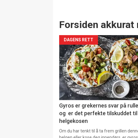
Forsiden akkurat 
DAGENS RETT
Gyros er grekernes svar på rul
og er det perfekte tilskuddet til
helgekosen
Om du har tenkt til å ta frem grillen denn
helgen eller kose deg innendørs ,er gyros