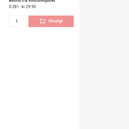
Bestill fra Vinmonopolet
0.28 l - kr 29.90
Utsolgt