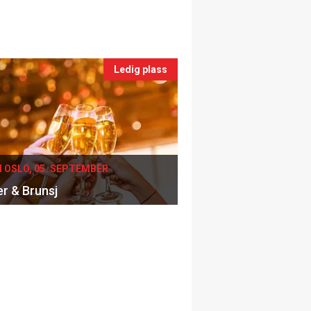
Ledig plass
I OSLO, 05. SEPTEMBER
er & Brunsj