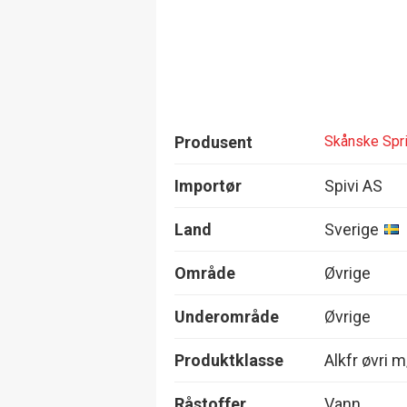
Produsent
Skånske Spri
Importør
Spivi AS
Land
Sverige
Område
Øvrige
Underområde
Øvrige
Produktklasse
Alkfr øvri m
Råstoffer
Vann