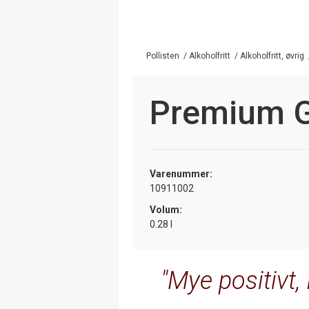
Pollisten
/
Alkoholfritt
/
Alkoholfritt, øvrig
Premium G
Varenummer:
10911002
Volum:
0.28 l
Mye positivt,