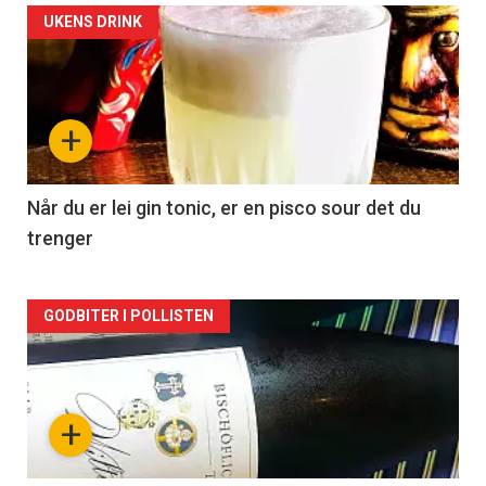
Forsiden
UKENS DRINK
akkurat
nå
+
-
2
Når du er lei gin tonic, er en pisco sour det du
trenger
Forsiden
GODBITER I POLLISTEN
akkurat
nå
+
-