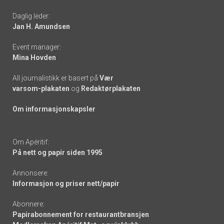
-
Daglig leder:
links
Jan H. Amundsen
Event manager:
Mina Hovden
All journalistikk er basert på
Vær
varsom-plakaten
og
Redaktørplakaten
Om informasjonskapsler
Om Apéritif:
På nett og papir siden 1995
Annonsere:
Informasjon og priser nett/papir
Abonnere:
Papirabonnement for restaurantbransjen