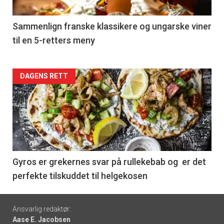
-
5
Sammenlign franske klassikere og ungarske viner
til en 5-retters meny
Forsiden
DAGENS RETT
akkurat
nå
-
6
Gyros er grekernes svar på rullekebab og er det
perfekte tilskuddet til helgekosen
Footer
Ansvarlig redaktør:
Aase E. Jacobsen