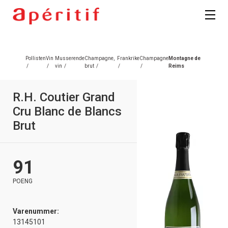
Registrer deg
Pollisten
Vin
Musserende
Champagne,
Frankrike
Champagne
Montagne de
/
/
vin
/
brut
/
/
/
Reims
R.H. Coutier Grand
Cru Blanc de Blancs
Brut
91
POENG
Varenummer:
13145101