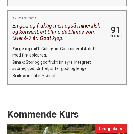
12. mars 2021
En god og fruktig men også mineralsk
91
og konsentrert blanc de blancs som
POENG
tåler 6-7 år. Godt kjøp.
Farge og duft:
Gulgrønn. God mineralsk duft
med fint eplepreg.
Smak:
Stor og god frukt fin syre, integrert
sødme, god tørrhet, sitter godt og lenge.
Bruksområde:
Sjømat.
Events
Kommende Kurs
Ledig plass