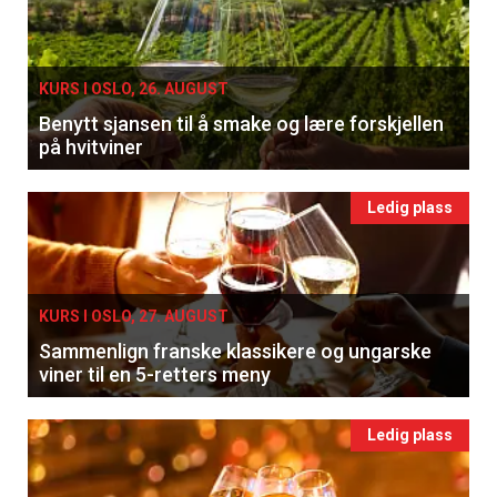
KURS I OSLO, 26. AUGUST
Benytt sjansen til å smake og lære forskjellen
på hvitviner
Ledig plass
KURS I OSLO, 27. AUGUST
Sammenlign franske klassikere og ungarske
viner til en 5-retters meny
Ledig plass