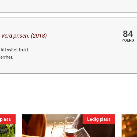
84
 Verd prisen. (2018)
POENG
itt syltet frukt.
tørrhet.
 plass
Ledig plass