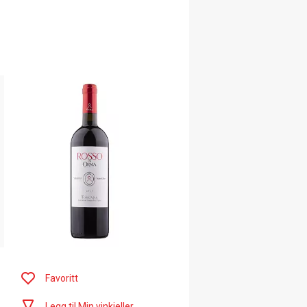
Favoritt
Legg til Min vinkjeller