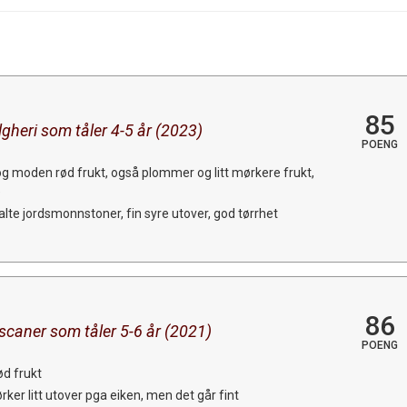
85
lgheri som tåler 4-5 år (2023)
POENG
 og moden rød frukt, også plommer og litt mørkere frukt,
e
te jordsmonnstoner, fin syre utover, god tørrhet
86
toscaner som tåler 5-6 år (2021)
POENG
ød frukt
rker litt utover pga eiken, men det går fint