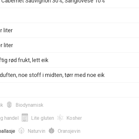
, Cabernet Sauvignon 30%, Sangiovese 10%
 liter
 liter
tig rød frukt, lett eik
duften, noe stoff i midten, tørr med noe eik
sk
Biodynamisk
ig handel
Lite gluten
Kosher
allasje
Naturvin
Oransjevin