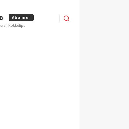
Menu
B
Abonner
kurs
Kokketips
profile