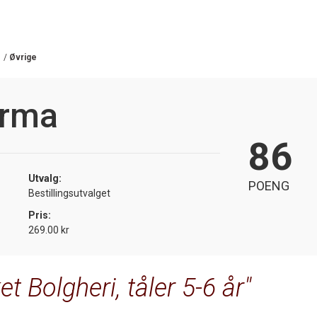
/
Øvrige
Orma
86
Utvalg:
POENG
Bestillingsutvalget
Pris:
269.00 kr
ket Bolgheri, tåler 5-6 år