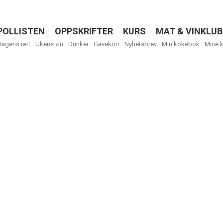
POLLISTEN
OPPSKRIFTER
KURS
MAT & VINKLUB
Menu
Dagens rett
Ukens vin
Drinker
Gavekort
Nyhetsbrev
Min kokebok
Mine 