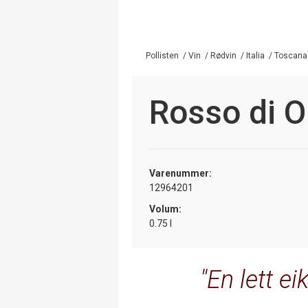
Pollisten
/
Vin
/
Rødvin
/
Italia
/
Toscana
Rosso di 
Varenummer:
12964201
Volum:
0.75 l
En lett ei