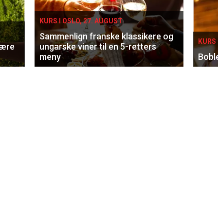
KURS I OSLO, 27. AUGUST
Sammenlign franske klassikere og
KURS 
lære
ungarske viner til en 5-retters
meny
Bobl