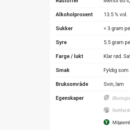
Råstoffer
Merlot 60%
Alkoholprosent
13.5 % vol.
Sukker
< 3 gram per
Syre
5.5 gram per
Farge / lukt
Klar rød. Saf
Smak
Fyldig som 
Bruksområde
Svin, lam
Egenskaper
Økologi
Rettferd
Miljøemb