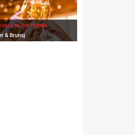
I OSLO, 05. SEPTEMBER
er & Brunsj