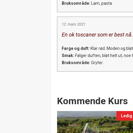
Bruksområde:
Lam, pasta
12. mars 2021
En ok toscaner som er best nå.
Farge og duft:
Klar rød. Moden og bløt l
Smak:
Følger duften, bløt helt ut, noe 
Bruksområde:
Gryter.
Events
Kommende Kurs
Ledig