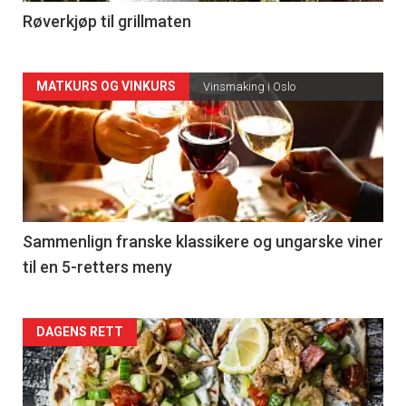
4
Røverkjøp til grillmaten
Forsiden
MATKURS OG VINKURS
Vinsmaking i Oslo
akkurat
nå
-
5
Sammenlign franske klassikere og ungarske viner
til en 5-retters meny
Forsiden
DAGENS RETT
akkurat