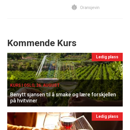
Oransjevin
Events
Kommende Kurs
Ledig plass
KURS I OSLO, 26. AUGUST
Benytt sjansen til å smake og lære forskjellen
på hvitviner
Ledig plass