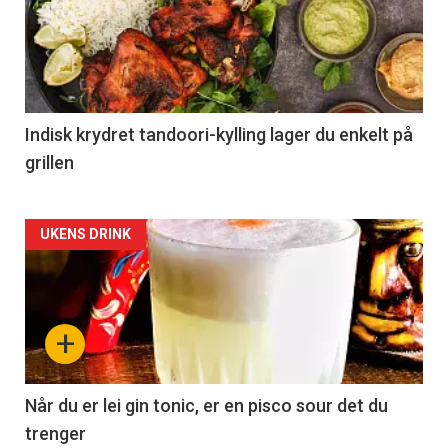
Indisk krydret tandoori-kylling lager du enkelt på
grillen
Forsiden
UKENS DRINK
akkurat
nå
+
-
2
Når du er lei gin tonic, er en pisco sour det du
trenger