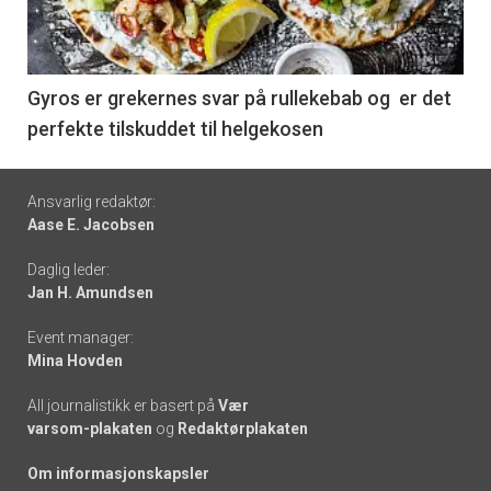
nå
-
6
Gyros er grekernes svar på rullekebab og er det
perfekte tilskuddet til helgekosen
Footer
Ansvarlig redaktør:
Aase E. Jacobsen
-
Daglig leder:
links
Jan H. Amundsen
Event manager:
Mina Hovden
All journalistikk er basert på
Vær
varsom-plakaten
og
Redaktørplakaten
Om informasjonskapsler