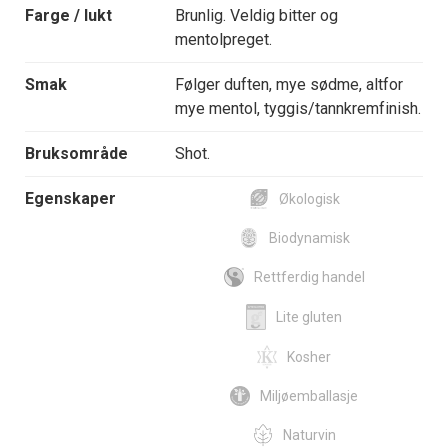
Farge / lukt
Brunlig. Veldig bitter og
mentolpreget.
Smak
Følger duften, mye sødme, altfor
mye mentol, tyggis/tannkremfinish.
Bruksområde
Shot.
Egenskaper
Økologisk
Biodynamisk
Rettferdig handel
Lite gluten
Kosher
Miljøemballasje
Naturvin