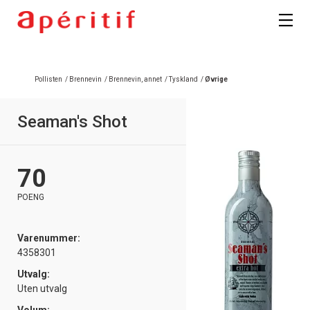
Registrer deg
Pollisten
/
Brennevin
/
Brennevin, annet
/
Tyskland
/
Øvrige
Seaman's Shot
70
POENG
Varenummer:
4358301
Utvalg:
Uten utvalg