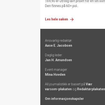
169,90 er utrolig lavt priset for en vin s
Den finnes på 60+ pol.
Les hele saken
Footer
Ansvarlig redaktør:
-
Aase E. Jacobsen
links
Daglig leder:
Jan H. Amundsen
Event manager:
Mina Hovden
All journalistikk er basert på
Vær
varsom-plakaten
og
Redaktørplakaten
Om informasjonskapsler