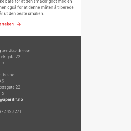
ikke bare for at den smaker godt med en
men også for at denne måten å tilberede
får ut den beste smaken.
e saken
g besøksadresse:
tetsgata 22
lo
adresse:
 AS
tetsgata 22
lo
@aperitif.no
 972 420 271