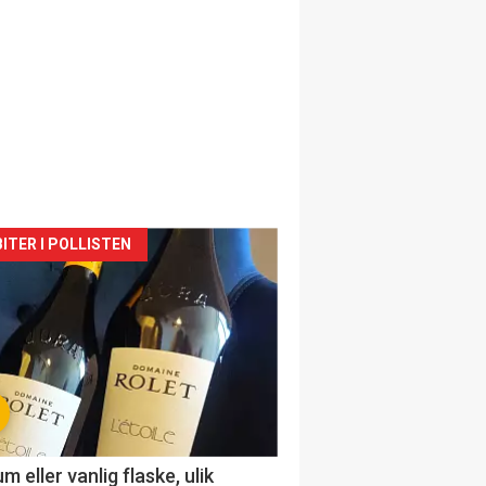
siden
ITER I POLLISTEN
urat
 eller vanlig flaske, ulik