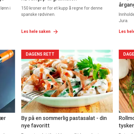
årgang
lønn i
150 kroner er for et kupp å regne for denne
spanske rødvinen.
Innhold
Jura.
Les hele saken
Les hel
Forsiden
For
DAGENS RETT
DAGE
akkurat
akk
nå
nå
-
-
5
6
nær
By på en sommerlig pastasalat - din
Rollmo
nye favoritt
tysker