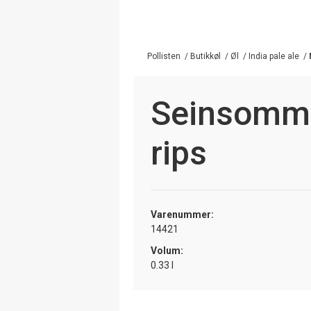
Pollisten
/
Butikkøl
/
Øl
/
India pale ale
/
Seinsomme
rips
Varenummer:
14421
Volum:
0.33 l