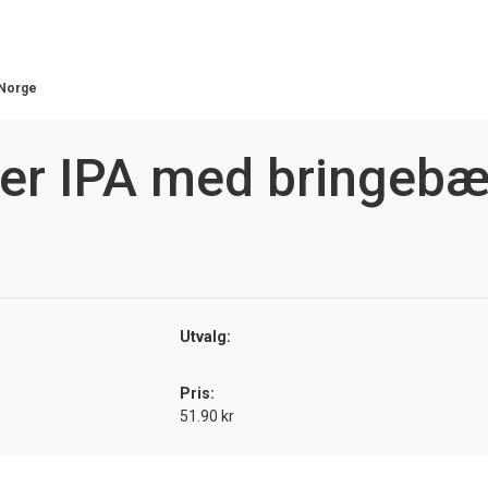
Norge
r IPA med bringebæ
Utvalg:
Pris:
51.90 kr