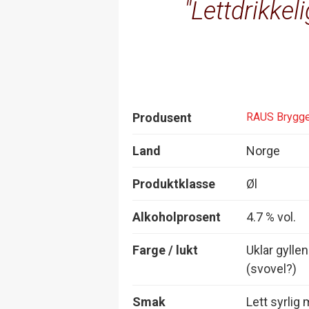
Lettdrikkeli
Produsent
RAUS Brygge
Land
Norge
Produktklasse
Øl
Alkoholprosent
4.7 % vol.
Farge / lukt
Uklar gylle
(svovel?)
Smak
Lett syrlig