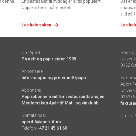
om denne.
En pastasalat til middag er alltid populært.
Det er 
Oppskriften er såre enkel.
snaps, 
sild på 
Les hele saken
Les hel
Om Apéritif:
Post- o
På nett og papir siden 1995
Universi
0162 Os
Annonsere:
Informasjon og priser nett/papir
Faktura
Apéritif
Abonnere:
Universi
Papirabonnement for restaurantbransjen
0162 Os
Medlemskap Apéritif Mat- og vinklubb
faktura
Kontakt oss:
Org. nr.
aperitif@aperitif.no
Telefon
+47 21 45 61 60