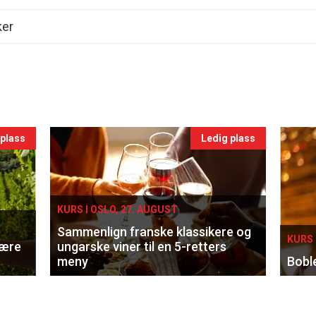
ker
 plass
Ledig plass
KURS I OSLO, 27. AUGUST
Sammenlign franske klassikere og
KURS 
lære
ungarske viner til en 5-retters
meny
Bobl