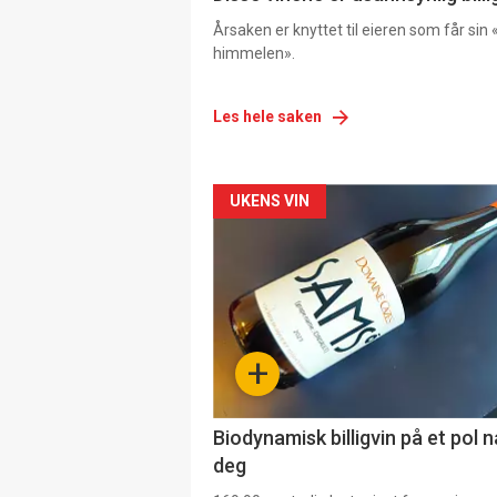
Årsaken er knyttet til eieren som får sin «
himmelen».
Les hele saken
Forsiden
UKENS VIN
akkurat
nå
-
+
4
Biodynamisk billigvin på et pol 
deg