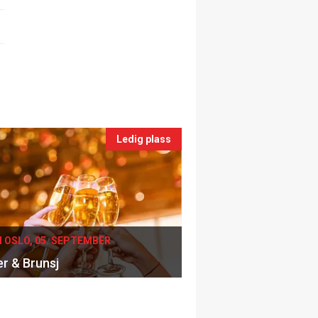
Ledig plass
I OSLO, 05. SEPTEMBER
er & Brunsj