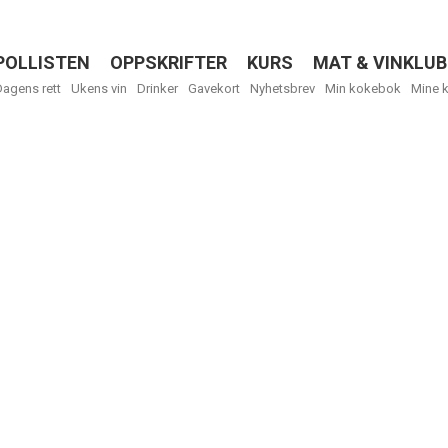
POLLISTEN
OPPSKRIFTER
KURS
MAT & VINKLUB
Menu
Dagens rett
Ukens vin
Drinker
Gavekort
Nyhetsbrev
Min kokebok
Mine 