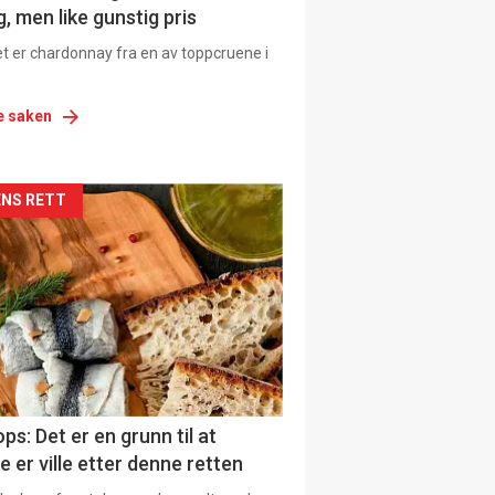
, men like gunstig pris
et er chardonnay fra en av toppcruene i
e saken
siden
NS RETT
urat
ps: Det er en grunn til at
e er ville etter denne retten