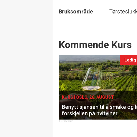
Bruksområde
Tørstesluk
Events
Kommende Kurs
Ledig
KURS I OSLO, 26. AUGUST
Benytt sjansen til å smake og 
forskjellen på hvitviner