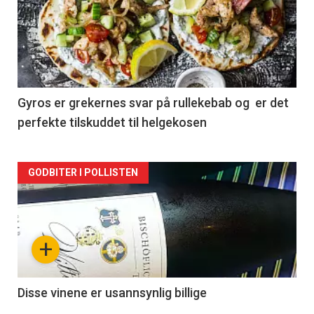
akkurat
nå
-
2
Gyros er grekernes svar på rullekebab og er det
perfekte tilskuddet til helgekosen
Forsiden
GODBITER I POLLISTEN
akkurat
nå
+
-
3
Disse vinene er usannsynlig billige