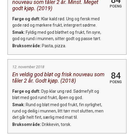
nouveau som tåler 2 år. Minst. Meget
POENG
godt kjøp. (2019)
Farge og duft:
Klar kald rød. Ung og fersk med
gode rød og mørkere frukt, intergrert sødme.
Smak:
Fyldig med god bløthet og frukt, fin syre,
god og rund i munnen, sitter godt og passe tørt.
Bruksområde:
Pasta, pizza.
12. november 2018
84
En veldig god bløt og frisk nouveau som
tåler 2 år. Godt kjøp. (2018)
POENG
Farge og duft:
Dyp klar ung rød. Sødmefylt og
bløt med god rund frukt, åpen og god.
Smak:
Rund og bløt med god frukt, fin syrlighet,
rund og deilig i munnen, litt tørr mot slutten, men
det går helt fint, særlig med mat til.
Bruksområde:
Drikkevin, torsk.