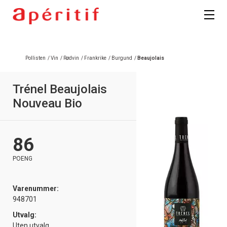
Pollisten
/
Vin
/
Rødvin
/
Frankrike
/
Burgund
/
Beaujolais
Trénel Beaujolais
Nouveau Bio
86
POENG
Varenummer:
948701
Utvalg:
Uten utvalg