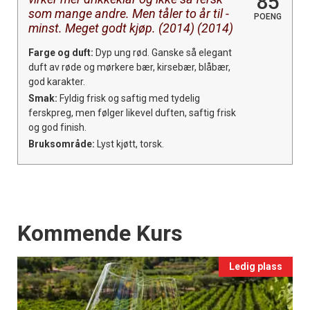
85
som mange andre. Men tåler to år til -
POENG
minst. Meget godt kjøp. (2014) (2014)
Farge og duft:
Dyp ung rød. Ganske så elegant
duft av røde og mørkere bær, kirsebær, blåbær,
god karakter.
Smak:
Fyldig frisk og saftig med tydelig
ferskpreg, men følger likevel duften, saftig frisk
og god finish.
Bruksområde:
Lyst kjøtt, torsk.
Events
Kommende Kurs
Ledig plass