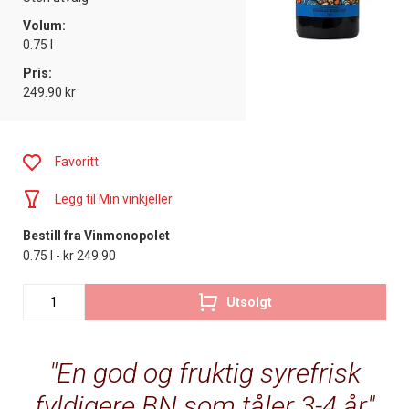
Volum:
0.75 l
Pris:
249.90 kr
Favoritt
Legg til Min vinkjeller
Bestill fra Vinmonopolet
0.75 l - kr 249.90
Utsolgt
En god og fruktig syrefrisk
fyldigere BN som tåler 3-4 år