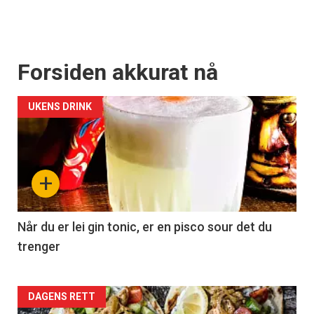
Forsiden akkurat nå
UKENS DRINK
+
Når du er lei gin tonic, er en pisco sour det du
trenger
Forsiden
DAGENS RETT