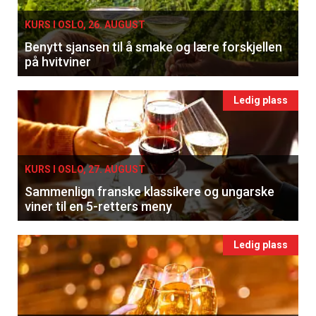
KURS I OSLO, 26. AUGUST
Benytt sjansen til å smake og lære forskjellen
på hvitviner
Ledig plass
KURS I OSLO, 27. AUGUST
Sammenlign franske klassikere og ungarske
viner til en 5-retters meny
Ledig plass