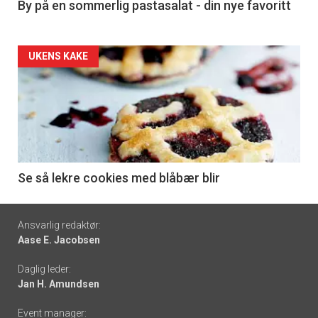
5
By på en sommerlig pastasalat - din nye favoritt
Forsiden
UKENS KAKE
akkurat
nå
-
6
Se så lekre cookies med blåbær blir
Footer
Ansvarlig redaktør:
Aase E. Jacobsen
-
Daglig leder:
links
Jan H. Amundsen
Event manager: