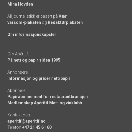
Mina Hovden
All journalistikk er basert på
Vær
varsom-plakaten
og
Redaktørplakaten
Om informasjonskapsler
Om Apéritif:
På nett og papir siden 1995
Annonsere:
Informasjon og priser nett/papir
Abonnere:
Papirabonnement for restaurantbransjen
Medlemskap Apéritif Mat- og vinklubb
Kontakt oss:
aperitif@aperitif.no
Telefon
+47 21 45 61 60