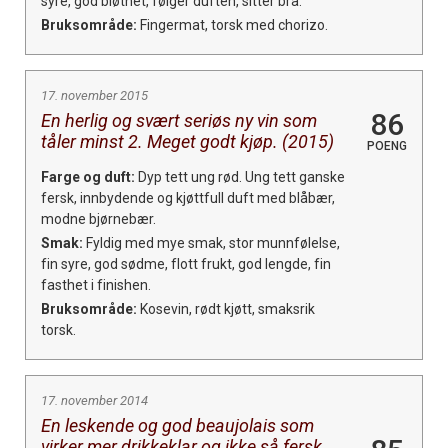
syre, god bløthet, følger duften, sitter bra.
Bruksområde:
Fingermat, torsk med chorizo.
17. november 2015
86
En herlig og svært seriøs ny vin som
tåler minst 2. Meget godt kjøp. (2015)
POENG
×
Farge og duft:
Dyp tett ung rød. Ung tett ganske
fersk, innbydende og kjøttfull duft med blåbær,
modne bjørnebær.
Få ukentlige nyhetsbrev fra
Smak:
Fyldig med mye smak, stor munnfølelse,
Apéritif
fin syre, god sødme, flott frukt, god lengde, fin
fasthet i finishen.
Vi tilbyr flere ukentlige nyhetsbrev. Du
Bruksområde:
Kosevin, rødt kjøtt, smaksrik
kan fritt velge hvilke du ønsker å få
torsk.
tilsendt.
17. november 2014
Registrer deg
En leskende og god beaujolais som
virker mer drikkeklar og ikke så fersk