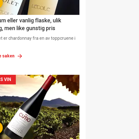
 eller vanlig flaske, ulik
, men like gunstig pris
et er chardonnay fra en av toppcruene i
e saken
siden
S VIN
urat