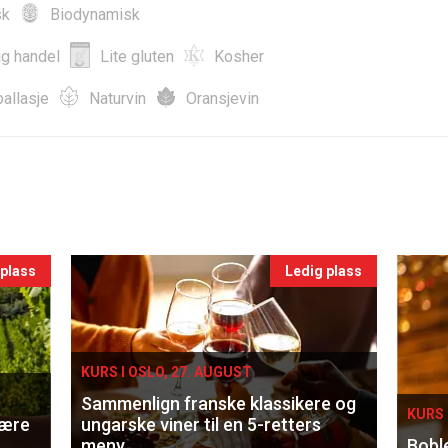
sk
Biodynamisk
ig handel
Lite gluten
Kosher
allasje
Naturvin
Oransjevin
 plass
Ledig plass
KURS I OSLO, 27. AUGUST
Sammenlign franske klassikere og
KURS 
lære
ungarske viner til en 5-retters
meny
Bobl