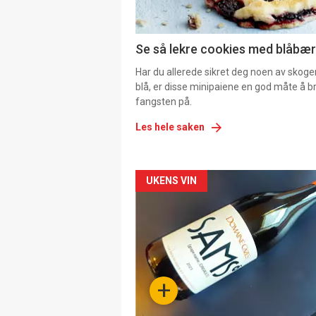
Se så lekre cookies med blåbær 
Har du allerede sikret deg noen av skoge
blå, er disse minipaiene en god måte å b
fangsten på.
Les hele saken
Forsiden
UKENS VIN
akkurat
nå
-
+
4