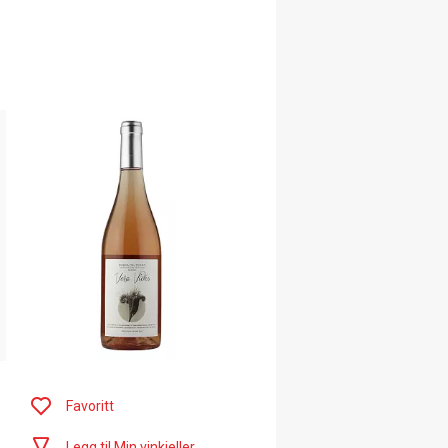
Favoritt
Legg til Min vinkjeller