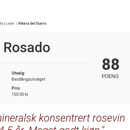
lla y León
/
Ribera del Duero
s Rosado
88
Utvalg:
POENG
Bestillingsutvalget
Pris:
150.00 kr
ineralsk konsentrert rosevin