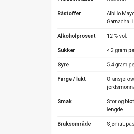
Råstoffer
Albillo Mayo
Garnacha 1
Alkoholprosent
12 % vol.
Sukker
< 3 gram per
Syre
5.4 gram per
Farge / lukt
Oransjerosa
jordsmonn/
Smak
Stor og blø
lengde.
Bruksområde
Sjømat, pas