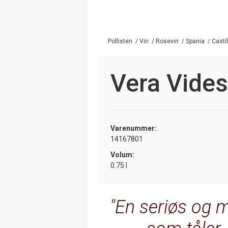
Pollisten
/
Vin
/
Rosevin
/
Spania
/
Casti
Vera Vide
Varenummer:
14167801
Volum:
0.75 l
En seriøs og m