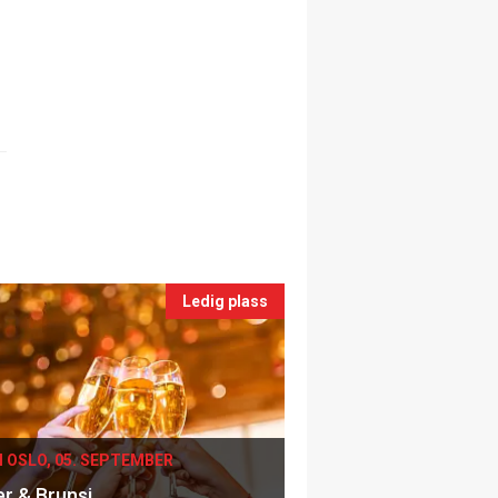
Ledig plass
I OSLO, 05. SEPTEMBER
er & Brunsj