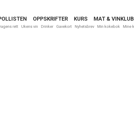
POLLISTEN
OPPSKRIFTER
KURS
MAT & VINKLUB
Menu
Dagens rett
Ukens vin
Drinker
Gavekort
Nyhetsbrev
Min kokebok
Mine 
R