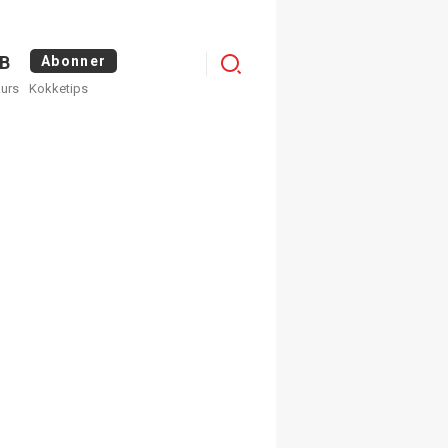
Menu
B
Abonner
kurs
Kokketips
profile
egistrer deg