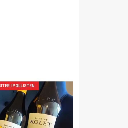
siden
ITER I POLLISTEN
urat