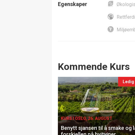
Egenskaper
Økologi
Rettferd
Miljøemb
Events
Kommende Kurs
Ledig
KURS I OSLO, 26. AUGUST
Benytt sjansen til å smake og 
forskjellen på hvitviner