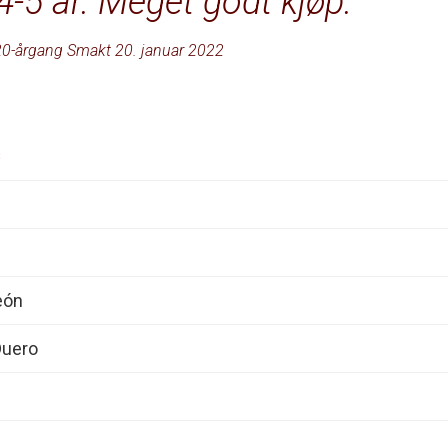
4-5 år. Meget godt kjøp.
0-årgang Smakt 20. januar 2022
s
León
Duero