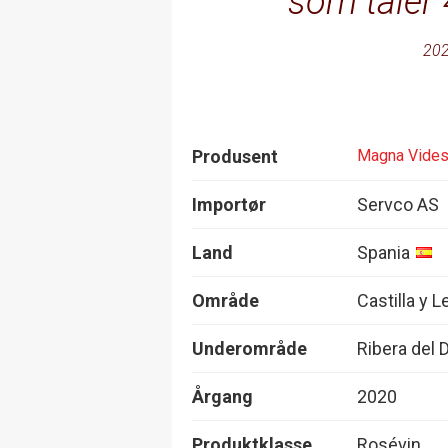
som tåler 
202
Produsent
Magna Vide
Importør
Servco AS
Land
Spania
Område
Castilla y 
Underområde
Ribera del 
Årgang
2020
Produktklasse
Rosévin