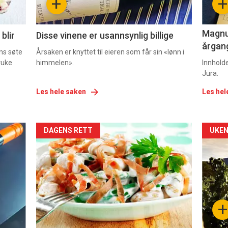
+
+
2
3
Magnum
blir
Disse vinene er usannsynlig billige
årgang
ns søte
Årsaken er knyttet til eieren som får sin «lønn i
ruke
himmelen».
Innhold
Jura.
Les hele saken
Les hel
Forsiden
For
DAGENS RETT
UKEN
akkurat
akk
nå
nå
-
-
+
5
6