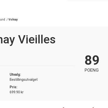
gund
/
Volnay
nay Vieilles
89
POENG
Utvalg:
Bestillingsutvalget
Pris:
699.90 kr