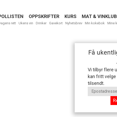
POLLISTEN
OPPSKRIFTER
KURS
MAT & VINKLUB
Menu
Dagens rett
Ukens vin
Drinker
Gavekort
Nyhetsbrev
Min kokebok
Mine 
Få ukentli
Vi tilbyr flere
kan fritt velge
tilsendt.
R