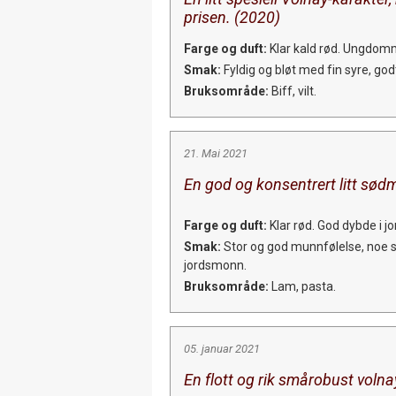
prisen. (2020)
Farge og duft:
Klar kald rød. Ungdomm
Smak:
Fyldig og bløt med fin syre, god
Bruksområde:
Biff, vilt.
21. Mai 2021
En god og konsentrert litt sødm
Farge og duft:
Klar rød. God dybde i 
Smak:
Stor og god munnfølelse, noe sød
jordsmonn.
Bruksområde:
Lam, pasta.
05. januar 2021
En flott og rik smårobust volna