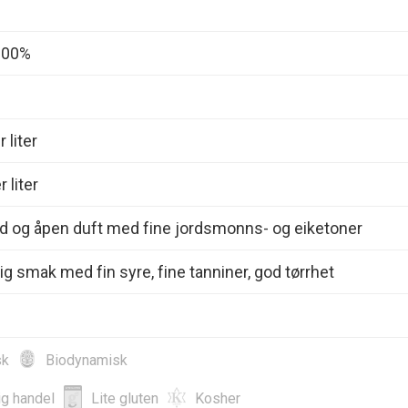
 100%
 liter
 liter
od og åpen duft med fine jordsmonns- og eiketoner
dig smak med fin syre, fine tanniner, god tørrhet
sk
Biodynamisk
ig handel
Lite gluten
Kosher