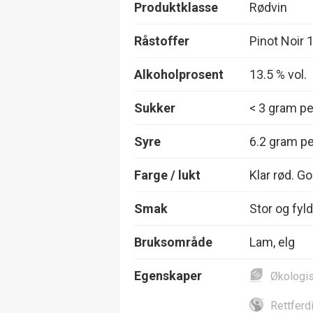
Produktklasse
Rødvin
Råstoffer
Pinot Noir
Alkoholprosent
13.5 % vol.
Sukker
< 3 gram per
Syre
6.2 gram per
Farge / lukt
Klar rød. G
Smak
Stor og fyl
Bruksområde
Lam, elg
Egenskaper
Økologi
Rettferd