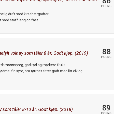
86
POENG
elig duft med kirsebærgodteri.
t med stoff lang og fast.
88
efylt volnay som tåler 8 år. Godt kjøp. (2019)
POENG
jordsmonnspreg, god rød og mørkere frukt.
me, fin syre, bra tørrhet sitter godt med litt eik og
89
y som tåler 8-10 år. Godt kjøp. (2018)
POENG