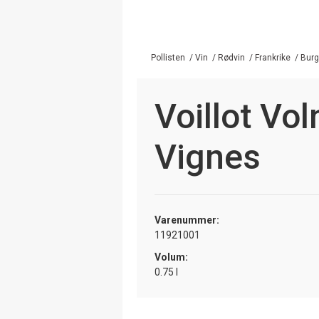
Pollisten
/
Vin
/
Rødvin
/
Frankrike
/
Bur
Voillot Vol
Vignes
Varenummer:
11921001
Volum:
0.75 l