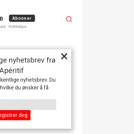
Menu
B
Abonner
kurs
Kokketips
profile
×
ge nyhetsbrev fra
Apéritif
 ukentlige nyhetsbrev. Du
 hvilke du ønsker å få
egistrer deg