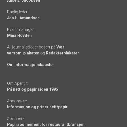
Aase E. Jacobsen
-
Daglig leder:
links
Jan H. Amundsen
Event manager:
Mina Hovden
All journalistikk er basert på
Vær
varsom-plakaten
og
Redaktørplakaten
Om informasjonskapsler
Om Apéritif:
På nett og papir siden 1995
Annonsere:
Informasjon og priser nett/papir
Abonnere:
Papirabonnement for restaurantbransjen