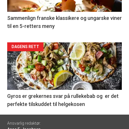
-
5
Sammenlign franske klassikere og ungarske viner
til en 5-retters meny
Forsiden
DAGENS RETT
akkurat
nå
-
6
Gyros er grekernes svar på rullekebab og er det
perfekte tilskuddet til helgekosen
Footer
Ansvarlig redaktør: