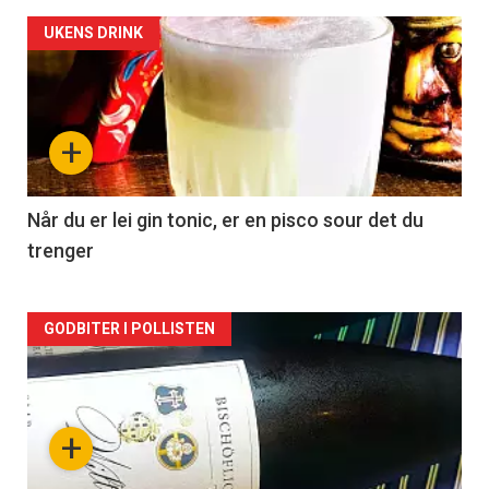
Forsiden
UKENS DRINK
akkurat
nå
+
-
2
Når du er lei gin tonic, er en pisco sour det du
trenger
Forsiden
GODBITER I POLLISTEN
akkurat
nå
+
-