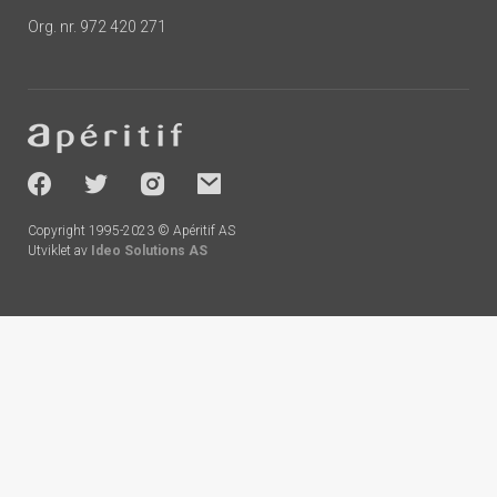
Org. nr. 972 420 271
Footer
-
socials
Copyright 1995-2023 © Apéritif AS
Utviklet av
Ideo Solutions AS
Handlekurv