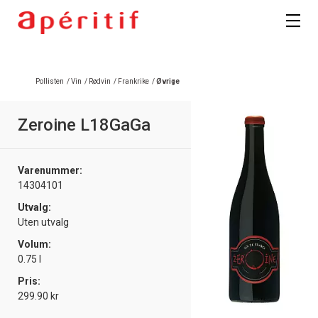
Pollisten
/
Vin
/
Rødvin
/
Frankrike
/
Øvrige
Zeroine L18GaGa
Varenummer:
14304101
Utvalg:
Uten utvalg
Volum:
0.75 l
Pris:
299.90 kr