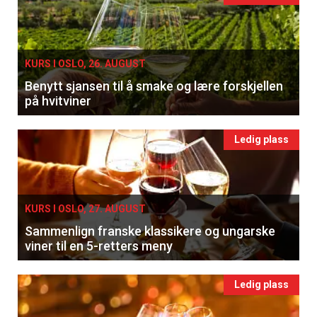
KURS I OSLO, 26. AUGUST
Benytt sjansen til å smake og lære forskjellen
på hvitviner
Ledig plass
KURS I OSLO, 27. AUGUST
Sammenlign franske klassikere og ungarske
viner til en 5-retters meny
Ledig plass