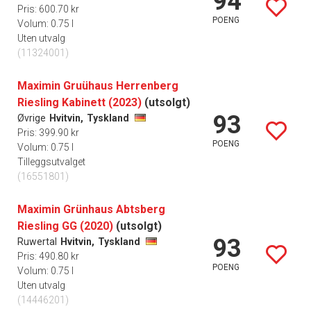
94
Pris: 600.70 kr
POENG
Volum: 0.75 l
Uten utvalg
(11324001)
Maximin Gruühaus Herrenberg
Riesling Kabinett (2023)
(utsolgt)
93
Øvrige
Hvitvin,
Tyskland
Pris: 399.90 kr
POENG
Volum: 0.75 l
Tilleggsutvalget
(16551801)
Maximin Grünhaus Abtsberg
Riesling GG (2020)
(utsolgt)
93
Ruwertal
Hvitvin,
Tyskland
Pris: 490.80 kr
POENG
Volum: 0.75 l
Uten utvalg
(14446201)