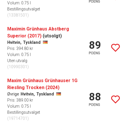
POENG
Volum: 0.75 l
Bestillingsutvalget
(13381501)
Maximin Grünhaus Abstberg
Superior (2017)
(utsolgt)
89
Hvitvin,
Tyskland
Pris: 394.80 kr
POENG
Volum: 0.75 l
Uten utvalg
(10990301)
Maxim Grünhaus Grünhauser 1G
Riesling Trocken (2024)
88
Øvrige
Hvitvin,
Tyskland
Pris: 389.00 kr
POENG
Volum: 0.75 l
Bestillingsutvalget
(19714701)