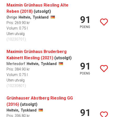
Maximin Grünhaus Riesling Alte
Reben (2018)
(utsolgt)
91
Øvrige
Hvitvin,
Tyskland
Pris: 269.90 kr
POENG
Volum: 0.75 l
Uten utvalg
(10230701)
Maximin Grünhaus Bruderberg
Kabinett Riesling (2021)
(utsolgt)
91
Mertesdorf
Hvitvin,
Tyskland
Pris: 384.90 kr
POENG
Volum: 0.75 l
Uten utvalg
(10230801)
Grünhauser Abstberg Riesling GG
(2016)
(utsolgt)
91
Hvitvin,
Tyskland
Pris: 396.80 kr