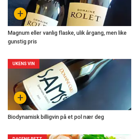
nå
+
-
3
Magnum eller vanlig flaske, ulik årgang, men like
gunstig pris
Forsiden
UKENS VIN
akkurat
nå
+
-
4
Biodynamisk billigvin på et pol nær deg