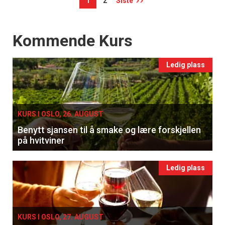
1
2
Siste
Events
Kommende Kurs
Ledig plass
KURS I OSLO, 26. AUGUST
Benytt sjansen til å smake og lære forskjellen
på hvitviner
Ledig plass
KURS I OSLO, 27. AUGUST