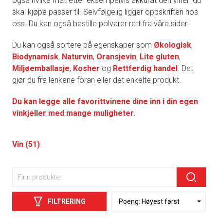
også hvilke matretter eksempelvis akkurat den vinen du
skal kjøpe passer til. Selvfølgelig ligger oppskriften hos
oss. Du kan også bestille polvarer rett fra våre sider.
Du kan også sortere på egenskaper som
Økologisk
,
Biodynamisk
,
Naturvin
,
Oransjevin
,
Lite gluten
,
Miljøemballasje
,
Kosher
og
Rettferdig handel
. Det
gjør du fra lenkene foran eller det enkelte produkt.
Du kan legge alle favorittvinene dine inn i din egen
vinkjeller med mange muligheter.
Vin (51)
FILTRERING