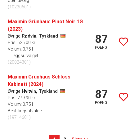
Uten utvalg
(10230601)
Maximin Grünhaus Pinot Noir 1G
(2023)
87
Øvrige
Rødvin,
Tyskland
Pris: 625.00 kr
POENG
Volum: 0.75 l
Tilleggsutvalget
(20024301)
Maximin Grünhaus Schloss
Kabinett (2024)
87
Øvrige
Hvitvin,
Tyskland
Pris: 279.90 kr
POENG
Volum: 0.75 l
Bestillingsutvalget
(19714601)