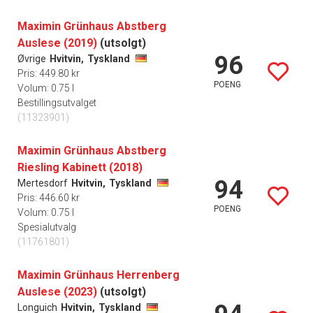
Maximin Grünhaus Abstberg
Auslese (2019)
(utsolgt)
96
Øvrige
Hvitvin,
Tyskland
Pris: 449.80 kr
POENG
Volum: 0.75 l
Bestillingsutvalget
(11323901)
Maximin Grünhaus Abstberg
Riesling Kabinett (2018)
94
Mertesdorf
Hvitvin,
Tyskland
Pris: 446.60 kr
POENG
Volum: 0.75 l
Spesialutvalg
(11761801)
Maximin Grünhaus Herrenberg
Auslese (2023)
(utsolgt)
Longuich
Hvitvin,
Tyskland