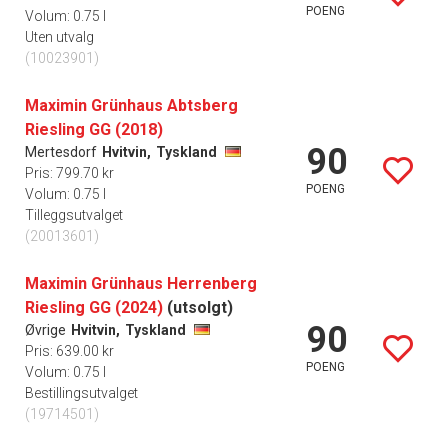
POENG
Volum: 0.75 l
Uten utvalg
(10023901)
Maximin Grünhaus Abtsberg
Riesling GG (2018)
90
Mertesdorf
Hvitvin,
Tyskland
Pris: 799.70 kr
POENG
Volum: 0.75 l
Tilleggsutvalget
(20013601)
Maximin Grünhaus Herrenberg
Riesling GG (2024)
(utsolgt)
90
Øvrige
Hvitvin,
Tyskland
Pris: 639.00 kr
POENG
Volum: 0.75 l
Bestillingsutvalget
(19714501)