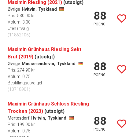
Maximin Riesling (2021)
(utsolgt)
Øvrige
Hvitvin,
Tyskland
88
Pris: 530.00 kr
Volum: 3.00 l
POENG
Uten utvalg
(11862106)
Maximin Grünhaus Riesling Sekt
Brut (2019)
(utsolgt)
88
Øvrige
Musserende vin,
Tyskland
Pris: 274.90 kr
POENG
Volum: 0.75 l
Bestillingsutvalget
(10718901)
Maximin Grünhaus Schloss Riesling
Trocken (2023)
(utsolgt)
88
Mertesdorf
Hvitvin,
Tyskland
Pris: 199.90 kr
POENG
Volum: 0.75 l