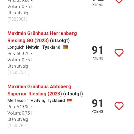
Pris: 359.80 kr
POENG
Volum: 0.75 l
Uten utvalg
(7383001)
Maximin Grünhaus Herrenberg
Riesling GG (2023)
(utsolgt)
91
Longuich
Hvitvin,
Tyskland
Pris: 500.70 kr
POENG
Volum: 0.75 l
Uten utvalg
(16357501)
Maximin Grünhaus Abtsberg
Superior Riesling (2023)
(utsolgt)
91
Mertesdorf
Hvitvin,
Tyskland
Pris: 549.90 kr
POENG
Volum: 0.75 l
Uten utvalg
(16357601)