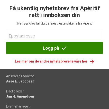
Få ukentlig nyhetsbrev fra Apéritif
rett i innboksen din
Hver søndag får du de mest leste sakene fra Apéritif
Logg på
Les mer om de andre nyhetsbrevene våre her
Footer
Ansvarlig redaktør:
Aase E. Jacobsen
-
Daglig leder:
links
Jan H. Amundsen
Event manager: