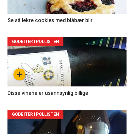
Se så lekre cookies med blåbær blir
Forsiden
GODBITER I POLLISTEN
akkurat
nå
+
-
2
Disse vinene er usannsynlig billige
Forsiden
GODBITER I POLLISTEN
akkurat