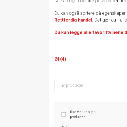
Du kan også bestille polvarer rett fra
Du kan også sortere på egenskape
Rettferdig handel
. Det gjør du fra 
Du kan legge alle favorittvinene d
Øl (4)
Ikke vis utsolgte
produkter