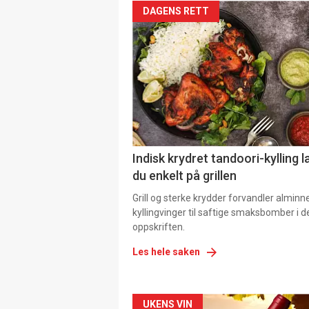
DAGENS RETT
Indisk krydret tandoori-kylling l
du enkelt på grillen
Grill og sterke krydder forvandler alminn
kyllingvinger til saftige smaksbomber i 
oppskriften.
Les hele saken
Forsiden
UKENS VIN