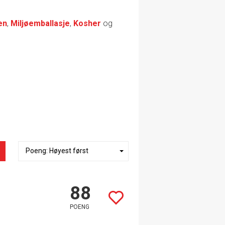
en
,
Miljøemballasje
,
Kosher
og
88
POENG