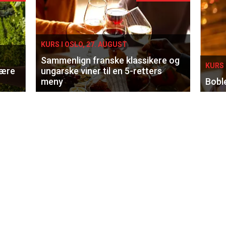
KURS I OSLO, 27. AUGUST
Sammenlign franske klassikere og
KURS 
lære
ungarske viner til en 5-retters
meny
Bobl