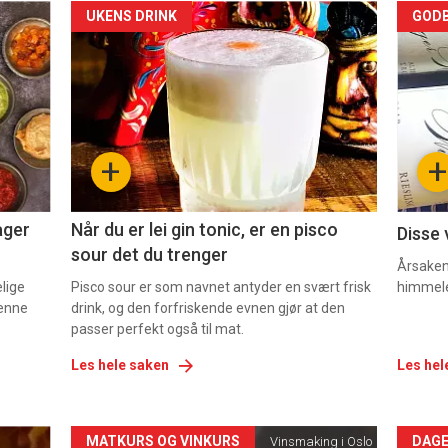
Forsiden
For
UKENS DRINK
GODB
akkurat
akk
nå
nå
-
-
+
+
2
3
ager
Når du er lei gin tonic, er en pisco
Disse 
sour det du trenger
Årsaken 
elige
Pisco sour er som navnet antyder en svært frisk
himmel
denne
drink, og den forfriskende evnen gjør at den
passer perfekt også til mat.
Les hele saken
Les hel
Forsiden
For
MATKURS OG VINKURS
DAGE
Vinsmaking i Oslo