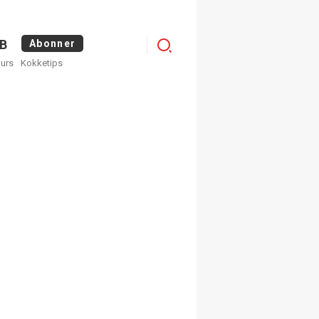
Logg
B
Abonner
kurs
Kokketips
inn