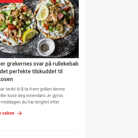
urat
er grekernes svar på rullekebab
det perfekte tilskuddet til
kosen
r tenkt til å ta frem grillen denne
ller kose deg innendørs ,er gyros
-middagen du har lengtet etter.
e saken