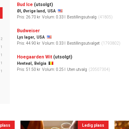
Bud Ice
(utsolgt)
Øl, Øvrige land,
USA
Pris: 26.70 kr
Volum: 0.33 l
Bestillingsutvalg
(41805)
Budweiser
Lys lager,
USA
2
Pris: 44.90 kr
Volum: 0.33 l
Bestillingsutvalget
(1793802)
1
1
Hoegaarden Wit
(utsolgt)
1
Hveteøl,
Belgia
Pris: 51.50 kr
Volum: 0.25 l
Uten utvalg
(20507304)
1
 plass
Ledig plass