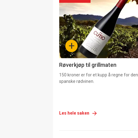
akkurat
nå
-
+
4
Røverkjøp til grillmaten
150 kroner er for et kupp å regne for de
spanske rødvinen.
Les hele saken