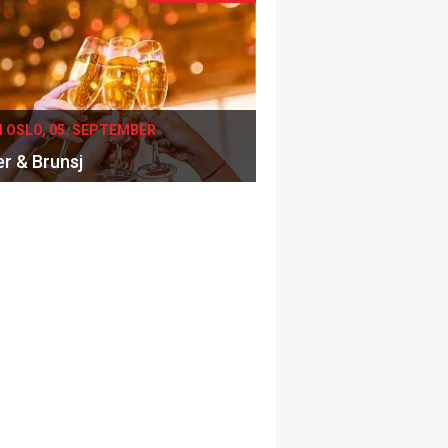
I OSLO, 05. SEPTEMBER
er & Brunsj