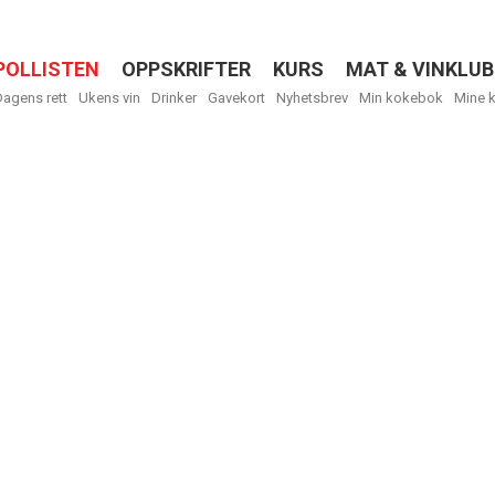
POLLISTEN
OPPSKRIFTER
KURS
MAT & VINKLUB
Menu
Dagens rett
Ukens vin
Drinker
Gavekort
Nyhetsbrev
Min kokebok
Mine 