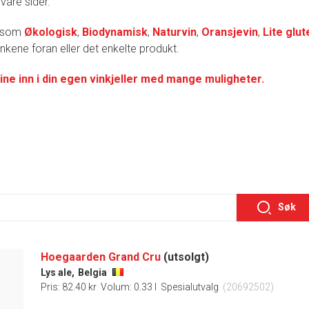
 våre sider.
r som
Økologisk
,
Biodynamisk
,
Naturvin
,
Oransjevin
,
Lite glut
lenkene foran eller det enkelte produkt.
ine inn i din egen vinkjeller med mange muligheter.
Søk
Hoegaarden Grand Cru
(utsolgt)
Lys ale,
Belgia
Pris: 82.40 kr
Volum: 0.33 l
Spesialutvalg
(20692502)