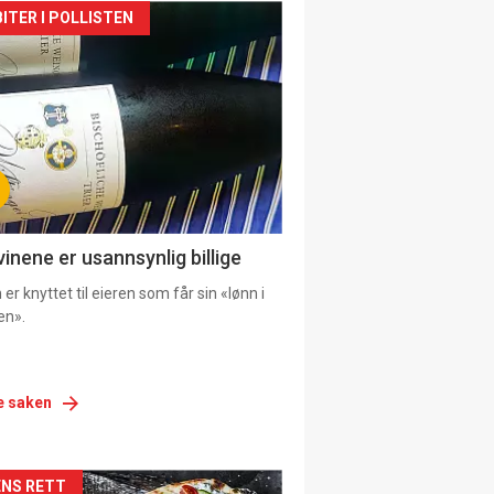
siden
ITER I POLLISTEN
urat
vinene er usannsynlig billige
er knyttet til eieren som får sin «lønn i
en».
e saken
siden
NS RETT