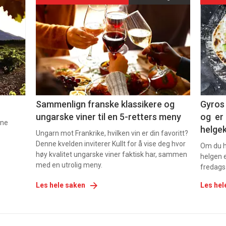
akkurat
akk
nå
nå
-
-
5
6
Sammenlign franske klassikere og
Gyros 
ungarske viner til en 5-retters meny
og er 
nne
helge
Ungarn mot Frankrike, hvilken vin er din favoritt?
Denne kvelden inviterer Kullt for å vise deg hvor
Om du ha
høy kvalitet ungarske viner faktisk har, sammen
helgen e
med en utrolig meny.
fredags
Les hele saken
Les hel