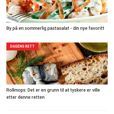
nå
-
5
By på en sommerlig pastasalat - din nye favoritt
Forsiden
DAGENS RETT
akkurat
nå
-
6
Rollmops: Det er en grunn til at tyskere er ville
etter denne retten