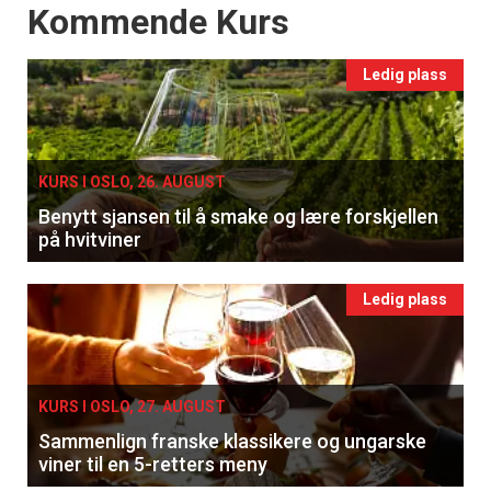
Events
Kommende Kurs
Ledig plass
KURS I OSLO, 26. AUGUST
Benytt sjansen til å smake og lære forskjellen
på hvitviner
Ledig plass
KURS I OSLO, 27. AUGUST
Sammenlign franske klassikere og ungarske
viner til en 5-retters meny