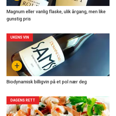
-
3
Magnum eller vanlig flaske, ulik årgang, men like
gunstig pris
Forsiden
UKENS VIN
akkurat
nå
+
-
4
Biodynamisk billigvin på et pol nær deg
Forsiden
DAGENS RETT
akkurat