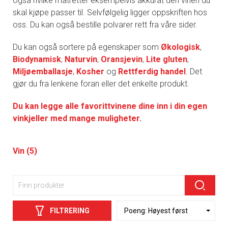
også hvilke matretter eksempelvis akkurat den vinen du
skal kjøpe passer til. Selvfølgelig ligger oppskriften hos
oss. Du kan også bestille polvarer rett fra våre sider.
Du kan også sortere på egenskaper som
Økologisk
,
Biodynamisk
,
Naturvin
,
Oransjevin
,
Lite gluten
,
Miljøemballasje
,
Kosher
og
Rettferdig handel
. Det
gjør du fra lenkene foran eller det enkelte produkt.
Du kan legge alle favorittvinene dine inn i din egen
vinkjeller med mange muligheter.
Vin (5)
FILTRERING