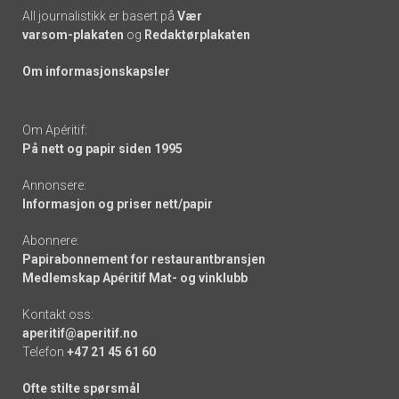
All journalistikk er basert på
Vær
varsom-plakaten
og
Redaktørplakaten
Om informasjonskapsler
Om Apéritif:
På nett og papir siden 1995
Annonsere:
Informasjon og priser nett/papir
Abonnere:
Papirabonnement for restaurantbransjen
Medlemskap Apéritif Mat- og vinklubb
Kontakt oss:
aperitif@aperitif.no
Telefon
+47 21 45 61 60
Ofte stilte spørsmål