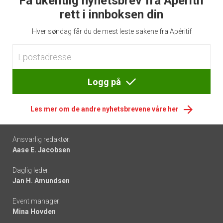
Få ukentlig nyhetsbrev fra Apéritif
rett i innboksen din
Hver søndag får du de mest leste sakene fra Apéritif
Logg på
Les mer om de andre nyhetsbrevene våre her
Footer
Ansvarlig redaktør:
Aase E. Jacobsen
-
Daglig leder:
links
Jan H. Amundsen
Event manager:
Mina Hovden