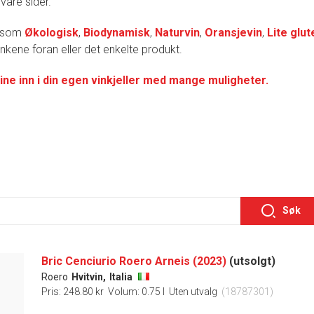
 våre sider.
r som
Økologisk
,
Biodynamisk
,
Naturvin
,
Oransjevin
,
Lite glut
lenkene foran eller det enkelte produkt.
ine inn i din egen vinkjeller med mange muligheter.
Søk
Bric Cenciurio Roero Arneis (2023)
(utsolgt)
Roero
Hvitvin,
Italia
Pris: 248.80 kr
Volum: 0.75 l
Uten utvalg
(18787301)