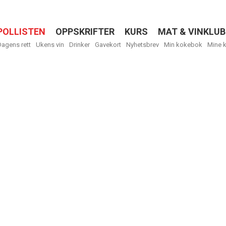
POLLISTEN
OPPSKRIFTER
KURS
MAT & VINKLUB
Menu
Dagens rett
Ukens vin
Drinker
Gavekort
Nyhetsbrev
Min kokebok
Mine 