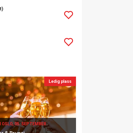
t)
Ledig plass
I OSLO, 05. SEPTEMBER