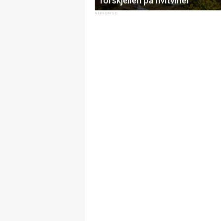
forskjellen på hvitviner