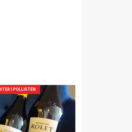
siden
ITER I POLLISTEN
urat