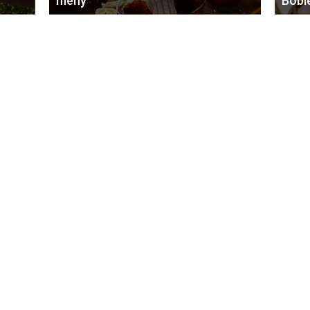
meny
Bobl