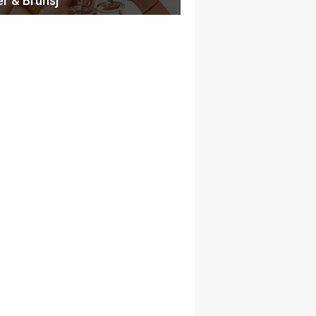
er & Brunsj