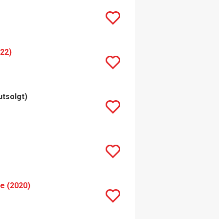
022)
utsolgt)
re (2020)