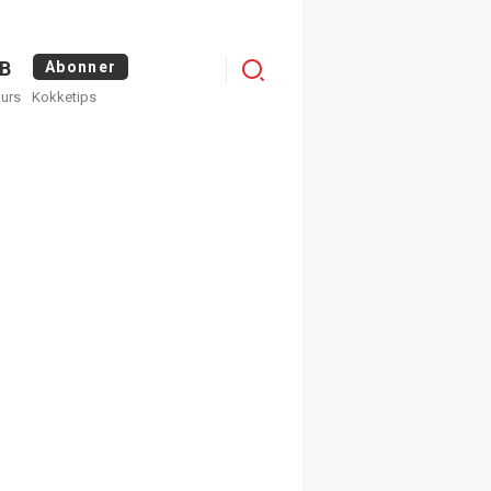
Logg
B
Abonner
kurs
Kokketips
inn