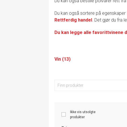
Du kan også bestille polvarer rett fra
Du kan også sortere på egenskape
Rettferdig handel
. Det gjør du fra 
Du kan legge alle favorittvinene d
Vin (13)
Ikke vis utsolgte
produkter