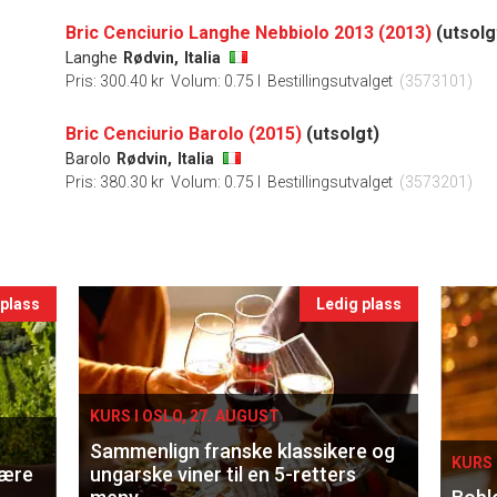
Bric Cenciurio Langhe Nebbiolo 2013 (2013)
(utsolg
Langhe
Rødvin,
Italia
Pris: 300.40 kr
Volum: 0.75 l
Bestillingsutvalget
(3573101)
Bric Cenciurio Barolo (2015)
(utsolgt)
Barolo
Rødvin,
Italia
Pris: 380.30 kr
Volum: 0.75 l
Bestillingsutvalget
(3573201)
 plass
Ledig plass
KURS I OSLO, 27. AUGUST
Sammenlign franske klassikere og
KURS 
lære
ungarske viner til en 5-retters