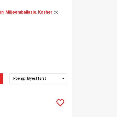
en
,
Miljøemballasje
,
Kosher
og