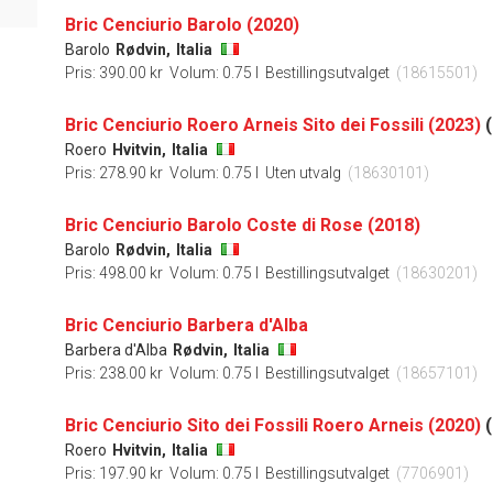
Bric Cenciurio Barolo (2020)
Barolo
Rødvin,
Italia
Pris: 390.00 kr
Volum: 0.75 l
Bestillingsutvalget
(18615501)
Bric Cenciurio Roero Arneis Sito dei Fossili (2023)
(
Roero
Hvitvin,
Italia
Pris: 278.90 kr
Volum: 0.75 l
Uten utvalg
(18630101)
Bric Cenciurio Barolo Coste di Rose (2018)
Barolo
Rødvin,
Italia
Pris: 498.00 kr
Volum: 0.75 l
Bestillingsutvalget
(18630201)
Bric Cenciurio Barbera d'Alba
Barbera d'Alba
Rødvin,
Italia
Pris: 238.00 kr
Volum: 0.75 l
Bestillingsutvalget
(18657101)
Bric Cenciurio Sito dei Fossili Roero Arneis (2020)
(
Roero
Hvitvin,
Italia
Pris: 197.90 kr
Volum: 0.75 l
Bestillingsutvalget
(7706901)