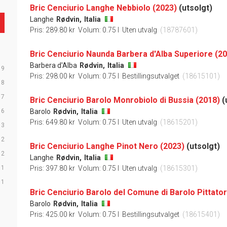
Bric Cenciurio Langhe Nebbiolo (2023)
(utsolgt)
Langhe
Rødvin,
Italia
Pris: 289.80 kr
Volum: 0.75 l
Uten utvalg
(18787601)
Bric Cenciurio Naunda Barbera d'Alba Superiore (2
Barbera d'Alba
Rødvin,
Italia
9
Pris: 298.00 kr
Volum: 0.75 l
Bestillingsutvalget
(18615101)
8
7
Bric Cenciurio Barolo Monrobiolo di Bussia (2018)
(
6
Barolo
Rødvin,
Italia
Pris: 649.80 kr
Volum: 0.75 l
Uten utvalg
(18615201)
3
2
Bric Cenciurio Langhe Pinot Nero (2023)
(utsolgt)
2
Langhe
Rødvin,
Italia
1
Pris: 397.80 kr
Volum: 0.75 l
Uten utvalg
(18615301)
1
Bric Cenciurio Barolo del Comune di Barolo Pittato
Barolo
Rødvin,
Italia
Pris: 425.00 kr
Volum: 0.75 l
Bestillingsutvalget
(18615401)