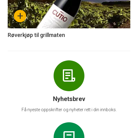
nå
+
-
6
Røverkjøp til grillmaten
Nyhetsbrev
Få nyeste oppskrifter og nyheter rett i din innboks.