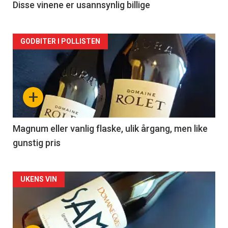
2
Disse vinene er usannsynlig billige
Forsiden
GODBITER I POLLISTEN
akkurat
nå
+
-
3
Magnum eller vanlig flaske, ulik årgang, men like
gunstig pris
Forsiden
UKENS VIN
akkurat
nå