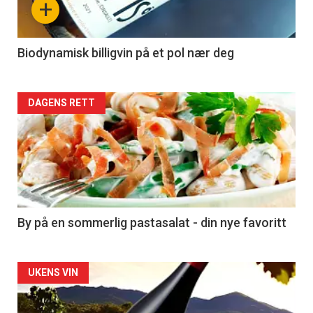
+
-
4
Biodynamisk billigvin på et pol nær deg
Forsiden
DAGENS RETT
akkurat
nå
-
5
By på en sommerlig pastasalat - din nye favoritt
Forsiden
UKENS VIN
akkurat