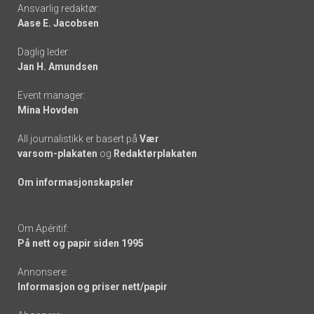
Footer
Ansvarlig redaktør:
Aase E. Jacobsen
-
Daglig leder:
links
Jan H. Amundsen
Event manager:
Mina Hovden
All journalistikk er basert på
Vær
varsom-plakaten
og
Redaktørplakaten
Om informasjonskapsler
Om Apéritif:
På nett og papir siden 1995
Annonsere:
Informasjon og priser nett/papir