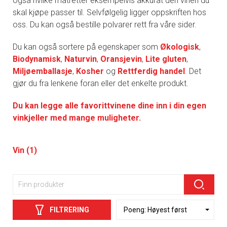
også hvilke matretter eksempelvis akkurat den vinen du
skal kjøpe passer til. Selvfølgelig ligger oppskriften hos
oss. Du kan også bestille polvarer rett fra våre sider.
Du kan også sortere på egenskaper som
Økologisk
,
Biodynamisk
,
Naturvin
,
Oransjevin
,
Lite gluten
,
Miljøemballasje
,
Kosher
og
Rettferdig handel
. Det
gjør du fra lenkene foran eller det enkelte produkt.
Du kan legge alle favorittvinene dine inn i din egen
vinkjeller med mange muligheter.
Vin (1)
FILTRERING