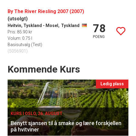
By The River Riesling 2007 (2007)
(utsolgt)
78
Hvitvin, Tyskland - Mosel,
Tyskland
Pris: 85.90 kr
POENG
Volum: 0.75 l
Basisutvalg (Test)
(5056901)
Events
Kommende Kurs
Ledig plass
KURS I OSLO, 26. AUGUST
Benytt sjansen til å smake og lære forskjellen
på hvitviner