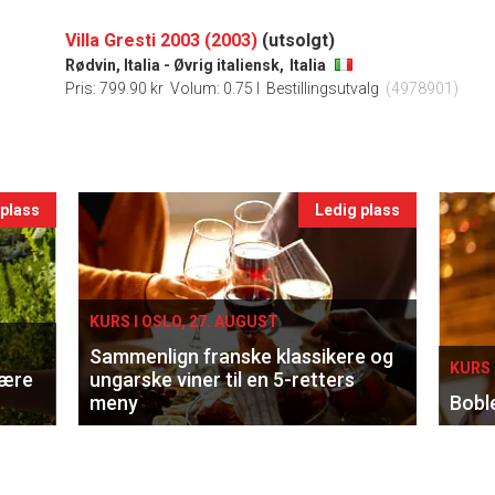
Villa Gresti 2003 (2003)
(utsolgt)
Rødvin, Italia - Øvrig italiensk,
Italia
Pris: 799.90 kr
Volum: 0.75 l
Bestillingsutvalg
(4978901)
 plass
Ledig plass
KURS I OSLO, 27. AUGUST
Sammenlign franske klassikere og
KURS 
lære
ungarske viner til en 5-retters
meny
Bobl