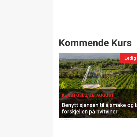
Events
Kommende Kurs
Ledig
KURS I OSLO, 26. AUGUST
Benytt sjansen til å smake og 
forskjellen på hvitviner