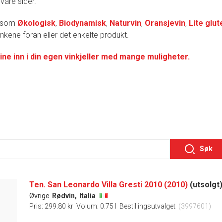
 våre sider.
r som
Økologisk
,
Biodynamisk
,
Naturvin
,
Oransjevin
,
Lite glut
lenkene foran eller det enkelte produkt.
ine inn i din egen vinkjeller med mange muligheter.
Søk
Ten. San Leonardo Villa Gresti 2010 (2010)
(utsolgt
Øvrige
Rødvin,
Italia
Pris: 299.80 kr
Volum: 0.75 l
Bestillingsutvalget
(3997601)