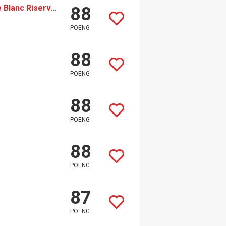
San Leonardo Marchesi Guerrieri Gonzaga Blanc de Blanc Riserva (2019)
88
POENG
88
POENG
88
POENG
88
POENG
87
POENG