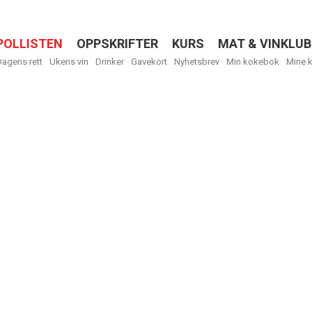
POLLISTEN
OPPSKRIFTER
KURS
MAT & VINKLUB
Menu
Dagens rett
Ukens vin
Drinker
Gavekort
Nyhetsbrev
Min kokebok
Mine 