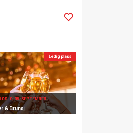
Ledig plass
I OSLO, 05. SEPTEMBER
er & Brunsj