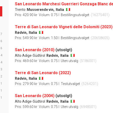
Trento
Musserende vin,
Italia
Pris: 420.90 kr
Volum: 0.75 l
Bestillingsutvalget
(16275401)
Terre di San Leonardo Vigneti delle Dolomiti (2023)
Rødvin,
Italia
7
Pris: 549.90 kr
Volum: 1.50 l
Bestillingsutvalget
(20658605)
6
6
San Leonardo (2010)
(utsolgt)
4
Alto Adige-Südtirol
Rødvin,
Italia
Pris: 469.60 kr
Volum: 0.75 l
Uten utvalg
(5186001)
4
3
Terre di San Leonardo (2022)
2
Rødvin,
Italia
1
Pris: 279.90 kr
Volum: 0.75 l
Testutvalget
(5264201)
1
San Leonardo (2004)
(utsolgt)
1
Alto Adige-Südtirol
Rødvin,
Italia
Pris: 599.60 kr
Volum: 0.75 l
Uten utvalg
(6948501)