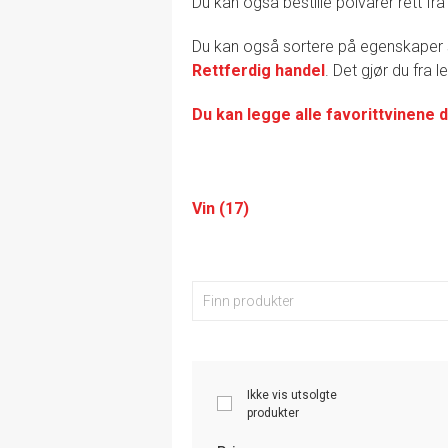
Du kan også bestille polvarer rett fra
Du kan også sortere på egenskape
Rettferdig handel
. Det gjør du fra 
Du kan legge alle favorittvinene d
Vin (17)
Ikke vis utsolgte
produkter