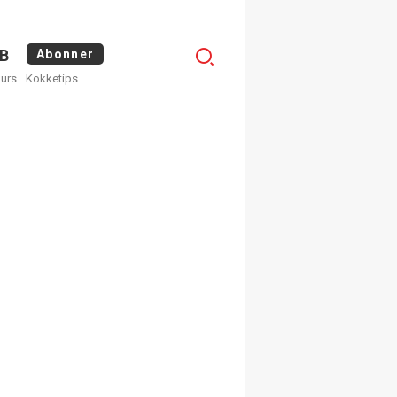
Logg
B
Abonner
kurs
Kokketips
inn