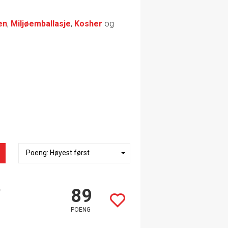
en
,
Miljøemballasje
,
Kosher
og
)
89
POENG