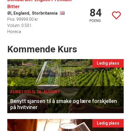
Bitter
84
Øl, England,
Storbritannia
Pris: 99999.00 kr
POENG
Volum: 0.50 l
Horeca
Events
Kommende Kurs
Ledig plass
KURS I OSLO, 26. AUGUST
Benytt sjansen til å smake og lære forskjellen
på hvitviner
Ledig plass