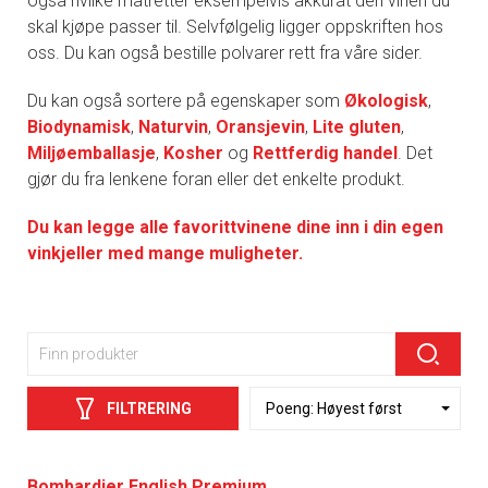
også hvilke matretter eksempelvis akkurat den vinen du
skal kjøpe passer til. Selvfølgelig ligger oppskriften hos
oss. Du kan også bestille polvarer rett fra våre sider.
Du kan også sortere på egenskaper som
Økologisk
,
Biodynamisk
,
Naturvin
,
Oransjevin
,
Lite gluten
,
Miljøemballasje
,
Kosher
og
Rettferdig handel
. Det
gjør du fra lenkene foran eller det enkelte produkt.
Du kan legge alle favorittvinene dine inn i din egen
vinkjeller med mange muligheter.
FILTRERING
Bombardier English Premium