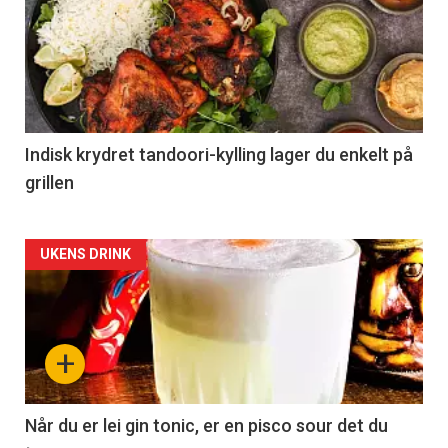
Indisk krydret tandoori-kylling lager du enkelt på
grillen
Forsiden
UKENS DRINK
akkurat
nå
+
-
2
Når du er lei gin tonic, er en pisco sour det du