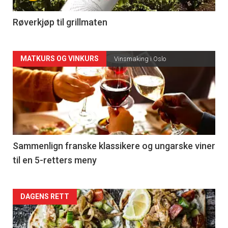
-
4
Røverkjøp til grillmaten
Forsiden
MATKURS OG VINKURS
Vinsmaking i Oslo
akkurat
nå
-
5
Sammenlign franske klassikere og ungarske viner
til en 5-retters meny
Forsiden
DAGENS RETT
akkurat