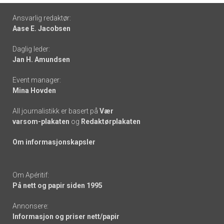
Footer
Ansvarlig redaktør:
Aase E. Jacobsen
-
Daglig leder:
links
Jan H. Amundsen
Event manager:
Mina Hovden
All journalistikk er basert på
Vær
varsom-plakaten
og
Redaktørplakaten
Om informasjonskapsler
Om Apéritif:
På nett og papir siden 1995
Annonsere:
Informasjon og priser nett/papir