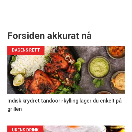
Forsiden akkurat nå
DAGENS RETT
Indisk krydret tandoori-kylling lager du enkelt på
grillen
Forsiden
UKENS DRINK