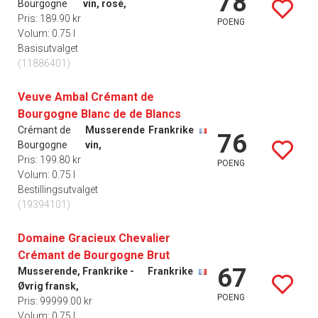
78
Bourgogne
vin, rosé,
Pris: 189.90 kr
POENG
Volum: 0.75 l
Basisutvalget
(11886401)
Veuve Ambal Crémant de
Bourgogne Blanc de de Blancs
Crémant de
Musserende
Frankrike
76
Bourgogne
vin,
Pris: 199.80 kr
POENG
Volum: 0.75 l
Bestillingsutvalget
(19394101)
Domaine Gracieux Chevalier
Crémant de Bourgogne Brut
67
Musserende, Frankrike -
Frankrike
Øvrig fransk,
POENG
Pris: 99999.00 kr
Volum: 0.75 l