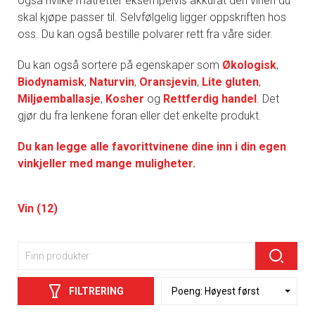
også hvilke matretter eksempelvis akkurat den vinen du
skal kjøpe passer til. Selvfølgelig ligger oppskriften hos
oss. Du kan også bestille polvarer rett fra våre sider.
Du kan også sortere på egenskaper som
Økologisk
,
Biodynamisk
,
Naturvin
,
Oransjevin
,
Lite gluten
,
Miljøemballasje
,
Kosher
og
Rettferdig handel
. Det
gjør du fra lenkene foran eller det enkelte produkt.
Du kan legge alle favorittvinene dine inn i din egen
vinkjeller med mange muligheter.
Vin (12)
FILTRERING