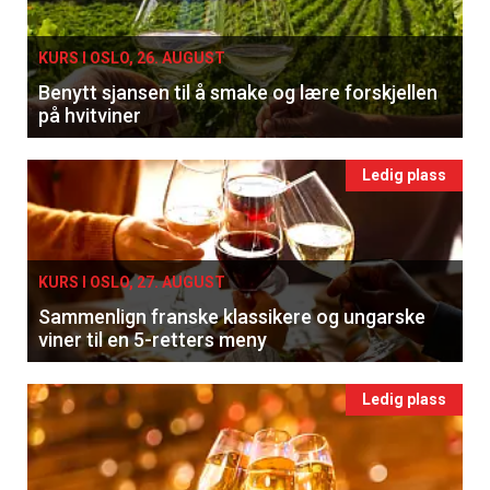
KURS I OSLO, 26. AUGUST
Benytt sjansen til å smake og lære forskjellen
på hvitviner
Ledig plass
KURS I OSLO, 27. AUGUST
Sammenlign franske klassikere og ungarske
viner til en 5-retters meny
Ledig plass