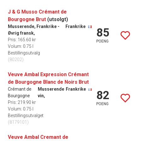
J & G Musso Crémant de
Bourgogne Brut
(utsolgt)
Musserende, Frankrike -
Frankrike
85
Øvrig fransk,
Pris: 165.60 kr
POENG
Volum: 0.75 l
Bestillingsutvalg
(80202)
Veuve Ambal Expression Crémant
de Bourgogne Blanc de Noirs Brut
Crémant de
Musserende
Frankrike
82
Bourgogne
vin,
Pris: 219.90 kr
POENG
Volum: 0.75 l
Bestillingsutvalget
(8179101)
Veuve Ambal Cremant de