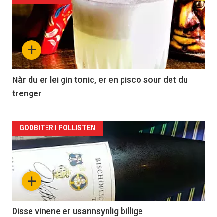
akkurat
nå
+
-
2
Når du er lei gin tonic, er en pisco sour det du
trenger
Forsiden
GODBITER I POLLISTEN
akkurat
nå
+
-
3
Disse vinene er usannsynlig billige