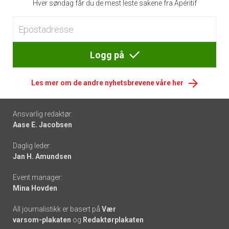
Hver søndag får du de mest leste sakene fra Apéritif
Logg på
Les mer om de andre nyhetsbrevene våre her
Footer
Ansvarlig redaktør:
Aase E. Jacobsen
-
Daglig leder:
links
Jan H. Amundsen
Event manager:
Mina Hovden
All journalistikk er basert på
Vær
varsom-plakaten
og
Redaktørplakaten