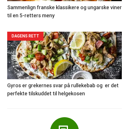
5
Sammenlign franske klassikere og ungarske viner
til en 5-retters meny
Forsiden
DAGENS RETT
akkurat
nå
-
6
Gyros er grekernes svar på rullekebab og er det
perfekte tilskuddet til helgekosen