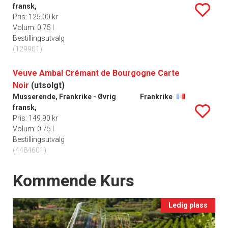
fransk,
Pris: 125.00 kr
Volum: 0.75 l
Bestillingsutvalg
(129901)
Veuve Ambal Crémant de Bourgogne Carte
Noir
(utsolgt)
Musserende, Frankrike - Øvrig
Frankrike
fransk,
Pris: 149.90 kr
Volum: 0.75 l
Bestillingsutvalg
(4484601)
Events
Kommende Kurs
Ledig plass