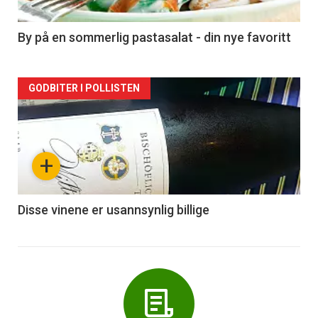
-
5
By på en sommerlig pastasalat - din nye favoritt
Forsiden
GODBITER I POLLISTEN
akkurat
nå
+
-
6
Disse vinene er usannsynlig billige