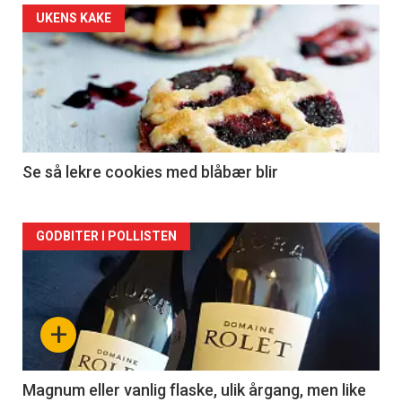
Forsiden
UKENS KAKE
akkurat
nå
-
2
Se så lekre cookies med blåbær blir
Forsiden
GODBITER I POLLISTEN
akkurat
nå
+
-
3
Magnum eller vanlig flaske, ulik årgang, men like