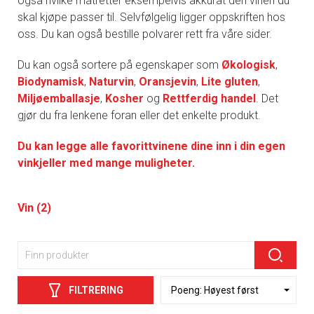
også hvilke matretter eksempelvis akkurat den vinen du
skal kjøpe passer til. Selvfølgelig ligger oppskriften hos
oss. Du kan også bestille polvarer rett fra våre sider.
Du kan også sortere på egenskaper som
Økologisk
,
Biodynamisk
,
Naturvin
,
Oransjevin
,
Lite gluten
,
Miljøemballasje
,
Kosher
og
Rettferdig handel
. Det
gjør du fra lenkene foran eller det enkelte produkt.
Du kan legge alle favorittvinene dine inn i din egen
vinkjeller med mange muligheter.
Vin (2)
FILTRERING