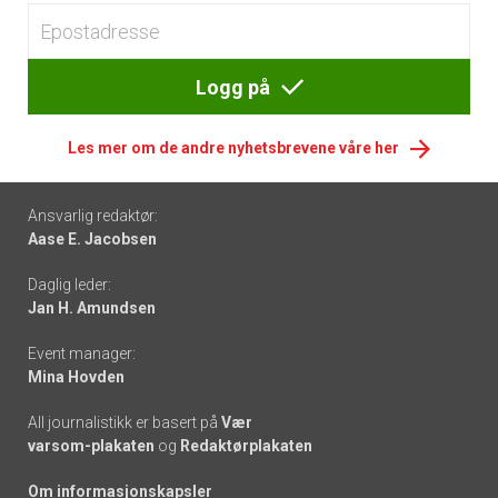
Logg på
Les mer om de andre nyhetsbrevene våre her
Footer
Ansvarlig redaktør:
Aase E. Jacobsen
-
Daglig leder:
links
Jan H. Amundsen
Event manager:
Mina Hovden
All journalistikk er basert på
Vær
varsom-plakaten
og
Redaktørplakaten
Om informasjonskapsler