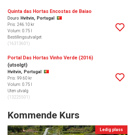
Quinta das Hortas Encostas de Baiao
Douro
Hvitvin,
Portugal
Pris: 246.10 kr
Volum: 0.75 l
Bestillingsutvalget
(16313601)
Portal Das Hortas Vinho Verde (2016)
(utsolgt)
Hvitvin,
Portugal
Pris: 99.60 kr
Volum: 0.75 l
Uten utvalg
(13225501)
Events
Kommende Kurs
Ledig plass