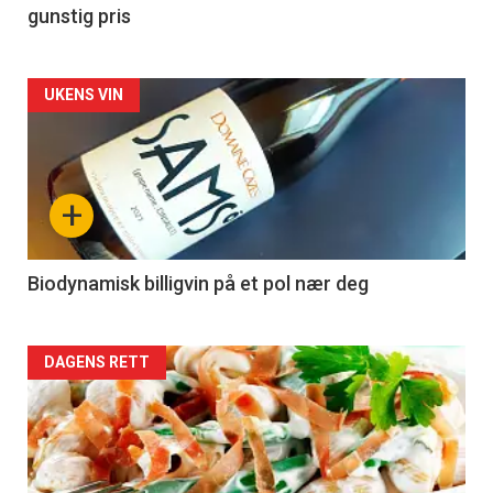
gunstig pris
Forsiden
UKENS VIN
akkurat
nå
+
-
4
Biodynamisk billigvin på et pol nær deg
Forsiden
DAGENS RETT
akkurat
nå