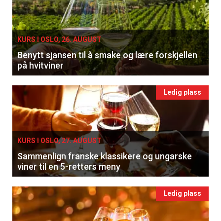
KURS I OSLO, 26. AUGUST
Benytt sjansen til å smake og lære forskjellen
på hvitviner
Ledig plass
KURS I OSLO, 27. AUGUST
Sammenlign franske klassikere og ungarske
viner til en 5-retters meny
Ledig plass