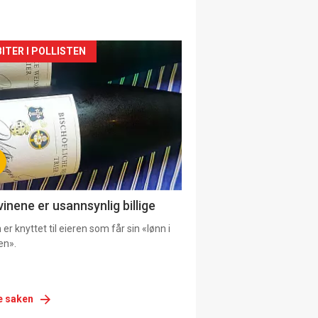
siden
ITER I POLLISTEN
urat
vinene er usannsynlig billige
er knyttet til eieren som får sin «lønn i
en».
e saken