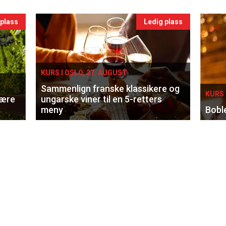
 plass
Ledig plass
KURS I OSLO, 27. AUGUST
Sammenlign franske klassikere og
KURS 
lære
ungarske viner til en 5-retters
meny
Bobl