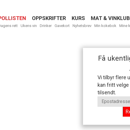
POLLISTEN
OPPSKRIFTER
KURS
MAT & VINKLUB
Menu
Dagens rett
Ukens vin
Drinker
Gavekort
Nyhetsbrev
Min kokebok
Mine 
Få ukentli
Vi tilbyr flere
kan fritt velge
tilsendt.
R