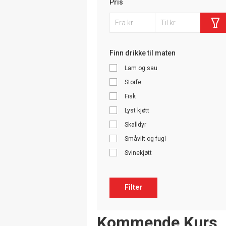
Pris
Finn drikke til maten
Lam og sau
Storfe
Fisk
Lyst kjøtt
Skalldyr
Småvilt og fugl
Svinekjøtt
Filter
Events
Kommende Kurs