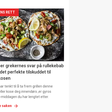
siden
NS RETT
urat
er grekernes svar på rullekebab
det perfekte tilskuddet til
kosen
r tenkt til å ta frem grillen denne
ller kose deg innendørs ,er gyros
-middagen du har lengtet etter.
e saken