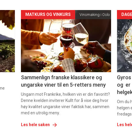
Forsiden
For
MATKURS OG VINKURS
DAGE
Vinsmaking i Oslo
akkurat
akk
nå
nå
-
-
5
6
Sammenlign franske klassikere og
Gyros 
ungarske viner til en 5-retters meny
og er 
nne
helge
Ungarn mot Frankrike, hvilken vin er din favoritt?
Denne kvelden inviterer Kullt for å vise deg hvor
Om du ha
høy kvalitet ungarske viner faktisk har, sammen
helgen e
med en utrolig meny.
fredags
Les hele saken
Les hel