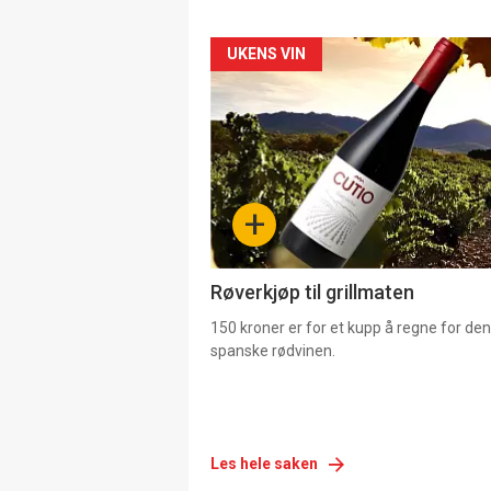
Forsiden
UKENS VIN
akkurat
nå
-
+
4
Røverkjøp til grillmaten
150 kroner er for et kupp å regne for de
spanske rødvinen.
Les hele saken