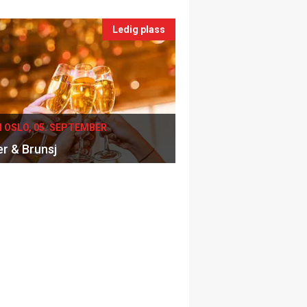
Ledig plass
I OSLO, 05. SEPTEMBER
er & Brunsj