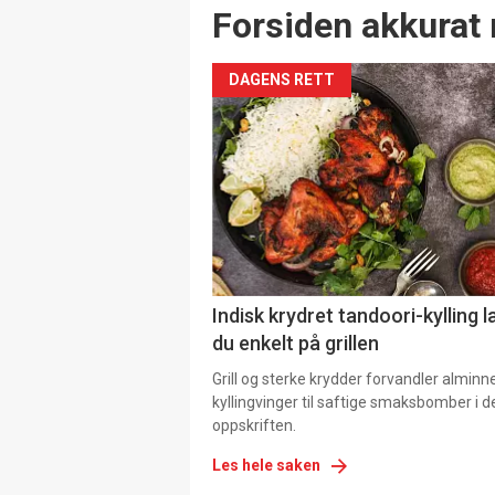
Forsiden akkurat 
DAGENS RETT
Indisk krydret tandoori-kylling l
du enkelt på grillen
Grill og sterke krydder forvandler alminn
kyllingvinger til saftige smaksbomber i 
oppskriften.
Les hele saken