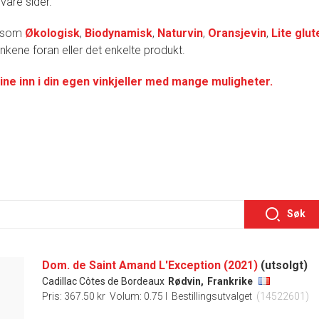
 våre sider.
r som
Økologisk
,
Biodynamisk
,
Naturvin
,
Oransjevin
,
Lite glut
lenkene foran eller det enkelte produkt.
ine inn i din egen vinkjeller med mange muligheter.
Søk
Dom. de Saint Amand L'Exception (2021)
(utsolgt)
Cadillac Côtes de Bordeaux
Rødvin,
Frankrike
Pris: 367.50 kr
Volum: 0.75 l
Bestillingsutvalget
(14522601)