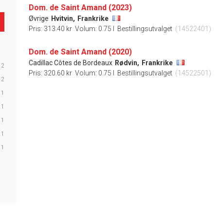
Dom. de Saint Amand (2023)
Øvrige
Hvitvin,
Frankrike
Pris: 313.40 kr
Volum: 0.75 l
Bestillingsutvalget
(14522401)
Dom. de Saint Amand (2020)
Cadillac Côtes de Bordeaux
Rødvin,
Frankrike
2
Pris: 320.60 kr
Volum: 0.75 l
Bestillingsutvalget
(14522501)
2
1
1
1
1
1