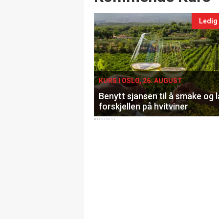
Ledig
KURS I OSLO, 26. AUGUST
Benytt sjansen til å smake og 
forskjellen på hvitviner