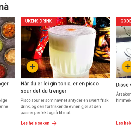
nå
Forsiden
For
UKENS DRINK
GODB
akkurat
akk
nå
nå
-
-
+
+
2
3
ager
Når du er lei gin tonic, er en pisco
Disse 
sour det du trenger
Årsaken 
elige
Pisco sour er som navnet antyder en svært frisk
himmel
denne
drink, og den forfriskende evnen gjør at den
passer perfekt også til mat.
Les hele saken
Les hel