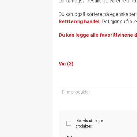
Du kan også bestille polvarer rett fra
Du kan også sortere på egenskape
Rettferdig handel
. Det gjør du fra 
Du kan legge alle favorittvinene d
Vin (3)
Ikke vis utsolgte
produkter