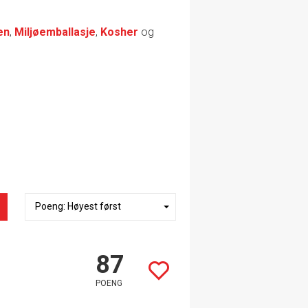
en
,
Miljøemballasje
,
Kosher
og
87
POENG