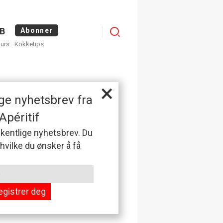
Logg
B
Abonner
kurs
Kokketips
inn
×
ge nyhetsbrev fra
Apéritif
 ukentlige nyhetsbrev. Du
 hvilke du ønsker å få
egistrer deg