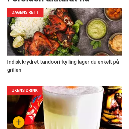
DAGENS RETT
Indisk krydret tandoori-kylling lager du enkelt på
grillen
Forsiden
UKENS DRINK
akkurat
nå
+
-