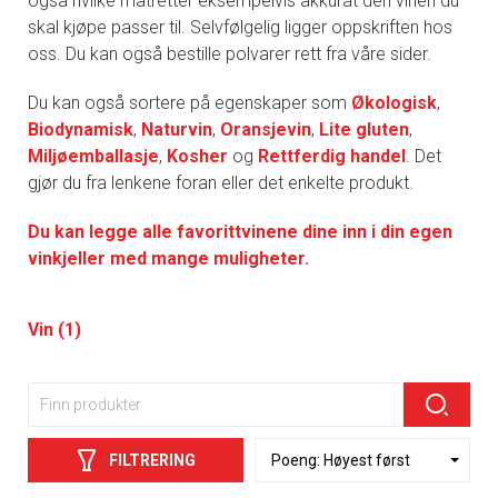
også hvilke matretter eksempelvis akkurat den vinen du
skal kjøpe passer til. Selvfølgelig ligger oppskriften hos
oss. Du kan også bestille polvarer rett fra våre sider.
Du kan også sortere på egenskaper som
Økologisk
,
Biodynamisk
,
Naturvin
,
Oransjevin
,
Lite gluten
,
Miljøemballasje
,
Kosher
og
Rettferdig handel
. Det
gjør du fra lenkene foran eller det enkelte produkt.
Du kan legge alle favorittvinene dine inn i din egen
vinkjeller med mange muligheter.
Vin (1)
FILTRERING