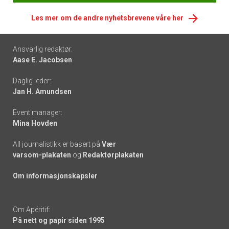
Les mer om de andre nyhetsbrevene våre her
Footer
Ansvarlig redaktør:
Aase E. Jacobsen
-
Daglig leder:
links
Jan H. Amundsen
Event manager:
Mina Hovden
All journalistikk er basert på
Vær
varsom-plakaten
og
Redaktørplakaten
Om informasjonskapsler
Om Apéritif:
På nett og papir siden 1995