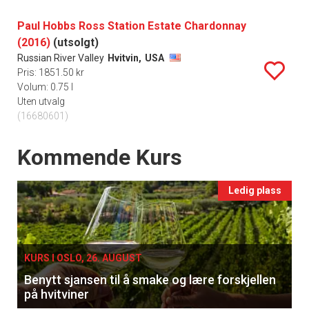
Paul Hobbs Ross Station Estate Chardonnay
(2016)
(utsolgt)
Russian River Valley
Hvitvin,
USA
Pris: 1851.50 kr
Volum: 0.75 l
Uten utvalg
(16680601)
Events
Kommende Kurs
Ledig plass
KURS I OSLO, 26. AUGUST
Benytt sjansen til å smake og lære forskjellen
på hvitviner