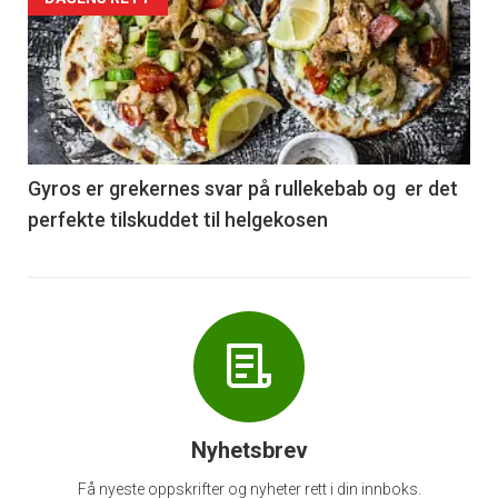
Forsiden
akkurat
nå
-
6
Gyros er grekernes svar på rullekebab og er det
perfekte tilskuddet til helgekosen
Nyhetsbrev
Få nyeste oppskrifter og nyheter rett i din innboks.