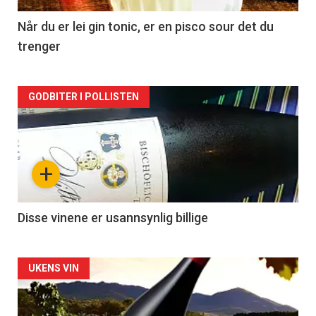
2
Når du er lei gin tonic, er en pisco sour det du
trenger
Forsiden
GODBITER I POLLISTEN
akkurat
nå
+
-
3
Disse vinene er usannsynlig billige
Forsiden
UKENS VIN
akkurat