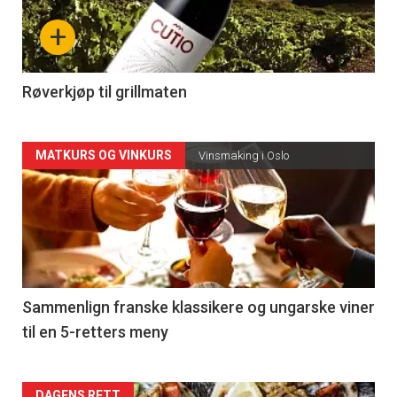
nå
+
-
4
Røverkjøp til grillmaten
Forsiden
MATKURS OG VINKURS
Vinsmaking i Oslo
akkurat
nå
-
5
Sammenlign franske klassikere og ungarske viner
til en 5-retters meny
DAGENS RETT