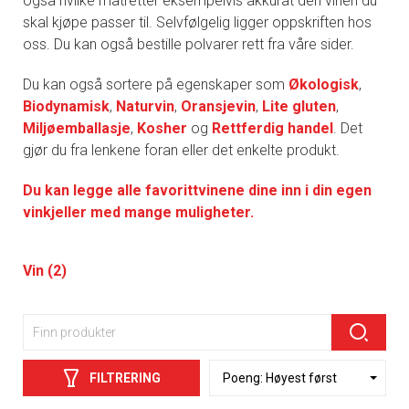
også hvilke matretter eksempelvis akkurat den vinen du
skal kjøpe passer til. Selvfølgelig ligger oppskriften hos
oss. Du kan også bestille polvarer rett fra våre sider.
Du kan også sortere på egenskaper som
Økologisk
,
Biodynamisk
,
Naturvin
,
Oransjevin
,
Lite gluten
,
Miljøemballasje
,
Kosher
og
Rettferdig handel
. Det
gjør du fra lenkene foran eller det enkelte produkt.
Du kan legge alle favorittvinene dine inn i din egen
vinkjeller med mange muligheter.
Vin (2)
FILTRERING