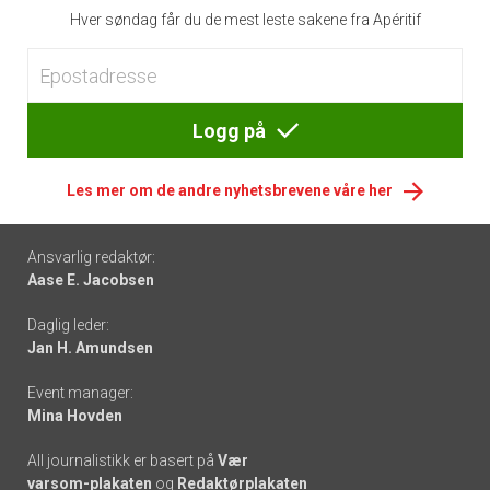
Hver søndag får du de mest leste sakene fra Apéritif
Logg på
Les mer om de andre nyhetsbrevene våre her
Footer
Ansvarlig redaktør:
Aase E. Jacobsen
-
Daglig leder:
links
Jan H. Amundsen
Event manager:
Mina Hovden
All journalistikk er basert på
Vær
varsom-plakaten
og
Redaktørplakaten