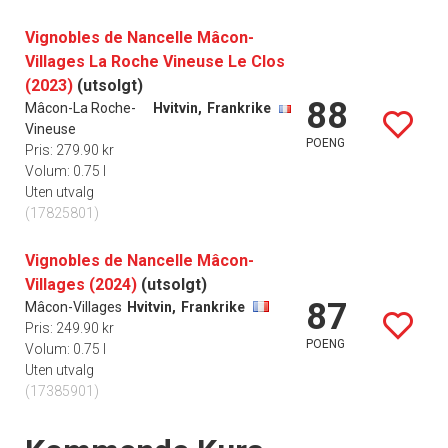
Vignobles de Nancelle Mâcon-
Villages La Roche Vineuse Le Clos
(2023)
(utsolgt)
88
Mâcon-La Roche-
Hvitvin,
Frankrike
Vineuse
POENG
Pris: 279.90 kr
Volum: 0.75 l
Uten utvalg
(17825801)
Vignobles de Nancelle Mâcon-
Villages (2024)
(utsolgt)
87
Mâcon-Villages
Hvitvin,
Frankrike
Pris: 249.90 kr
POENG
Volum: 0.75 l
Uten utvalg
(17385901)
Events