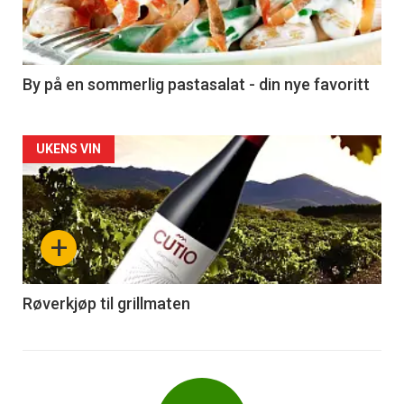
nå
-
5
By på en sommerlig pastasalat - din nye favoritt
Forsiden
UKENS VIN
akkurat
nå
+
-
6
Røverkjøp til grillmaten