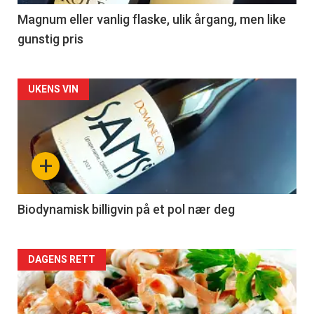
3
Magnum eller vanlig flaske, ulik årgang, men like
gunstig pris
Forsiden
UKENS VIN
akkurat
nå
+
-
4
Biodynamisk billigvin på et pol nær deg
Forsiden
DAGENS RETT
akkurat