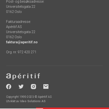
Post- og besøksadresse:
Universitetsgata 22
0162 Oslo
Fakturaadresse:
Apéritif AS
Universitetsgata 22
0162 Oslo
faktura@aperitif.no
Org. nr. 972 420 271
Footer
-
socials
Copyright 1995-2023 © Apéritif AS
Utviklet av
Ideo Solutions AS