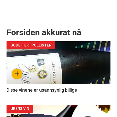
Forsiden akkurat nå
GODBITER I POLLISTEN
+
Disse vinene er usannsynlig billige
Forsiden
UKENS VIN