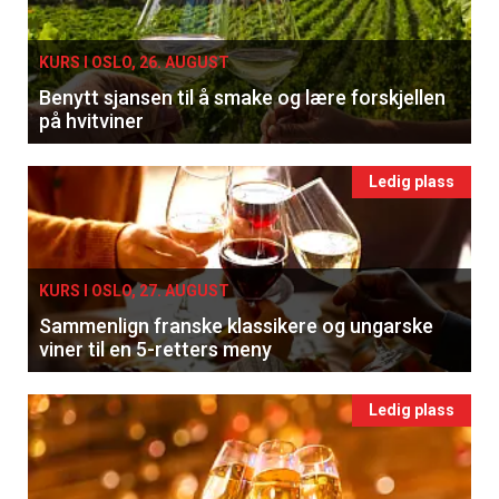
KURS I OSLO, 26. AUGUST
Benytt sjansen til å smake og lære forskjellen
på hvitviner
Ledig plass
KURS I OSLO, 27. AUGUST
Sammenlign franske klassikere og ungarske
viner til en 5-retters meny
Ledig plass