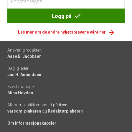
Logg på
Les mer om de andre nyhetsbrevene våre her
Footer
Ansvarlig redaktør:
Aase E. Jacobsen
-
Daglig leder:
links
Jan H. Amundsen
Event manager:
Mina Hovden
All journalistikk er basert på
Vær
varsom-plakaten
og
Redaktørplakaten
Om informasjonskapsler