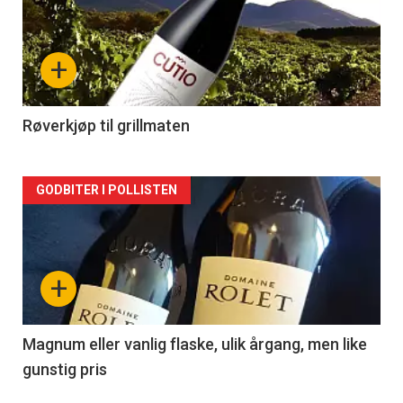
akkurat
nå
+
-
2
Røverkjøp til grillmaten
Forsiden
GODBITER I POLLISTEN
akkurat
nå
+
-
3
Magnum eller vanlig flaske, ulik årgang, men like
gunstig pris