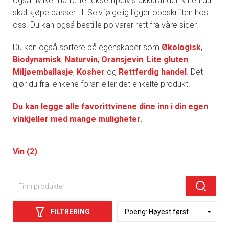
også hvilke matretter eksempelvis akkurat den vinen du
skal kjøpe passer til. Selvfølgelig ligger oppskriften hos
oss. Du kan også bestille polvarer rett fra våre sider.
Du kan også sortere på egenskaper som
Økologisk
,
Biodynamisk
,
Naturvin
,
Oransjevin
,
Lite gluten
,
Miljøemballasje
,
Kosher
og
Rettferdig handel
. Det
gjør du fra lenkene foran eller det enkelte produkt.
Du kan legge alle favorittvinene dine inn i din egen
vinkjeller med mange muligheter.
Vin (2)
FILTRERING