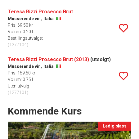
Teresa Rizzi Prosecco Brut
Musserende vin,
Italia
Pris: 69.50 kr
Volum: 0.20 l
Bestillingsutvalget
(1277104)
Teresa Rizzi Prosecco Brut (2013)
(utsolgt)
Musserende vin,
Italia
Pris: 159.50 kr
Volum: 0.75 l
Uten utvalg
(1277101)
Events
Kommende Kurs
Ledig plass