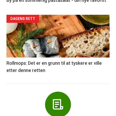
5
By på en sommerlig pastasalat - din nye favoritt
Forsiden
DAGENS RETT
akkurat
nå
-
6
Rollmops: Det er en grunn til at tyskere er ville
etter denne retten