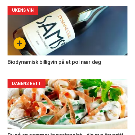
Forsiden
UKENS VIN
akkurat
nå
+
-
4
Biodynamisk billigvin på et pol nær deg
Forsiden
DAGENS RETT
akkurat
nå
-