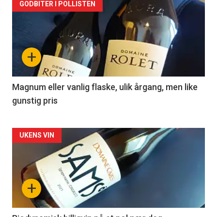
Forsiden
GODBITER I POLLISTEN
akkurat
nå
+
-
3
Magnum eller vanlig flaske, ulik årgang, men like
gunstig pris
Forsiden
UKENS VIN
akkurat
nå
+
-