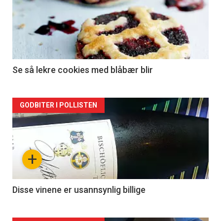
Se så lekre cookies med blåbær blir
Forsiden
GODBITER I POLLISTEN
akkurat
nå
+
-
2
Disse vinene er usannsynlig billige