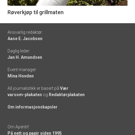
-
6
Røverkjøp til grillmaten
Footer
Ansvarlig redaktør:
Aase E. Jacobsen
-
Daglig leder:
links
Jan H. Amundsen
Event manager:
Mina Hovden
All journalistikk er basert på
Vær
varsom-plakaten
og
Redaktørplakaten
Om informasjonskapsler
Om Apéritif:
På nett og papir siden 1995