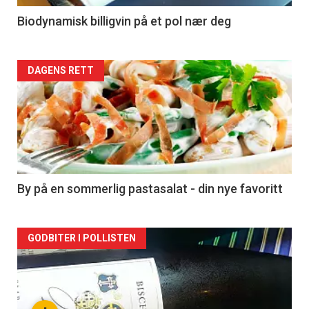
4
Biodynamisk billigvin på et pol nær deg
Forsiden
DAGENS RETT
akkurat
nå
-
5
By på en sommerlig pastasalat - din nye favoritt
Forsiden
GODBITER I POLLISTEN
akkurat
nå