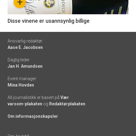
+
-
6
Disse vinene er usannsynlig billige
Footer
Ansvarlig redaktør:
Aase E. Jacobsen
-
Daglig leder:
links
Jan H. Amundsen
Event manager:
Mina Hovden
All journalistikk er basert på
Vær
varsom-plakaten
og
Redaktørplakaten
Om informasjonskapsler