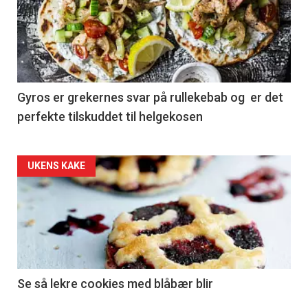
Gyros er grekernes svar på rullekebab og er det
perfekte tilskuddet til helgekosen
Forsiden
UKENS KAKE
akkurat
nå
-
2
Se så lekre cookies med blåbær blir