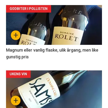
Forsiden
GODBITER I POLLISTEN
akkurat
nå
+
-
3
Magnum eller vanlig flaske, ulik årgang, men like
gunstig pris
Forsiden
UKENS VIN
akkurat
nå
+
-