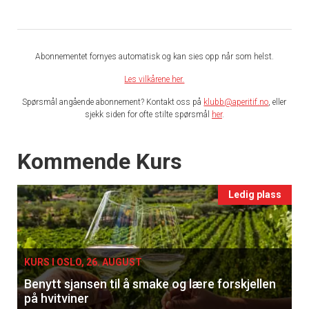
Abonnementet fornyes automatisk og kan sies opp når som helst.
Les vilkårene her.
Spørsmål angående abonnement? Kontakt oss på
klubb@aperitif.no
, eller
sjekk siden for ofte stilte spørsmål
her
.
Events
Kommende Kurs
Ledig plass
KURS I OSLO, 26. AUGUST
Benytt sjansen til å smake og lære forskjellen
på hvitviner