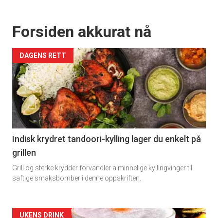
Forsiden akkurat nå
DAGENS RETT
Indisk krydret tandoori-kylling lager du enkelt på
grillen
Grill og sterke krydder forvandler alminnelige kyllingvinger til
saftige smaksbomber i denne oppskriften.
Forsiden
UKENS DRINK