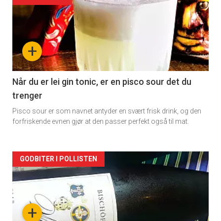
akkurat
nå
+
-
2
Når du er lei gin tonic, er en pisco sour det du
trenger
Pisco sour er som navnet antyder en svært frisk drink, og den
forfriskende evnen gjør at den passer perfekt også til mat.
Forsiden
GODBITER I POLLISTEN
akkurat
nå
+