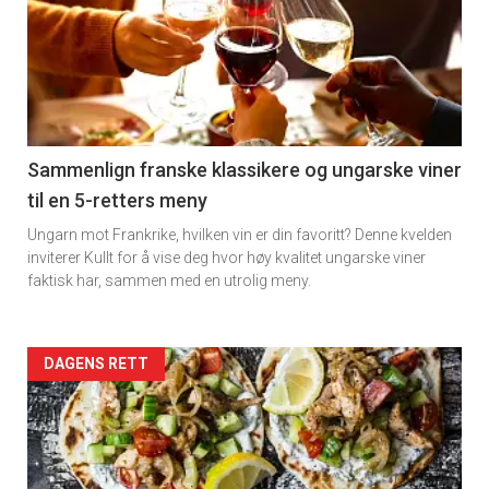
akkurat
nå
-
5
Sammenlign franske klassikere og ungarske viner
til en 5-retters meny
Ungarn mot Frankrike, hvilken vin er din favoritt? Denne kvelden
inviterer Kullt for å vise deg hvor høy kvalitet ungarske viner
faktisk har, sammen med en utrolig meny.
Forsiden
DAGENS RETT
akkurat
nå