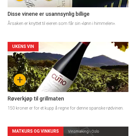
-
3
Disse vinene er usannsynlig billige
Årsaken er knyttet til eieren som får sin «lønn i himmelen».
Forsiden
UKENS VIN
akkurat
nå
+
-
4
Røverkjøp til grillmaten
150 kroner er for et kupp å regne for denne spanske rødvinen.
Forsiden
MATKURS OG VINKURS
Vinsmaking i Oslo