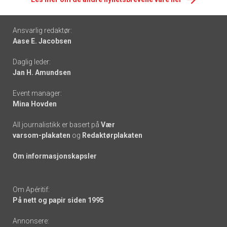
Footer
Ansvarlig redaktør:
Aase E. Jacobsen
-
Daglig leder:
links
Jan H. Amundsen
Event manager:
Mina Hovden
All journalistikk er basert på
Vær
varsom-plakaten
og
Redaktørplakaten
Om informasjonskapsler
Om Apéritif:
På nett og papir siden 1995
Annonsere: