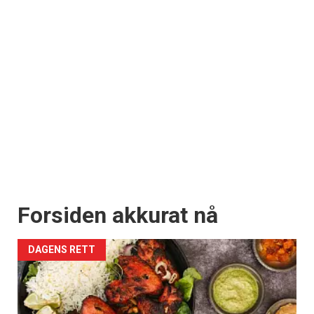
Apéritif
Vi tilbyr flere ukentlige nyhetsbrev. Du
kan fritt velge hvilke du ønsker å få
tilsendt.
Registrer deg
Forsiden akkurat nå
DAGENS RETT