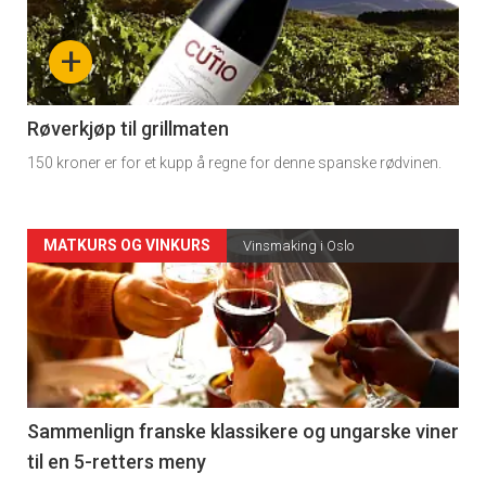
nå
+
-
4
Røverkjøp til grillmaten
150 kroner er for et kupp å regne for denne spanske rødvinen.
Forsiden
MATKURS OG VINKURS
Vinsmaking i Oslo
akkurat
nå
-
5
Sammenlign franske klassikere og ungarske viner
til en 5-retters meny