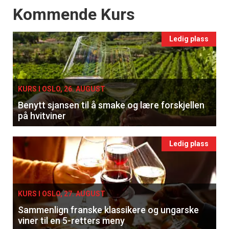
Events
Kommende Kurs
Ledig plass
KURS I OSLO, 26. AUGUST
Benytt sjansen til å smake og lære forskjellen
på hvitviner
Ledig plass
KURS I OSLO, 27. AUGUST
Sammenlign franske klassikere og ungarske
viner til en 5-retters meny