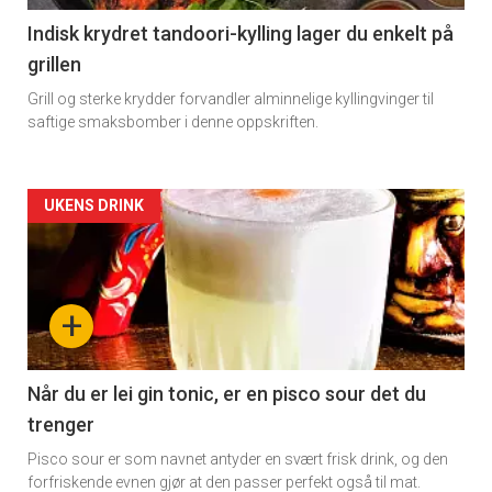
11
Indisk krydret tandoori-kylling lager du enkelt på
grillen
Grill og sterke krydder forvandler alminnelige kyllingvinger til
saftige smaksbomber i denne oppskriften.
Artikler
UKENS DRINK
detail
-
+
section
11
Når du er lei gin tonic, er en pisco sour det du
trenger
Dagens
Pisco sour er som navnet antyder en svært frisk drink, og den
rett
forfriskende evnen gjør at den passer perfekt også til mat.