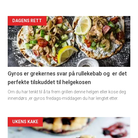
Artikler
DAGENS RETT
detail
-
section
11
Gyros er grekernes svar på rullekebab og er det
perfekte tilskuddet til helgekosen
Dagens
Om du har tenkt til å ta frem grillen denne helgen eller kose deg
rett
innendørs ,er gyros fredags-middagen du har lengtet etter.
2
Artikler
UKENS KAKE
detail