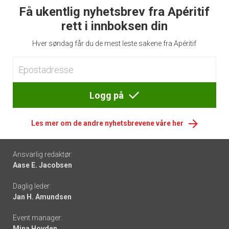
Få ukentlig nyhetsbrev fra Apéritif
rett i innboksen din
Hver søndag får du de mest leste sakene fra Apéritif
Logg på
Les mer om de andre nyhetsbrevene våre her
Footer
Ansvarlig redaktør:
Aase E. Jacobsen
-
Daglig leder:
links
Jan H. Amundsen
Event manager:
Mina Hovden