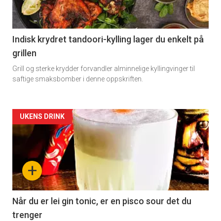
Indisk krydret tandoori-kylling lager du enkelt på
grillen
Grill og sterke krydder forvandler alminnelige kyllingvinger til
saftige smaksbomber i denne oppskriften.
Forsiden
UKENS DRINK
akkurat
nå
+
-
2
Når du er lei gin tonic, er en pisco sour det du
trenger