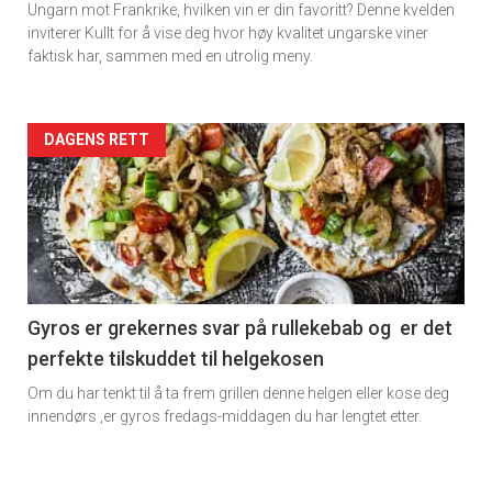
Ungarn mot Frankrike, hvilken vin er din favoritt? Denne kvelden
inviterer Kullt for å vise deg hvor høy kvalitet ungarske viner
faktisk har, sammen med en utrolig meny.
Forsiden
DAGENS RETT
akkurat
nå
-
6
Gyros er grekernes svar på rullekebab og er det
perfekte tilskuddet til helgekosen
Om du har tenkt til å ta frem grillen denne helgen eller kose deg
innendørs ,er gyros fredags-middagen du har lengtet etter.