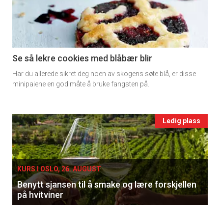
-
section
11
Se så lekre cookies med blåbær blir
Har du allerede sikret deg noen av skogens søte blå, er disse
Ukens
minipaiene en god måte å bruke fangsten på.
vin
Events
Ledig plass
single
KURS I OSLO, 26. AUGUST
Benytt sjansen til å smake og lære forskjellen
på hvitviner