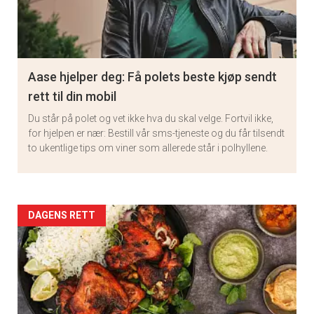
Aase hjelper deg: Få polets beste kjøp sendt
rett til din mobil
Du står på polet og vet ikke hva du skal velge. Fortvil ikke,
for hjelpen er nær: Bestill vår sms-tjeneste og du får tilsendt
to ukentlige tips om viner som allerede står i polhyllene.
Artikler
DAGENS RETT
detail
-
section