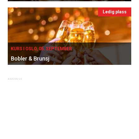
Ledig plass
KURS I OSLO, 05. SEPTEMBER
Bobler & Brunsj
×
Få ukentlige nyhetsbrev fra