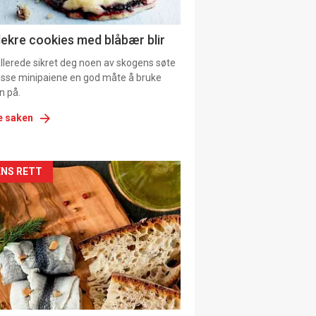
ens
lekre cookies med blåbær blir
allerede sikret deg noen av skogens søte
 disse minipaiene en god måte å bruke
n på.
e saken
kler
NS RETT
il
tion