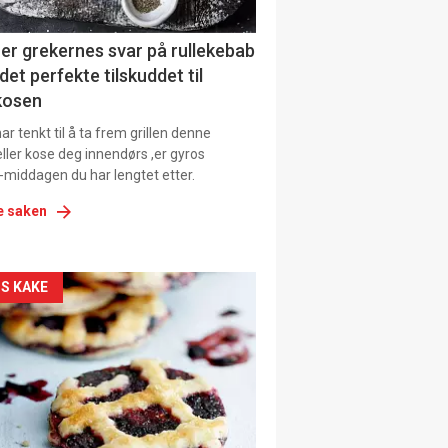
ens
er grekernes svar på rullekebab
det perfekte tilskuddet til
kosen
r tenkt til å ta frem grillen denne
ller kose deg innendørs ,er gyros
-middagen du har lengtet etter.
e saken
kler
S KAKE
il
tion