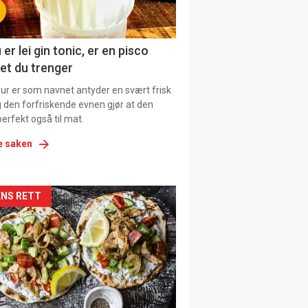
 er lei gin tonic, er en pisco
et du trenger
our er som navnet antyder en svært frisk
g den forfriskende evnen gjør at den
erfekt også til mat.
e saken
kler
NS RETT
il
tion