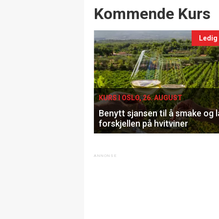
Events
Kommende Kurs
Ledig
KURS I OSLO, 26. AUGUST
Benytt sjansen til å smake og 
forskjellen på hvitviner