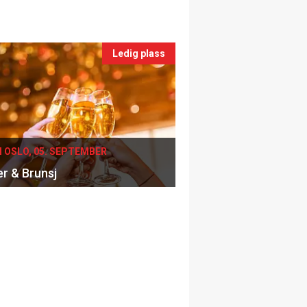
Ledig plass
I OSLO, 05. SEPTEMBER
er & Brunsj