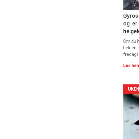
11
Dag
Gyros 
og er 
rett
helge
Om du ha
helgen e
fredags
Les hel
Arti
UKEN
deta
-
sec