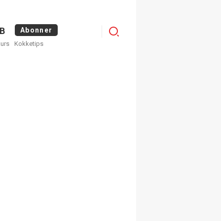
Logg
B
Abonner
kurs
Kokketips
inn