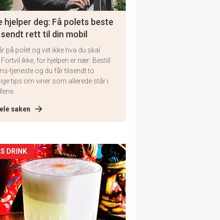
 hjelper deg: Få polets beste
 sendt rett til din mobil
år på polet og vet ikke hva du skal
 Fortvil ikke, for hjelpen er nær: Bestill
ms-tjeneste og du får tilsendt to
lige tips om viner som allerede står i
llene.
ele saken
kler
S DRINK
il
tion