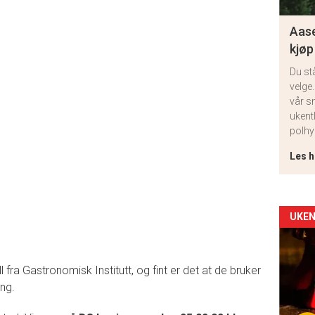
Aase
kjøp
Du st
velge.
vår s
ukent
polhy
Les h
Arti
UKEN
deta
 fra Gastronomisk Institutt, og fint er det at de bruker
-
ng.
sec