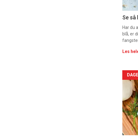
11
Dag
Se så 
rett
Har du 
blå, er
2
fangste
Les hel
Arti
DAGE
deta
-
sec
11