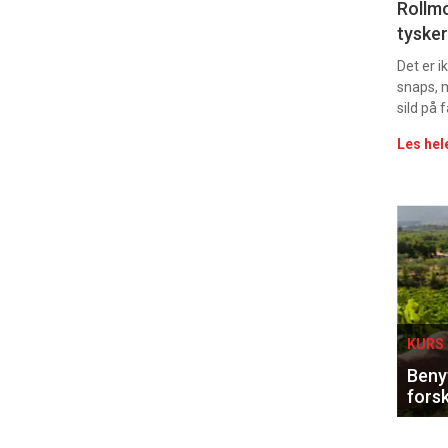
Uke
Rollmo
tysker
vin
Det er 
snaps, 
sild på 
Les hel
Eve
sing
KURS 
Benyt
forsk