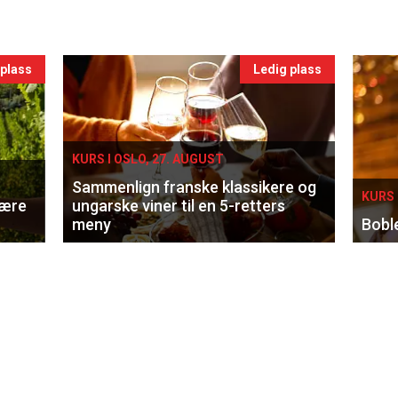
 plass
Ledig plass
KURS I OSLO, 27. AUGUST
Sammenlign franske klassikere og
KURS 
lære
ungarske viner til en 5-retters
meny
Bobl