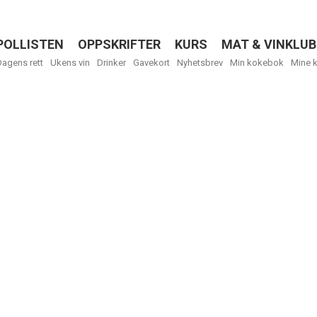
POLLISTEN
OPPSKRIFTER
KURS
MAT & VINKLUB
Menu
Dagens rett
Ukens vin
Drinker
Gavekort
Nyhetsbrev
Min kokebok
Mine 