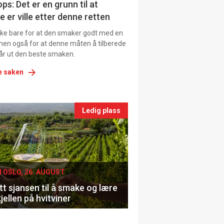
ns
ps: Det er en grunn til at
e er ville etter denne retten
ikke bare for at den smaker godt med en
men også for at denne måten å tilberede
får ut den beste smaken.
e saken
nts
Ledig plass
le
I OSLO, 26. AUGUST
t sjansen til å smake og lære
jellen på hvitviner