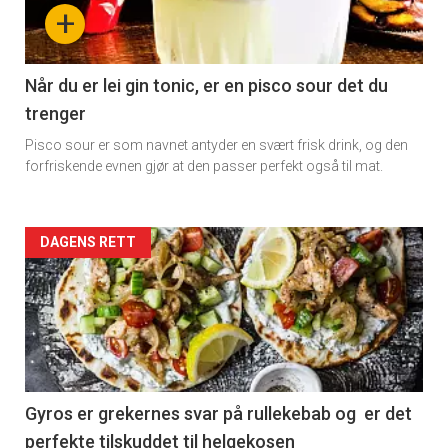
+
Når du er lei gin tonic, er en pisco sour det du
trenger
Pisco sour er som navnet antyder en svært frisk drink, og den
forfriskende evnen gjør at den passer perfekt også til mat.
Forsiden
DAGENS RETT
akkurat
nå
-
2
Gyros er grekernes svar på rullekebab og er det
perfekte tilskuddet til helgekosen