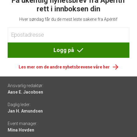
Få ukentlig nyhetsbrev fra Apéritif
rett i innboksen din
Hver søndag får du de mest leste sakene fra Apéritif
Logg på
Les mer om de andre nyhetsbrevene våre her
Footer
Ansvarlig redaktør:
Aase E. Jacobsen
-
Daglig leder:
links
Jan H. Amundsen
Event manager:
Mina Hovden