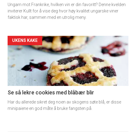
Ungarn mot Frankrike, hvilken vin er din favoritt? Denne kvelden
inviterer Kullt for å vise deg hvor høy kvalitet ungarske viner
faktisk har, sammen med en utrolig meny.
Forsiden
UKENS KAKE
akkurat
nå
-
6
Se så lekre cookies med blåbær blir
Har du allerede sikret deg noen av skogens søte blå, er disse
minipaiene en god måte å bruke fangsten på.