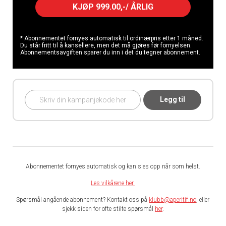
KJØP 999.00,-/ ÅRLIG
* Abonnementet fornyes automatisk til ordinærpris etter 1 måned.
Du står fritt til å kansellere, men det må gjøres før fornyelsen.
Abonnementsavgiften sparer du inn i det du tegner abonnement.
Legg til
Abonnementet fornyes automatisk og kan sies opp når som helst.
Les vilkårene her.
Spørsmål angående abonnement? Kontakt oss på
klubb@aperitif.no
, eller
sjekk siden for ofte stilte spørsmål
her
.