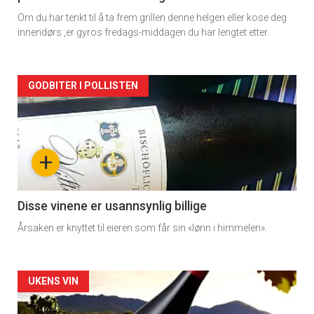
Om du har tenkt til å ta frem grillen denne helgen eller kose deg
innendørs ,er gyros fredags-middagen du har lengtet etter.
Forsiden
GODBITER I POLLISTEN
akkurat
nå
+
-
3
Disse vinene er usannsynlig billige
Årsaken er knyttet til eieren som får sin «lønn i himmelen».
Forsiden
UKENS VIN