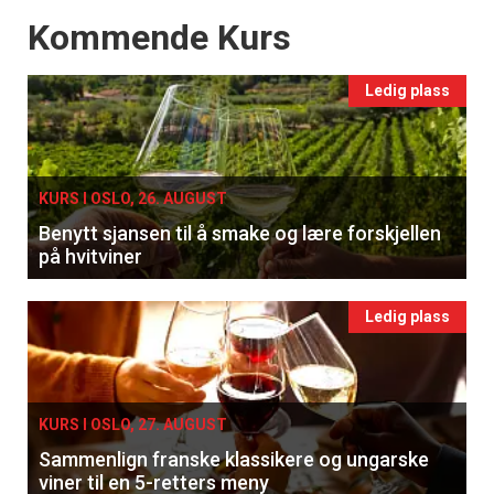
Events
Kommende Kurs
Ledig plass
KURS I OSLO, 26. AUGUST
Benytt sjansen til å smake og lære forskjellen
på hvitviner
Ledig plass
KURS I OSLO, 27. AUGUST
Sammenlign franske klassikere og ungarske
viner til en 5-retters meny