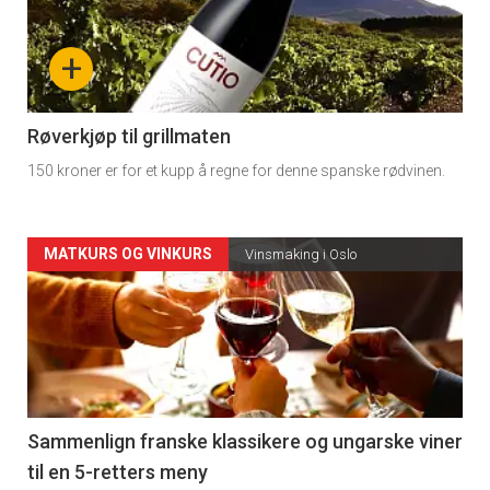
akkurat
nå
+
-
4
Røverkjøp til grillmaten
150 kroner er for et kupp å regne for denne spanske rødvinen.
Forsiden
MATKURS OG VINKURS
Vinsmaking i Oslo
akkurat
nå
-
5
Sammenlign franske klassikere og ungarske viner
til en 5-retters meny