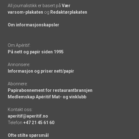
All journalistikk er basert på
Vær
varsom-plakaten
og
Redaktørplakaten
Om informasjonskapsler
Om Apéritif:
På nett og papir siden 1995
Annonsere:
Informasjon og priser nett/papir
Abonnere:
Papirabonnement for restaurantbransjen
Medlemskap Apéritif Mat- og vinklubb
Kontakt oss:
aperitif@aperitif.no
Telefon
+47 21 45 61 60
Ofte stilte spørsmål