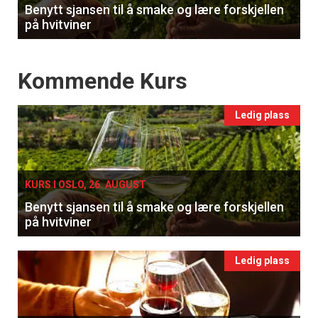
Benytt sjansen til å smake og lære forskjellen
på hvitviner
Events
Kommende Kurs
Ledig plass
KURS I OSLO, 26. AUGUST
Benytt sjansen til å smake og lære forskjellen
på hvitviner
Ledig plass