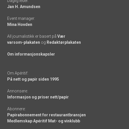
Daglig leder:
links
Jan H. Amundsen
Event manager:
Mina Hovden
All journalistikk er basert på
Vær
varsom-plakaten
og
Redaktørplakaten
Om informasjonskapsler
Om Apéritif:
På nett og papir siden 1995
Annonsere:
Informasjon og priser nett/papir
Abonnere:
Papirabonnement for restaurantbransjen
Medlemskap Apéritif Mat- og vinklubb