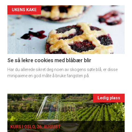
2
Artikler
UKENS KAKE
detail
-
section
11
Se så lekre cookies med blåbær blir
Har du allerede sikret deg noen av skogens søte blå, er disse
Ukens
minipaiene en god måte å bruke fangsten på.
vin
Events
Ledig plass
single
KURS I OSLO, 26. AUGUST