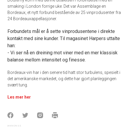
Boutemy kom med denne uttalelsen i forbindelse med en
smaking i London forrige uke. Det var Assemblage en
Bordeaux, et nytt forbund bestående av 25 vinprodusenter fra
24 Bordeauxappellasjoner.
Forbundets mål er å sette vinprodusentene i direkte
kontakt med sine kunder. Til magasinet Harpers uttalte
han:
- Vi ser nå en dreining mot viner med en mer klassisk
balanse mellom intensitet og finesse.
Bordeaux-vin har i den senere tid hatt stor turbulens, spesielt i
det amerikanske markedet, og dette har gjort planleggingen
svært tung.
Les mer her