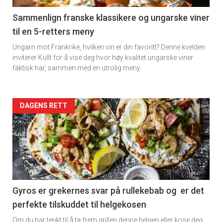
5
Sammenlign franske klassikere og ungarske viner
til en 5-retters meny
Ungarn mot Frankrike, hvilken vin er din favoritt? Denne kvelden
inviterer Kullt for å vise deg hvor høy kvalitet ungarske viner
faktisk har, sammen med en utrolig meny.
Forsiden
DAGENS RETT
akkurat
nå
-
6
Gyros er grekernes svar på rullekebab og er det
perfekte tilskuddet til helgekosen
Om du har tenkt til å ta frem grillen denne helgen eller kose deg