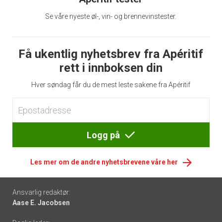
Se våre nyeste øl-, vin- og brennevinstester.
Få ukentlig nyhetsbrev fra Apéritif
rett i innboksen din
Hver søndag får du de mest leste sakene fra Apéritif
Logg på
Les mer om de andre nyhetsbrevene våre her
Footer
Ansvarlig redaktør:
Aase E. Jacobsen
-