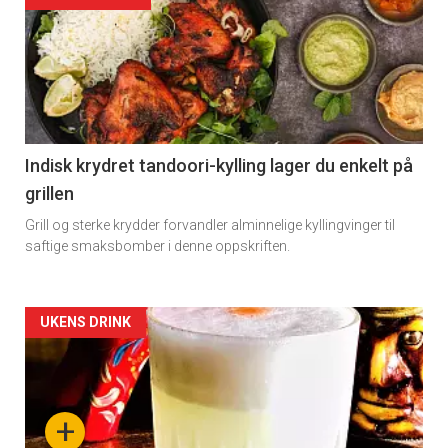
Indisk krydret tandoori-kylling lager du enkelt på
grillen
Grill og sterke krydder forvandler alminnelige kyllingvinger til
saftige smaksbomber i denne oppskriften.
Forsiden
UKENS DRINK
akkurat
nå
+