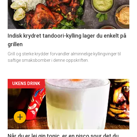
-
section
11
Indisk krydret tandoori-kylling lager du enkelt på
grillen
Grill og sterke krydder forvandler alminnelige kyllingvinger til
saftige smaksbomber i denne oppskriften.
Artikler
UKENS DRINK
detail
-
+
section
11
Når du er lei gin tonic, er en pisco sour det du