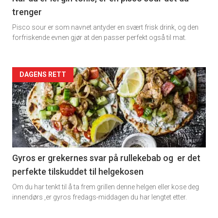
trenger
Dagens
Pisco sour er som navnet antyder en svært frisk drink, og den
rett
forfriskende evnen gjør at den passer perfekt også til mat.
Artikler
DAGENS RETT
detail
-
section
11
Gyros er grekernes svar på rullekebab og er det
perfekte tilskuddet til helgekosen
Dagens
Om du har tenkt til å ta frem grillen denne helgen eller kose deg
rett
innendørs ,er gyros fredags-middagen du har lengtet etter.