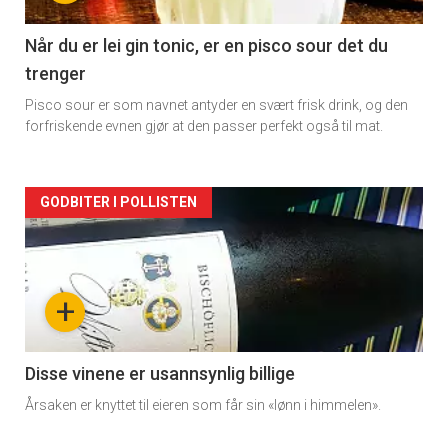
-
2
Når du er lei gin tonic, er en pisco sour det du
trenger
Pisco sour er som navnet antyder en svært frisk drink, og den
forfriskende evnen gjør at den passer perfekt også til mat.
Forsiden
GODBITER I POLLISTEN
akkurat
nå
+
-
3
Disse vinene er usannsynlig billige
Årsaken er knyttet til eieren som får sin «lønn i himmelen».