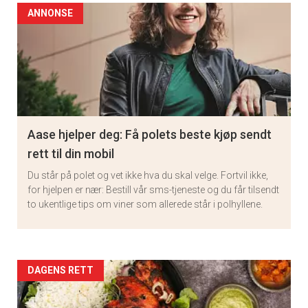
ANNONSE
Aase hjelper deg: Få polets beste kjøp sendt
rett til din mobil
Du står på polet og vet ikke hva du skal velge. Fortvil ikke,
for hjelpen er nær: Bestill vår sms-tjeneste og du får tilsendt
to ukentlige tips om viner som allerede står i polhyllene.
Artikler
DAGENS RETT
detail