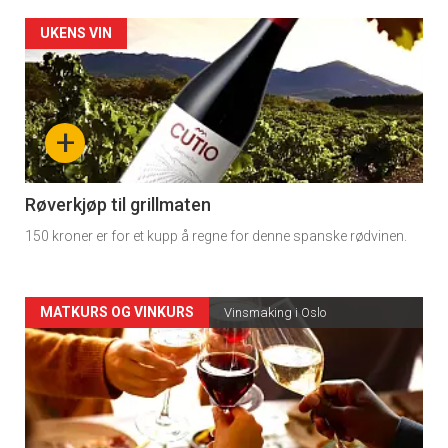
Forsiden
UKENS VIN
akkurat
nå
+
-
4
Røverkjøp til grillmaten
150 kroner er for et kupp å regne for denne spanske rødvinen.
Forsiden
MATKURS OG VINKURS
Vinsmaking i Oslo
akkurat
nå
-