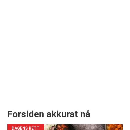
Få ukentlige nyhetsbrev fra
Apéritif
Vi tilbyr flere ukentlige nyhetsbrev. Du
kan fritt velge hvilke du ønsker å få
tilsendt.
Registrer deg
Forsiden akkurat nå
DAGENS RETT