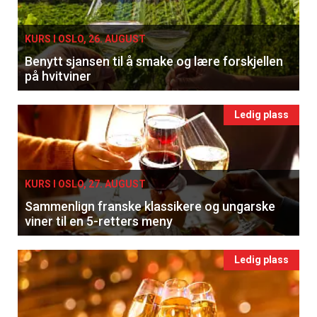
KURS I OSLO, 26. AUGUST
Benytt sjansen til å smake og lære forskjellen
på hvitviner
Ledig plass
KURS I OSLO, 27. AUGUST
Sammenlign franske klassikere og ungarske
viner til en 5-retters meny
Ledig plass