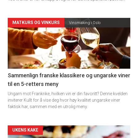
Forsiden
MATKURS OG VINKURS
Vinsmaking i Oslo
akkurat
nå
-
5
Sammenlign franske klassikere og ungarske viner
til en 5-retters meny
Ungarn mot Frankrike, hvilken vin er din favoritt? Denne kvelden
inviterer Kullt for å vise deg hvor høy kvalitet ungarske viner
faktisk har, sammen med en utrolig meny.
Forsiden
UKENS KAKE