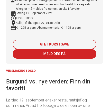
Send en epost til kurs@aperitif.no dersom du har allergi eller
vil sitte sammen med noen som har bestilt for seg selv.
Allergier må meldes fra senest èn uke i forveien.
Lørdag 19. September 2026
18:00 - 20:30
Kulllt, Rådhusgata 27, 0158 Oslo
Kr 1295 pr pers. Abonnementpris: Kr 1195 pr pers.
GI ET KURS I GAVE
MELD DEG PÅ
VINSMAKING I OSLO
Burgund vs. nye verden: Finn din
favoritt
Lørdag 19. september ønsker restaurantsjef og
sommelier, Arpad Hortobagyi å dele noen av sine