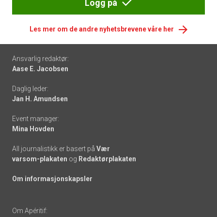
Logg på
Les mer om de andre nyhetsbrevene våre her
Footer
Ansvarlig redaktør:
Aase E. Jacobsen
-
Daglig leder:
links
Jan H. Amundsen
Event manager:
Mina Hovden
All journalistikk er basert på
Vær
varsom-plakaten
og
Redaktørplakaten
Om informasjonskapsler
Om Apéritif: