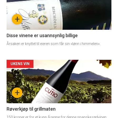
akkurat
nå
+
-
3
Disse vinene er usannsynlig billige
Årsaken er knyttet til eieren som får sin «lønn i himmelen».
Forsiden
UKENS VIN
akkurat
nå
+
-
4
Røverkjøp til grillmaten
150 kroner er for et kupp å regne for denne spanske rødvinen.