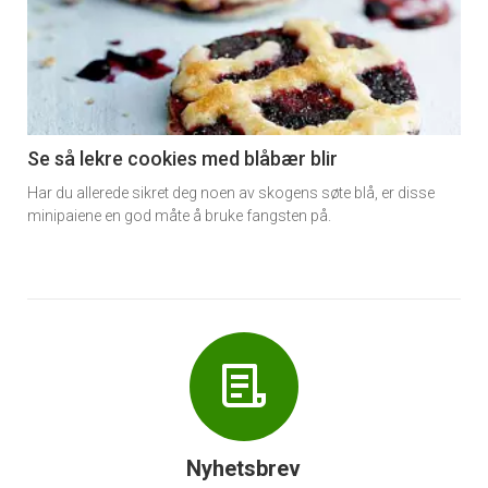
akkurat
nå
-
6
Se så lekre cookies med blåbær blir
Har du allerede sikret deg noen av skogens søte blå, er disse
minipaiene en god måte å bruke fangsten på.
Nyhetsbrev