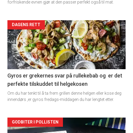
forfriskende evnen gjør at den passer perfekt også til mat.
Forsiden
DAGENS RETT
akkurat
nå
-
2
Gyros er grekernes svar på rullekebab og er det
perfekte tilskuddet til helgekosen
Om du har tenkt til å ta frem grillen denne helgen eller kose deg
innendørs ,er gyros fredags-middagen du har lengtet etter.
Forsiden
GODBITER I POLLISTEN