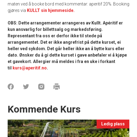
maten ved å booke bord med kommentar: aperitif 20%. Booking
gjøres via
KULLT sin hjemmeside.
OBS: Dette arrangementer arrangeres av Kullt. Apéritif er
kun ansvarlig for billettsalg og markedsføring.
Representant fra oss er derfor ikke til stede på
arrangementet. Det er ikke angrefrist på dette kurset, ei
heller ved sykdom. Det går heller ikke an å bytte kurs eller
dato. Ønsker du å gi dette kurset i gave anbefaler vi å kjøpe
et gavekort. Allergier må meldes i fra en uke i forkant
til
kurs@aperitif.no
.
Events
Kommende Kurs
Ledig plass