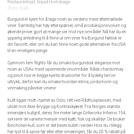
Restaurantsjef, Arpad Hortobagyi.
Foto: Kullt
Burgund er kjent for å lage noen av verdens mest ettertraktede
viner. Samtidig har høy etterspørsel, små produksjonsvolum og
økende priser gjort at mange ser mot nye områder. Nå har du en
ypperlig anledning til å finne ut om viner fra Burgund faktisk er
din favoritt, eller om du kan finne noen gode alternativer fra USA
til en rimeligere penge.
Gjennom fem flights får du smake burgundisk eleganse mot
noen av USAs mest spennende vinområder. Både chardonnay
og pinot noir er begge kjente druesorter for å tydelig terroir-
uttrykk, derfor kan du smake hvordan klima, jordsmonn og
vinmaking påvirker vinene.
Kullt ligger midt i hjertet av Oslo, rett ved Rådhusplassen, med
utsikt mot Aker Brygge og Kontraskjæret. Fra Norges største
innendørs kullgrill, deres fire meter lange Grillworks Infierno 154,
serverer de varierte menyer med kjøtt, fisk og skalldyr. De bruker
Binchotan-kull, som er det beste kullet i verden.
Hvis du i tillegg
har lyst til å spise før eller etter smakingen, får du 20 % rabatt på