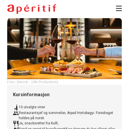
Registrer deg
Foto: (Istock - 24K-Production)
Kursinformasjon
10 utvalgte viner
Restaurantsjef og sommelier, Arpad Hortobagyi. Foredraget
holdes på norsk
Ja, snacksretter fra Kullt,