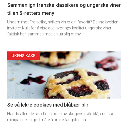
5
Sammenlign franske klassikere og ungarske viner
til en 5-retters meny
Ungarn mot Frankrike, hvilken vin er din favoritt? Denne kvelden
inviterer Kullt for å vise deg hvor høy kvalitet ungarske viner
faktisk har, sammen med en utrolig meny.
Forsiden
UKENS KAKE
akkurat
nå
-
6
Se så lekre cookies med blåbær blir
Har du allerede sikret deg noen av skogens søte blå, er disse
minipaiene en god måte å bruke fangsten på.