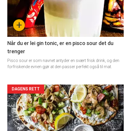
+
Når du er lei gin tonic, er en pisco sour det du
trenger
Pisco sour er som navnet antyder en svært frisk drink, og den
forfriskende evnen gjør at den passer perfekt også til mat.
Forsiden
DAGENS RETT
akkurat
nå
-