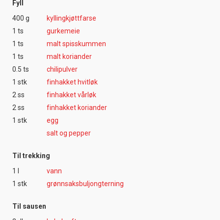
Fyll
400 g
kyllingkjøttfarse
1 ts
gurkemeie
1 ts
malt spisskummen
1 ts
malt koriander
0.5 ts
chilipulver
1 stk
finhakket hvitløk
2 ss
finhakket vårløk
2 ss
finhakket koriander
1 stk
egg
salt og pepper
Til trekking
1 l
vann
1 stk
grønnsaksbuljongterning
Til sausen