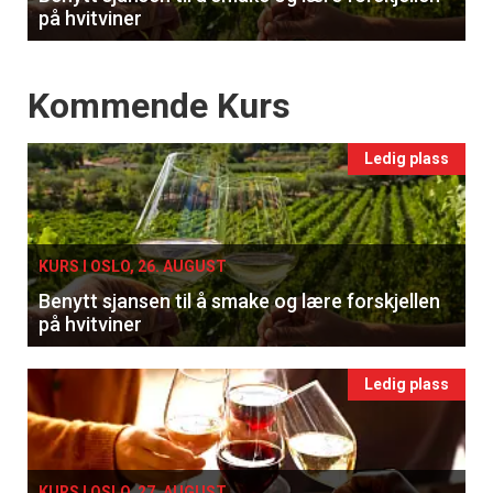
på hvitviner
Events
Kommende Kurs
Ledig plass
KURS I OSLO, 26. AUGUST
Benytt sjansen til å smake og lære forskjellen
på hvitviner
Ledig plass
KURS I OSLO, 27. AUGUST