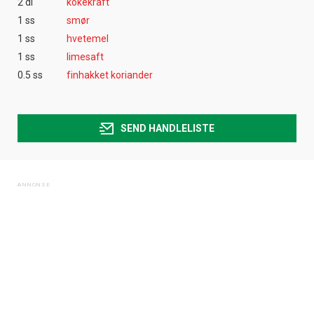
2 dl
kokekraft
1 ss
smør
1 ss
hvetemel
1 ss
limesaft
0.5 ss
finhakket koriander
SEND HANDLELISTE