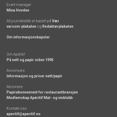
Event manager:
Mina Hovden
All journalistikk er basert på
Vær
varsom-plakaten
og
Redaktørplakaten
Om informasjonskapsler
Om Apéritif:
På nett og papir siden 1995
Annonsere:
Informasjon og priser nett/papir
Abonnere:
Papirabonnement for restaurantbransjen
Medlemskap Apéritif Mat- og vinklubb
Kontakt oss:
aperitif@aperitif.no