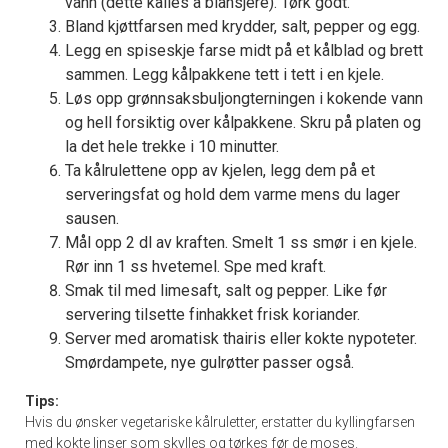
vann (dette kalles å blansjere). Tørk godt.
Bland kjøttfarsen med krydder, salt, pepper og egg.
Legg en spiseskje farse midt på et kålblad og brett
sammen. Legg kålpakkene tett i tett i en kjele.
Løs opp grønnsaksbuljongterningen i kokende vann
og hell forsiktig over kålpakkene. Skru på platen og
la det hele trekke i 10 minutter.
Ta kålrulettene opp av kjelen, legg dem på et
serveringsfat og hold dem varme mens du lager
sausen.
Mål opp 2 dl av kraften. Smelt 1 ss smør i en kjele.
Rør inn 1 ss hvetemel. Spe med kraft.
Smak til med limesaft, salt og pepper. Like før
servering tilsette finhakket frisk koriander.
Server med aromatisk thairis eller kokte nypoteter.
Smørdampete, nye gulrøtter passer også.
Tips:
Hvis du ønsker vegetariske kålruletter, erstatter du kyllingfarsen
med kokte linser som skylles og tørkes før de moses.