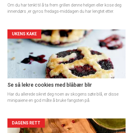
Dagens
Om du har tenkt til å ta frem grillen denne helgen eller kose deg
rett
innendørs ,er gyros fredags-middagen du har lengtet etter.
Artikler
UKENS KAKE
detail
-
section
11
Se så lekre cookies med blåbær blir
Har du allerede sikret deg noen av skogens søte blå, er disse
Dagens
minipaiene en god måte å bruke fangsten på.
rett
2
Artikler
DAGENS RETT