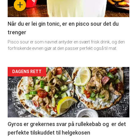
+
Få ukentlige nyhetsbrev fra
section
Apéritif
11
Når du er lei gin tonic, er en pisco sour det du
Vi tilbyr flere ukentlige nyhetsbrev. Du
kan fritt velge hvilke du ønsker å få
trenger
tilsendt.
Pisco sour er som navnet antyder en svært frisk drink, og den
forfriskende evnen gjør at den passer perfekt også til mat.
Registrer deg
Artikler
DAGENS RETT
detail
-
section
11
Gyros er grekernes svar på rullekebab og er det
perfekte tilskuddet til helgekosen