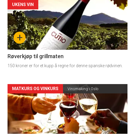
Forsiden
UKENS VIN
akkurat
nå
+
-
4
Røverkjøp til grillmaten
150 kroner er for et kupp å regne for denne spanske rødvinen.
Forsiden
MATKURS OG VINKURS
Vinsmaking i Oslo
akkurat
nå
-