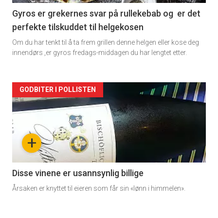
2
Gyros er grekernes svar på rullekebab og er det
perfekte tilskuddet til helgekosen
Om du har tenkt til å ta frem grillen denne helgen eller kose deg
innendørs ,er gyros fredags-middagen du har lengtet etter.
Forsiden
GODBITER I POLLISTEN
akkurat
nå
+
-
3
Disse vinene er usannsynlig billige
Årsaken er knyttet til eieren som får sin «lønn i himmelen».