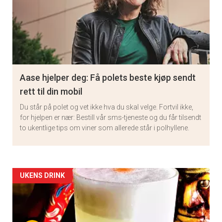
Aase hjelper deg: Få polets beste kjøp sendt
rett til din mobil
Du står på polet og vet ikke hva du skal velge. Fortvil ikke,
for hjelpen er nær: Bestill vår sms-tjeneste og du får tilsendt
to ukentlige tips om viner som allerede står i polhyllene.
Artikler
UKENS DRINK
detail
×
-