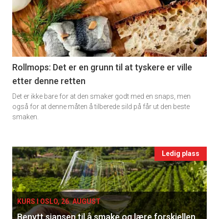
detail
-
section
11
Rollmops: Det er en grunn til at tyskere er ville
etter denne retten
Ukens
Det er ikke bare for at den smaker godt med en snaps, men
vin
også for at denne måten å tilberede sild på får ut den beste
smaken.
Events
Ledig plass
single
KURS I OSLO, 26. AUGUST
Benytt sjansen til å smake og lære forskjellen