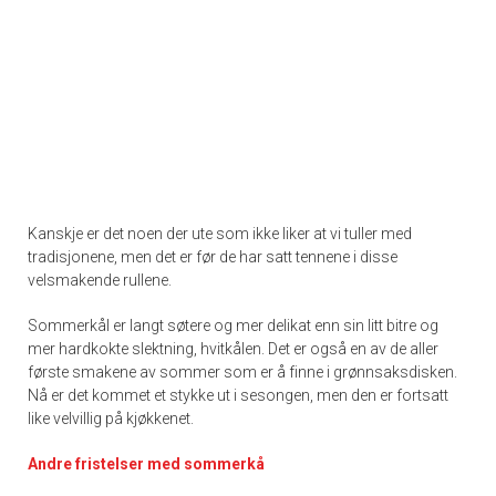
Kanskje er det noen der ute som ikke liker at vi tuller med
tradisjonene, men det er før de har satt tennene i disse
velsmakende rullene.
Sommerkål er langt søtere og mer delikat enn sin litt bitre og
mer hardkokte slektning, hvitkålen. Det er også en av de aller
første smakene av sommer som er å finne i grønnsaksdisken.
Nå er det kommet et stykke ut i sesongen, men den er fortsatt
like velvillig på kjøkkenet.
Andre fristelser med sommerkå