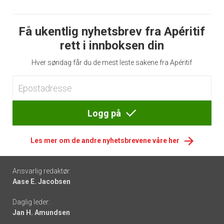
Få ukentlig nyhetsbrev fra Apéritif
rett i innboksen din
Hver søndag får du de mest leste sakene fra Apéritif
Logg på
Les mer om de andre nyhetsbrevene våre her
Footer
Ansvarlig redaktør:
Aase E. Jacobsen
-
Daglig leder:
links
Jan H. Amundsen