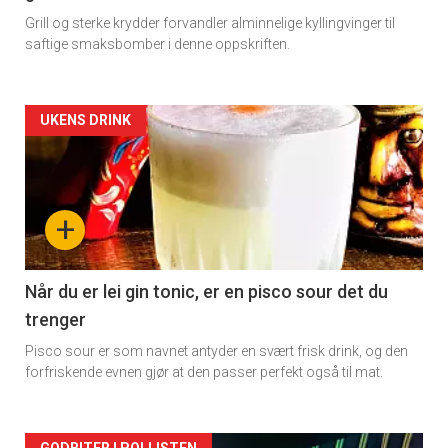
Grill og sterke krydder forvandler alminnelige kyllingvinger til
saftige smaksbomber i denne oppskriften.
Forsiden
UKENS DRINK
akkurat
nå
+
-
2
Når du er lei gin tonic, er en pisco sour det du
trenger
Pisco sour er som navnet antyder en svært frisk drink, og den
forfriskende evnen gjør at den passer perfekt også til mat.