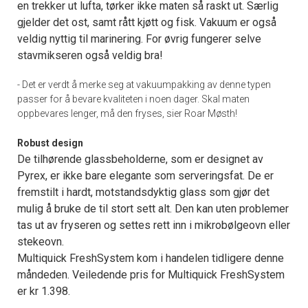
en trekker ut lufta, tørker ikke maten så raskt ut. Særlig
gjelder det ost, samt rått kjøtt og fisk. Vakuum er også
veldig nyttig til marinering. For øvrig fungerer selve
stavmikseren også veldig bra!
- Det er verdt å merke seg at vakuumpakking av denne typen
passer for å bevare kvaliteten i noen dager. Skal maten
oppbevares lenger, må den fryses, sier Roar Møsth!
Robust design
De tilhørende glassbeholderne, som er designet av
Pyrex, er ikke bare elegante som serveringsfat. De er
fremstilt i hardt, motstandsdyktig glass som gjør det
mulig å bruke de til stort sett alt. Den kan uten problemer
tas ut av fryseren og settes rett inn i mikrobølgeovn eller
stekeovn.
Multiquick FreshSystem kom i handelen tidligere denne
måndeden. Veiledende pris for Multiquick FreshSystem
er kr 1.398.