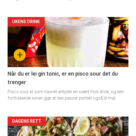
Artikler
UKENS DRINK
detail
-
+
section
11
Når du er lei gin tonic, er en pisco sour det du
trenger
Dagens
Pisco sour er som navnet antyder en svært frisk drink, og den
rett
forfriskende evnen gjør at den passer perfekt også til mat.
Artikler
DAGENS RETT
detail