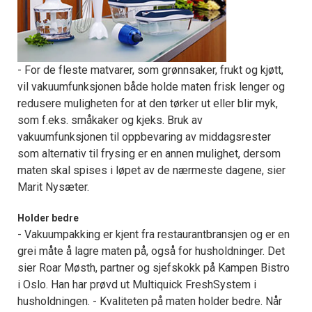
- For de fleste matvarer, som grønnsaker, frukt og kjøtt,
vil vakuumfunksjonen både holde maten frisk lenger og
redusere muligheten for at den tørker ut eller blir myk,
som f.eks. småkaker og kjeks. Bruk av
vakuumfunksjonen til oppbevaring av middagsrester
som alternativ til frysing er en annen mulighet, dersom
maten skal spises i løpet av de nærmeste dagene, sier
Marit Nysæter.
Holder bedre
- Vakuumpakking er kjent fra restaurantbransjen og er en
grei måte å lagre maten på, også for husholdninger. Det
sier Roar Møsth, partner og sjefskokk på Kampen Bistro
i Oslo. Han har prøvd ut Multiquick FreshSystem i
husholdningen. - Kvaliteten på maten holder bedre. Når