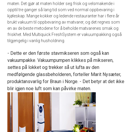
maten. Det gjør at maten holder seg frisk og velsmakende i
opptil tre ganger så lang tid som ved normal oppbevaring i
kjøleskap. Mange kokker og ledende restauranter har i flere år
brukt vakuum til oppbevaring av matvarer, og det regnes som
en av de beste metodene for å beholde matvarenes smak og
friskhet. Med Multiquick FreshSystem er vakuumpakking også
tilgjengelig i vanlig husholdning.
- Dette er den første stavmikseren som også kan
vakuumpakke. Vakuumpumpen klikkes på mikseren,
settes på lokket og trekker så ut lufta av den
medfølgende glassbeholderen, forteller Marit Nysæter,
produktansvarlig for Braun i Norge. - Det betyr at det ikke
blir igjen noe luft som kan påvirke maten.