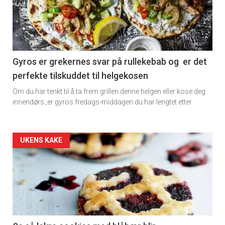
-
section
11
Gyros er grekernes svar på rullekebab og er det
perfekte tilskuddet til helgekosen
Dagens
Om du har tenkt til å ta frem grillen denne helgen eller kose deg
rett
innendørs ,er gyros fredags-middagen du har lengtet etter.
2
Artikler
UKENS KAKE
detail
-
section