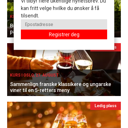
Vi tilbyr flere ukentlige nyhetsbrev. Du
kan fritt velge hvilke du ønsker å få
tilsendt.
KURS I OSLO, 26. AUGUST
Benytt sjansen til å smake og lære forskjellen
på hvitviner
Registrer deg
Ledig plass
KURS I OSLO, 27. AUGUST
Sammenlign franske klassikere og ungarske
viner til en 5-retters meny
Ledig plass