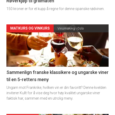
4
Røverkjøp til grillmaten
150 kroner er for et kupp å regne for denne spanske rødvinen.
Forsiden
MATKURS OG VINKURS
Vinsmaking i Oslo
akkurat
nå
-
5
Sammenlign franske klassikere og ungarske viner
til en 5-retters meny
Ungarn mot Frankrike, hvilken vin er din favoritt? Denne kvelden
inviterer Kullt for å vise deg hvor høy kvalitet ungarske viner
faktisk har, sammen med en utrolig meny.