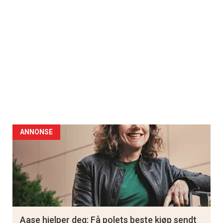
ANNONSE
Aase hjelper deg: Få polets beste kjøp sendt