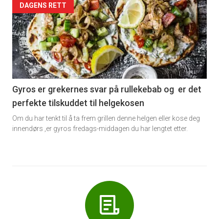
Forsiden
DAGENS RETT
akkurat
nå
-
6
Gyros er grekernes svar på rullekebab og er det
perfekte tilskuddet til helgekosen
Om du har tenkt til å ta frem grillen denne helgen eller kose deg
innendørs ,er gyros fredags-middagen du har lengtet etter.