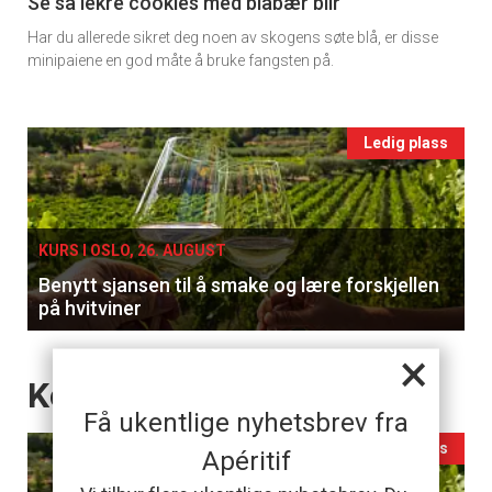
11
Se så lekre cookies med blåbær blir
Har du allerede sikret deg noen av skogens søte blå, er disse
Ukens
minipaiene en god måte å bruke fangsten på.
vin
Events
Ledig plass
single
KURS I OSLO, 26. AUGUST
Benytt sjansen til å smake og lære forskjellen
på hvitviner
×
Events
Kommende Kurs
Få ukentlige nyhetsbrev fra
Ledig plass
Apéritif