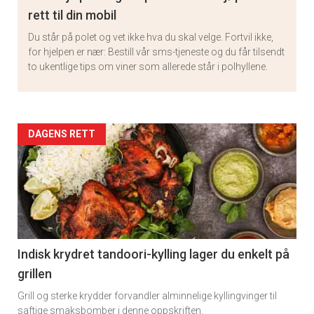
rett til din mobil
Du står på polet og vet ikke hva du skal velge. Fortvil ikke,
for hjelpen er nær: Bestill vår sms-tjeneste og du får tilsendt
to ukentlige tips om viner som allerede står i polhyllene.
Artikler
DAGENS RETT
detail
-
section
11
Indisk krydret tandoori-kylling lager du enkelt på
grillen
Grill og sterke krydder forvandler alminnelige kyllingvinger til
saftige smaksbomber i denne oppskriften.