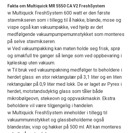
Fakta om Multiquick MR 5550 CA V2 FreshSystem
w Multiquick FreshSystem 600 watt er den første
stavmikseren som i tillegg til å hakke, blande, mose og
vispe også kan vakuumpakke, ved hjelp av det
medfølgende vakuumpumpemunnstykket som monteres
på selve stavmikseren.
w Ved vakuumpakking kan maten holde seg frisk, sprø
og smakfull tre ganger så lenge som ved oppbevaring i
kjøleskap uten vakuum.
w Til bruk ved vakuumpakning medfølger to beholdere i
herdet glass: en stor rektangulær på 3,1 liter og en liten
rektangulær på 0,9 liter med lokk. De er laget av Pyrex i
herdet, motstandsdyktig glass som tåler både
mikrobølgeovn, stekeovn og oppvaskmaskin. Ekstra
beholdere vil være tilgjengelig i handelen.
w Multiquick FreshSystem inneholder i tillegg til
vakuummunnstykket og glassbeholderne også
blandestav, visp og hakker på 500 ml. Alt kan monteres