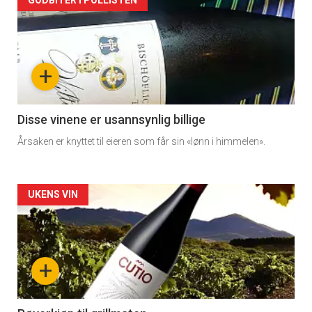
Forsiden
GODBITER I POLLISTEN
akkurat
nå
+
-
3
Disse vinene er usannsynlig billige
Årsaken er knyttet til eieren som får sin «lønn i himmelen».
Forsiden
UKENS VIN
akkurat
nå
+
-