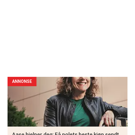
ANNONSE
Aase hjelper deg: Få polets beste kjøp sendt