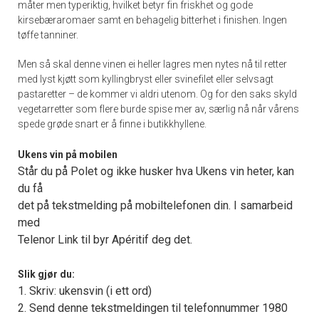
måter men typeriktig, hvilket betyr fin friskhet og gode
kirsebæraromaer samt en behagelig bitterhet i finishen. Ingen
tøffe tanniner.
Men så skal denne vinen ei heller lagres men nytes nå til retter
med lyst kjøtt som kyllingbryst eller svinefilet eller selvsagt
pastaretter – de kommer vi aldri utenom. Og for den saks skyld
vegetarretter som flere burde spise mer av, særlig nå når vårens
spede grøde snart er å finne i butikkhyllene.
Ukens vin på mobilen
Står du på Polet og ikke husker hva Ukens vin heter, kan
du få
det på tekstmelding på mobiltelefonen din. I samarbeid
med
Telenor Link til byr Apéritif deg det.
Slik gjør du:
1. Skriv: ukensvin (i ett ord)
2. Send denne tekstmeldingen til telefonnummer 1980