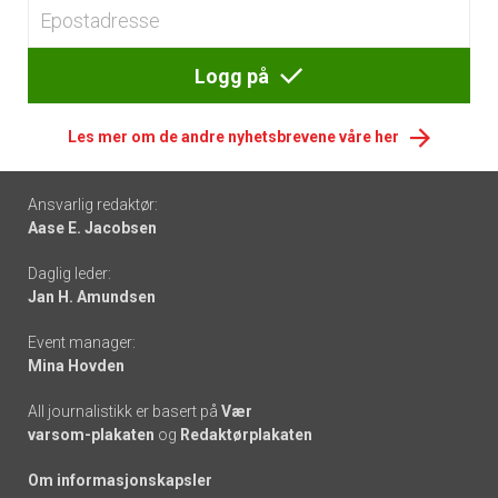
Logg på
Les mer om de andre nyhetsbrevene våre her
Footer
Ansvarlig redaktør:
Aase E. Jacobsen
-
Daglig leder:
links
Jan H. Amundsen
Event manager:
Mina Hovden
All journalistikk er basert på
Vær
varsom-plakaten
og
Redaktørplakaten
Om informasjonskapsler