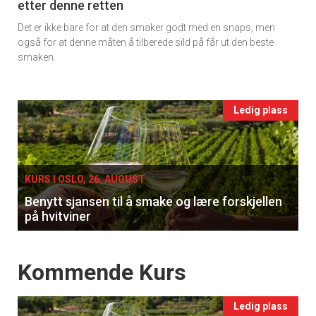
etter denne retten
Ukens
Det er ikke bare for at den smaker godt med en snaps, men
vin
også for at denne måten å tilberede sild på får ut den beste
smaken.
Events
Ledig plass
single
KURS I OSLO, 26. AUGUST
Benytt sjansen til å smake og lære forskjellen
på hvitviner
Events
Kommende Kurs
Ledig plass