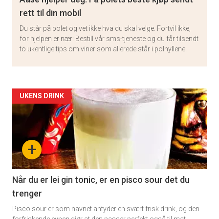
rett til din mobil
Du står på polet og vet ikke hva du skal velge. Fortvil ikke,
for hjelpen er nær: Bestill vår sms-tjeneste og du får tilsendt
to ukentlige tips om viner som allerede står i polhyllene.
Artikler
UKENS DRINK
detail
-
+
section
11
Når du er lei gin tonic, er en pisco sour det du
trenger
Pisco sour er som navnet antyder en svært frisk drink, og den