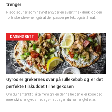
trenger
Pisco sour er som navnet antyder en svært frisk drink, og den
forfriskende evnen gjør at den passer perfekt også til mat.
Forsiden
DAGENS RETT
akkurat
nå
-
2
Gyros er grekernes svar på rullekebab og er det
perfekte tilskuddet til helgekosen
Om du har tenkt til å ta frem grillen denne helgen eller kose deg
innendørs ,er gyros fredags-middagen du har lengtet etter.