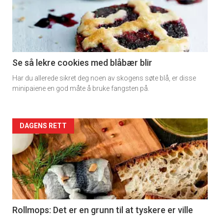
detail
-
section
11
Se så lekre cookies med blåbær blir
Har du allerede sikret deg noen av skogens søte blå, er disse
Dagens
minipaiene en god måte å bruke fangsten på.
rett
2
Artikler
DAGENS RETT
detail
-
section
11
Rollmops: Det er en grunn til at tyskere er ville