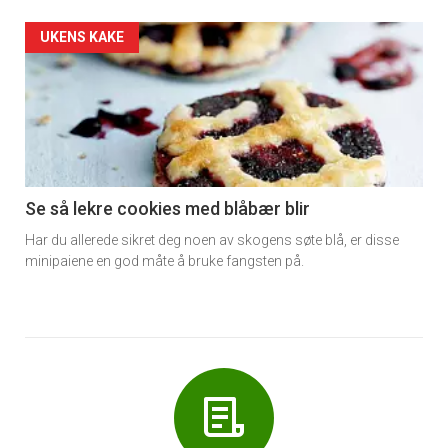
Forsiden
UKENS KAKE
akkurat
nå
-
6
Se så lekre cookies med blåbær blir
Har du allerede sikret deg noen av skogens søte blå, er disse
minipaiene en god måte å bruke fangsten på.