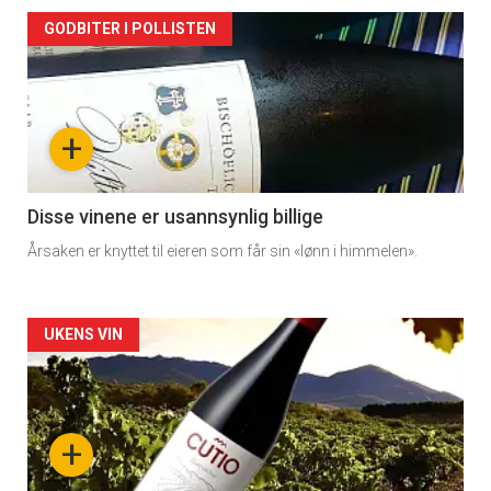
Forsiden
GODBITER I POLLISTEN
akkurat
nå
+
-
3
Disse vinene er usannsynlig billige
Årsaken er knyttet til eieren som får sin «lønn i himmelen».
Forsiden
UKENS VIN
akkurat
nå
+
-