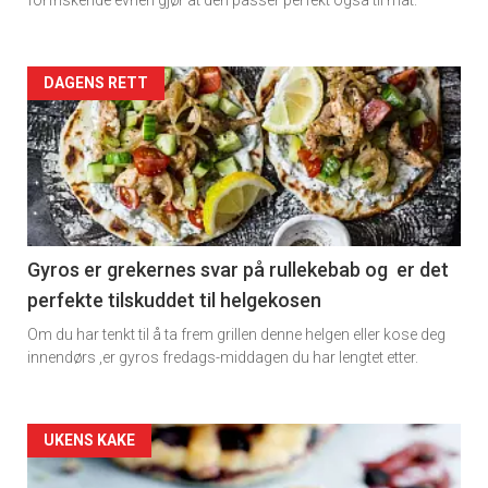
forfriskende evnen gjør at den passer perfekt også til mat.
Artikler
DAGENS RETT
detail
-
section
11
Gyros er grekernes svar på rullekebab og er det
perfekte tilskuddet til helgekosen
Dagens
Om du har tenkt til å ta frem grillen denne helgen eller kose deg
rett
innendørs ,er gyros fredags-middagen du har lengtet etter.
Artikler
UKENS KAKE