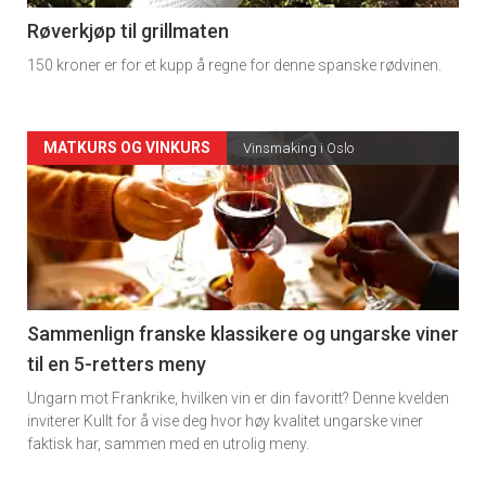
4
Røverkjøp til grillmaten
150 kroner er for et kupp å regne for denne spanske rødvinen.
Forsiden
MATKURS OG VINKURS
Vinsmaking i Oslo
akkurat
nå
-
5
Sammenlign franske klassikere og ungarske viner
til en 5-retters meny
Ungarn mot Frankrike, hvilken vin er din favoritt? Denne kvelden
inviterer Kullt for å vise deg hvor høy kvalitet ungarske viner
faktisk har, sammen med en utrolig meny.