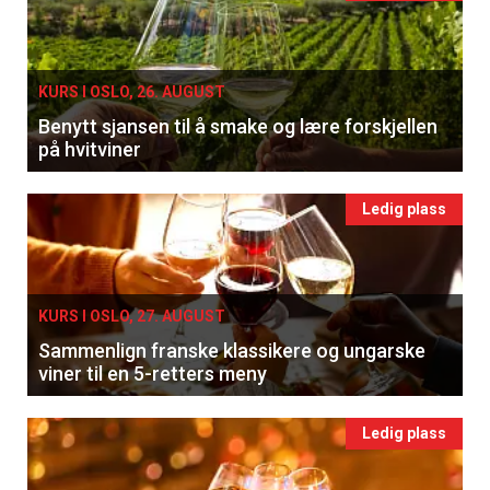
KURS I OSLO, 26. AUGUST
Benytt sjansen til å smake og lære forskjellen
på hvitviner
Ledig plass
KURS I OSLO, 27. AUGUST
×
Sammenlign franske klassikere og ungarske
viner til en 5-retters meny
Få ukentlige nyhetsbrev fra
Ledig plass
Apéritif