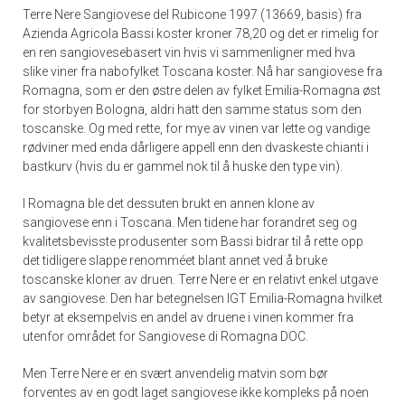
Terre Nere Sangiovese del Rubicone 1997 (13669, basis) fra
Azienda Agricola Bassi koster kroner 78,20 og det er rimelig for
en ren sangiovesebasert vin hvis vi sammenligner med hva
slike viner fra nabofylket Toscana koster. Nå har sangiovese fra
Romagna, som er den østre delen av fylket Emilia-Romagna øst
for storbyen Bologna, aldri hatt den samme status som den
toscanske. Og med rette, for mye av vinen var lette og vandige
rødviner med enda dårligere appell enn den dvaskeste chianti i
bastkurv (hvis du er gammel nok til å huske den type vin).
I Romagna ble det dessuten brukt en annen klone av
sangiovese enn i Toscana. Men tidene har forandret seg og
kvalitetsbevisste produsenter som Bassi bidrar til å rette opp
det tidligere slappe renomméet blant annet ved å bruke
toscanske kloner av druen. Terre Nere er en relativt enkel utgave
av sangiovese. Den har betegnelsen IGT Emilia-Romagna hvilket
betyr at eksempelvis en andel av druene i vinen kommer fra
utenfor området for Sangiovese di Romagna DOC.
Men Terre Nere er en svært anvendelig matvin som bør
forventes av en godt laget sangiovese ikke kompleks på noen