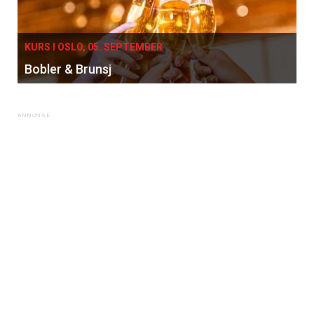
Vi tilbyr flere ukentlige nyhetsbrev. Du
kan fritt velge hvilke du ønsker å få
tilsendt.
KURS I OSLO, 05. SEPTEMBER
Bobler & Brunsj
Registrer deg