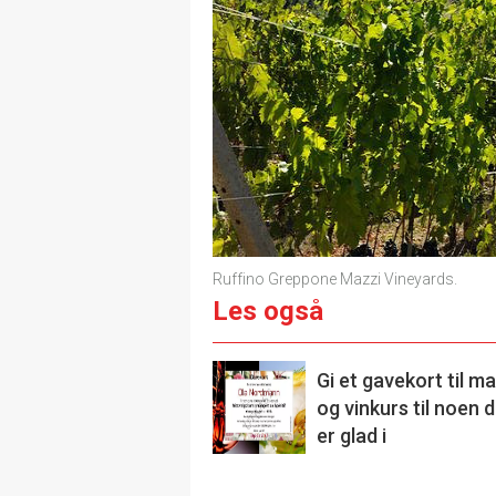
Ruffino Greppone Mazzi Vineyards.
Les også
Gi et gavekort til ma
og vinkurs til noen 
er glad i