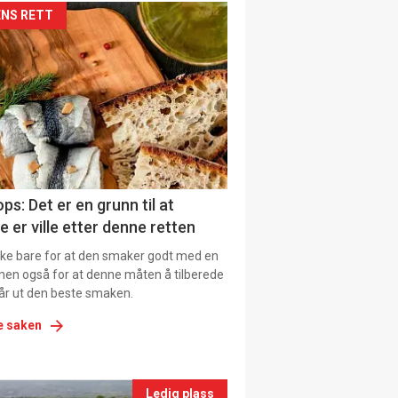
kler
NS RETT
il
tion
ns
ps: Det er en grunn til at
e er ville etter denne retten
ikke bare for at den smaker godt med en
men også for at denne måten å tilberede
får ut den beste smaken.
e saken
nts
Ledig plass