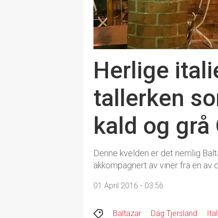
Herlige ital
tallerken s
kald og grå 
Denne kvelden er det nemlig Balta
akkompagnert av viner fra en av d
01 April 2016 - 03:56
Baltazar
Dag Tjersland
Ital