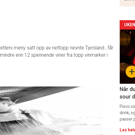
Arti
UKEN
deta
ters meny satt opp av nettopp nevnte Tjersland , får
-
indre enn 12 spennende viner fra topp vinmarker i
sec
+
11
Når du
sour d
Pisco s
drink, o
passer p
Les hel