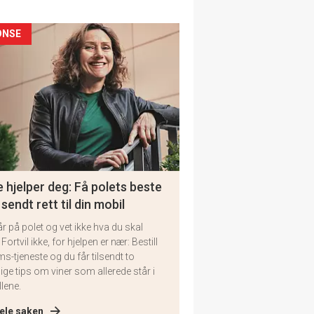
ONSE
 hjelper deg: Få polets beste
 sendt rett til din mobil
år på polet og vet ikke hva du skal
 Fortvil ikke, for hjelpen er nær: Bestill
ms-tjeneste og du får tilsendt to
lige tips om viner som allerede står i
llene.
ele saken