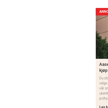
ANN
Aase
kjøp
Du st
velge.
vår s
ukent
polhy
Les h