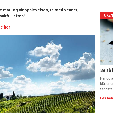
e mat -og vinopplevelsen, ta med venner,
Arti
UKEN
makfull aften!
deta
e her
-
sec
11
Dag
Se så 
rett
Har du 
blå, er
2
fangste
Les hel