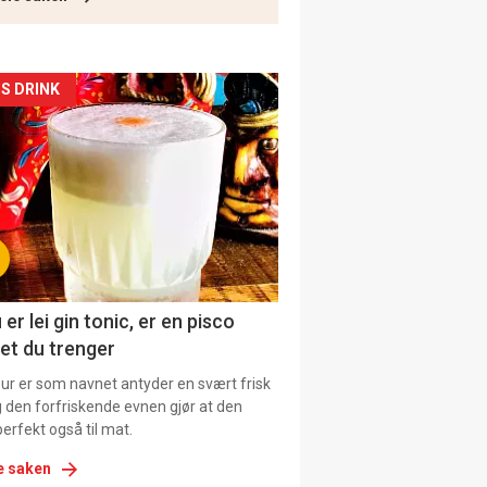
kler
S DRINK
il
tion
 er lei gin tonic, er en pisco
et du trenger
our er som navnet antyder en svært frisk
g den forfriskende evnen gjør at den
erfekt også til mat.
e saken