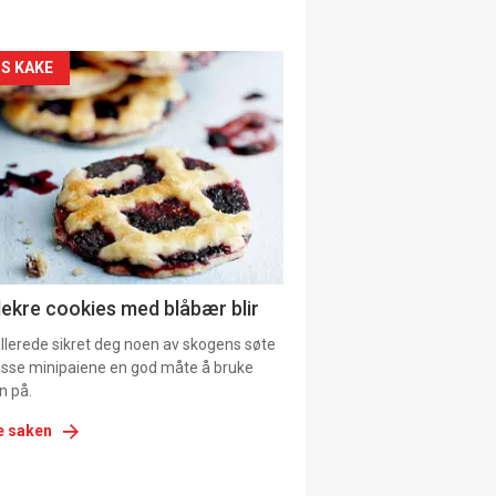
kler
S KAKE
il
tion
ens
lekre cookies med blåbær blir
allerede sikret deg noen av skogens søte
 disse minipaiene en god måte å bruke
n på.
e saken