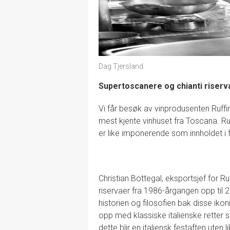
Dag Tjersland.
Supertoscanere og chianti riserva 
Vi får besøk av vinprodusenten Ruffin
mest kjente vinhuset fra Toscana. Ruf
er like imponerende som innholdet i 
Christian Bottegal, eksportsjef for 
riservaer fra 1986-årgangen opp til 2
historien og filosofien bak disse iko
opp med klassiske italienske retter
dette blir en italiensk festaften uten li