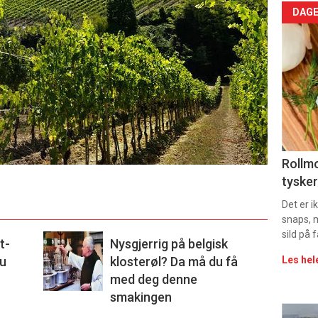
Arti
DAGE
deta
-
sec
11
Uke
Rollmo
tysker
vin
Det er 
snaps, 
sild på 
t-
Nysgjerrig på belgisk
du
klosterøl? Da må du få
Les hel
med deg denne
smakingen
Eve