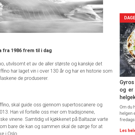
Arti
DAGE
deta
-
fra 1986 frem til i dag
sec
o, utvilsomt et av de aller største og kanskje det
11
fino har laget vin i over 130 år og har en historie som
flaskene de produserer.
Dag
Gyros 
og er 
rett
helge
Ruffino, skal guide oss gjennom supertoscanere og
Om du ha
013. Han vil fortelle oss mer om tradisjonene,
helgen e
niske vinene. Samtidig vil kjøkkenet på Baltazar varte
fredags
 som bare de kan og sammen skal de sørge for at
Les hel
ke i Oslo.