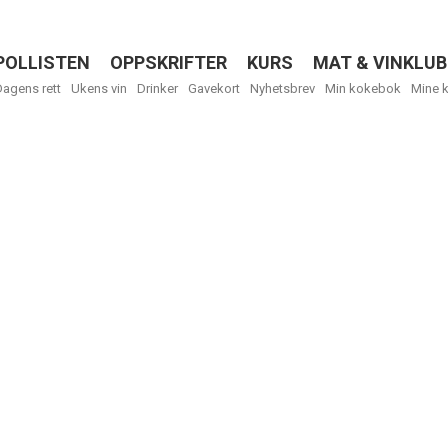
POLLISTEN
OPPSKRIFTER
KURS
MAT & VINKLUB
Menu
Dagens rett
Ukens vin
Drinker
Gavekort
Nyhetsbrev
Min kokebok
Mine 
R