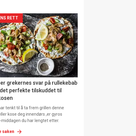
kler
NS RETT
il
tion
ens
er grekernes svar på rullekebab
det perfekte tilskuddet til
kosen
r tenkt til å ta frem grillen denne
ller kose deg innendørs ,er gyros
-middagen du har lengtet etter.
e saken