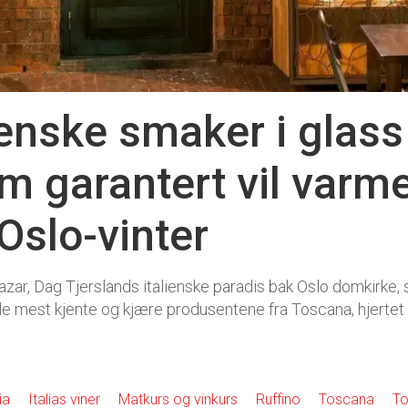
ienske smaker i glass
om garantert vil varm
Oslo-vinter
zar, Dag Tjerslands italienske paradis bak Oslo domkirke,
e mest kjente og kjære produsentene fra Toscana, hjertet a
ia
Italias viner
Matkurs og vinkurs
Ruffino
Toscana
To