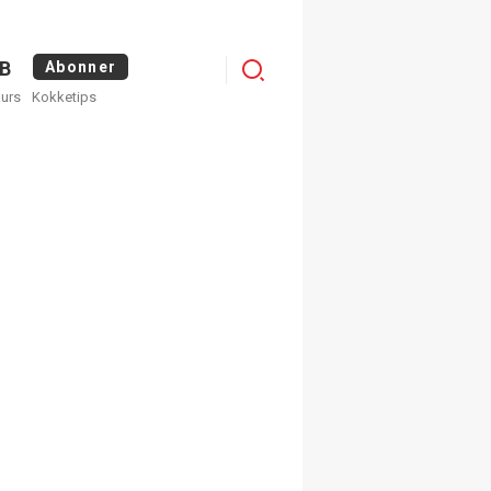
Logg
B
Abonner
kurs
Kokketips
inn
egistrer deg