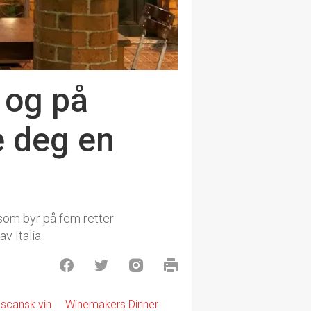
 og på
e deg en
 som byr på fem retter
v Italia
scansk vin
Winemakers Dinner