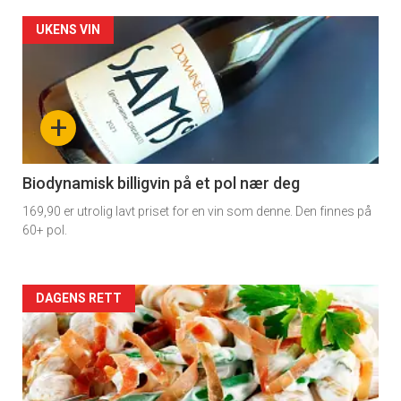
Forsiden
UKENS VIN
akkurat
nå
+
-
4
Biodynamisk billigvin på et pol nær deg
169,90 er utrolig lavt priset for en vin som denne. Den finnes på
60+ pol.
Forsiden
DAGENS RETT
akkurat
nå