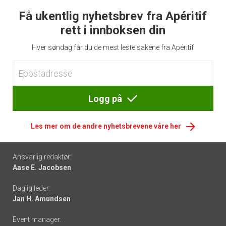
Få ukentlig nyhetsbrev fra Apéritif
rett i innboksen din
Hver søndag får du de mest leste sakene fra Apéritif
Logg på
Les mer om de andre nyhetsbrevene våre her
Footer
Ansvarlig redaktør:
Aase E. Jacobsen
-
Daglig leder:
links
Jan H. Amundsen
Event manager: