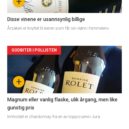
+
-
2
Disse vinene er usannsynlig billige
Årsaken er knyttet til eieren som får sin «lønn i himmelen».
Forsiden
GODBITER I POLLISTEN
akkurat
nå
+
-
3
Magnum eller vanlig flaske, ulik årgang, men like
gunstig pris
Innholdet er chardonnay fra en av toppcruene i Jura.