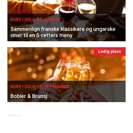
KURS I OSLO, 27. AUGUST
Sammenlign franske klassikere og ungarske
viner til en 5-retters meny
×
Ledig plass
Få ukentlige nyhetsbrev fra
Apéritif
Vi tilbyr flere ukentlige nyhetsbrev. Du
KURS I OSLO, 05. SEPTEMBER
kan fritt velge hvilke du ønsker å få
Bobler & Brunsj
tilsendt.
Registrer deg