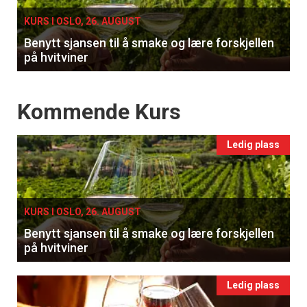
KURS I OSLO, 26. AUGUST
Benytt sjansen til å smake og lære forskjellen
på hvitviner
Events
Kommende Kurs
Ledig plass
KURS I OSLO, 26. AUGUST
Benytt sjansen til å smake og lære forskjellen
på hvitviner
Ledig plass