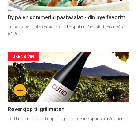
-
5
By på en sommerlig pastasalat - din nye favoritt
En pastasalat til middag er alltid populært. Oppskriften er såre
enkel.
Forsiden
UKENS VIN
akkurat
nå
+
-
6
Røverkjøp til grillmaten
150 kroner er for et kupp å regne for denne spanske rødvinen.