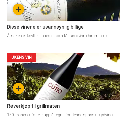
-
+
section
11
Disse vinene er usannsynlig billige
Årsaken er knyttet til eieren som får sin «lønn i himmelen».
Dagens
rett
Artikler
UKENS VIN
detail
-
+
section
11
Røverkjøp til grillmaten
150 kroner er for et kupp å regne for denne spanske rødvinen.
Dagens