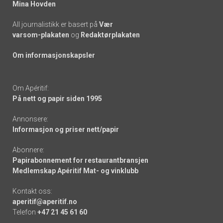
Mina Hovden
All journalistikk er basert på
Vær
varsom-plakaten
og
Redaktørplakaten
Om informasjonskapsler
Om Apéritif:
På nett og papir siden 1995
Annonsere:
Informasjon og priser nett/papir
Abonnere:
Papirabonnement for restaurantbransjen
Medlemskap Apéritif Mat- og vinklubb
Kontakt oss:
aperitif@aperitif.no
Telefon
+47 21 45 61 60