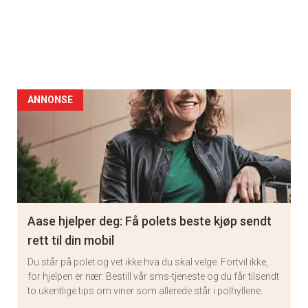
ANNONSE
Aase hjelper deg: Få polets beste kjøp sendt
rett til din mobil
Du står på polet og vet ikke hva du skal velge. Fortvil ikke,
for hjelpen er nær: Bestill vår sms-tjeneste og du får tilsendt
to ukentlige tips om viner som allerede står i polhyllene.