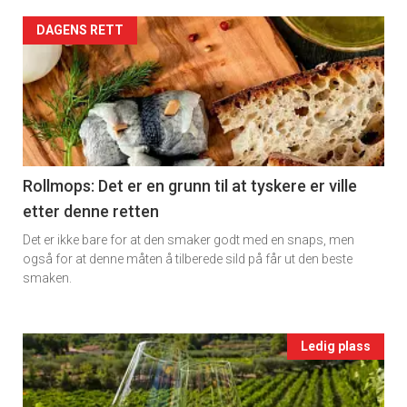
rett
Artikler
DAGENS RETT
2
detail
-
section
11
Rollmops: Det er en grunn til at tyskere er ville
etter denne retten
Ukens
Det er ikke bare for at den smaker godt med en snaps, men
vin
også for at denne måten å tilberede sild på får ut den beste
smaken.
Events
Ledig plass
single